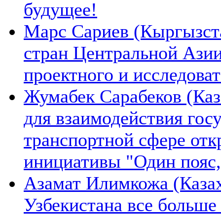
будущее!
Марс Сариев (Кыргызста
стран Центральной Ази
проектного и исследова
Жумабек Сарабеков (Каз
для взаимодействия гос
транспортной сфере отк
инициативы "Один пояс,
Азамат Илимкожа (Казах
Узбекистана все больше