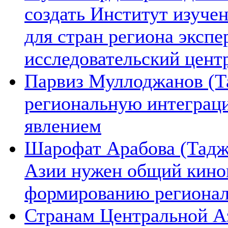
создать Институт изуче
для стран региона экспе
исследовательский цент
Парвиз Муллоджанов (Та
региональную интеграц
явлением
Шарофат Арабова (Тадж
Азии нужен общий киноп
формированию региона
Странам Центральной А