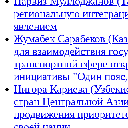
Парвиз Муллоджанов (Та
региональную интеграц
явлением
Жумабек Сарабеков (Каз
для взаимодействия гос
транспортной сфере отк
инициативы "Один пояс,
Нигора Кариева (Узбеки
стран Центральной Азии
продвижения приоритето
своей нации