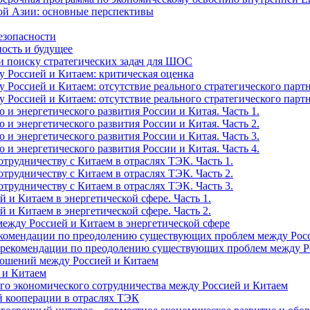
ой Азии: основные перспективы
езопасности
ость и будущее
 и поиску стратегических задач для ШОС
 Россией и Китаем: критическая оценка
оссией и Китаем: отсутствие реального стратегического партне
оссией и Китаем: отсутствие реального стратегического партне
и энергетического развития России и Китая. Часть 1.
и энергетического развития России и Китая. Часть 2.
и энергетического развития России и Китая. Часть 3.
и энергетического развития России и Китая. Часть 4.
трудничеству с Китаем в отраслях ТЭК. Часть 1.
трудничеству с Китаем в отраслях ТЭК. Часть 2.
трудничеству с Китаем в отраслях ТЭК. Часть 3.
и Китаем в энергетической сфере. Часть 1.
и Китаем в энергетической сфере. Часть 2.
жду Россией и Китаем в энергетической сфере
екомендации по преодолению существующих проблем между Росси
(рекомендации по преодолению существующих проблем между Ро
ношений между Россией и Китаем
 и Китаем
го экономического сотрудничества между Россией и Китаем
й кооперации в отраслях ТЭК