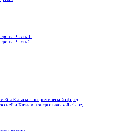
рства. Часть 1.
рства. Часть 2.
ей и Китаем в энергетической сфере)
ссией и Китаем в энергетической сфере)