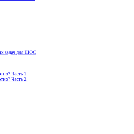
ых задач для ШОС
тно? Часть 1.
тно? Часть 2.