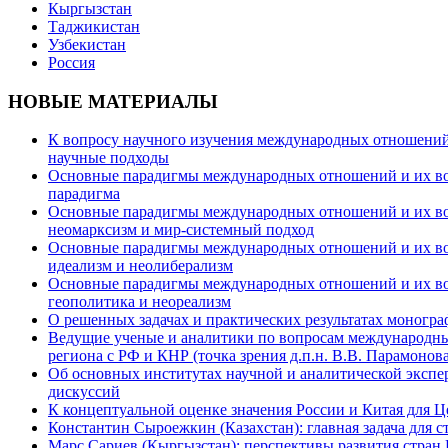
Кыргызстан
Таджикистан
Узбекистан
Россия
НОВЫЕ МАТЕРИАЛЫ
К вопросу научного изучения международных отношений в
научные подходы
Основные парадигмы международных отношений и их возм
парадигма
Основные парадигмы международных отношений и их возм
неомарксизм и мир-системный подход
Основные парадигмы международных отношений и их возм
идеализм и неолиберализм
Основные парадигмы международных отношений и их возмо
геополитика и неореализм
О решенных задачах и практических результатах моногра
Ведущие ученые и аналитики по вопросам международных
региона с РФ и КНР (точка зрения д.п.н. В.В. Парамонова
Об основных институтах научной и аналитической экспе
дискуссий
К концептуальной оценке значения России и Китая для 
Константин Сыроежкин (Казахстан): главная задача для 
Марс Сариев (Кыргызстан): перспективы развития стран