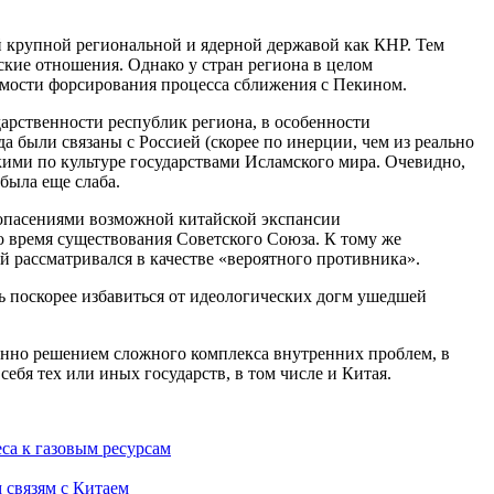
ой крупной региональной и ядерной державой как КНР. Тем
ские отношения. Однако у стран региона в целом
димости форсирования процесса сближения с Пекином.
арственности республик региона, в особенности
 были связаны с Россией (скорее по инерции, чем из реально
ими по культуре государствами Исламского мира. Очевидно,
была еще слаба.
 опасениями возможной китайской экспансии
о время существования Советского Союза. К тому же
й рассматривался в качестве «вероятного противника».
 поскорее избавиться от идеологических догм ушедшей
енно решением сложного комплекса внутренних проблем, в
ебя тех или иных государств, в том числе и Китая.
са к газовым ресурсам
 связям с Китаем