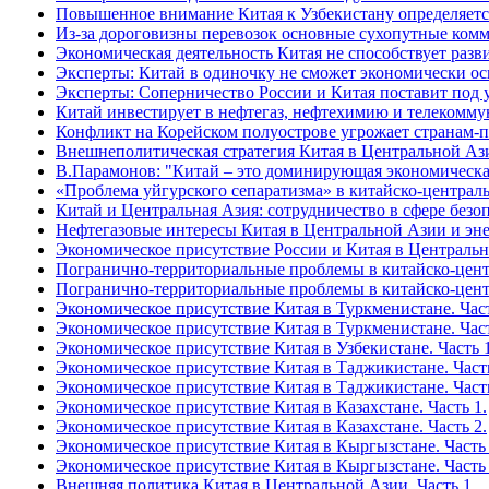
Повышенное внимание Китая к Узбекистану определяетс
Из-за дороговизны перевозок основные сухопутные ком
Экономическая деятельность Китая не способствует раз
Эксперты: Китай в одиночку не сможет экономически о
Эксперты: Соперничество России и Китая поставит под 
Китай инвестирует в нефтегаз, нефтехимию и телекомм
Конфликт на Корейском полуострове угрожает странам
Внешнеполитическая стратегия Китая в Центральной Аз
В.Парамонов: "Китай – это доминирующая экономическа
«Проблема уйгурского сепаратизма» в китайско-централ
Китай и Центральная Азия: сотрудничество в сфере безо
Нефтегазовые интересы Китая в Центральной Азии и эне
Экономическое присутствие России и Китая в Централь
Погранично-территориальные проблемы в китайско-центр
Погранично-территориальные проблемы в китайско-центр
Экономическое присутствие Китая в Туркменистане. Част
Экономическое присутствие Китая в Туркменистане. Част
Экономическое присутствие Китая в Узбекистане. Часть 1
Экономическое присутствие Китая в Таджикистане. Часть
Экономическое присутствие Китая в Таджикистане. Часть
Экономическое присутствие Китая в Казахстане. Часть 1.
Экономическое присутствие Китая в Казахстане. Часть 2.
Экономическое присутствие Китая в Кыргызстане. Часть 
Экономическое присутствие Китая в Кыргызстане. Часть 
Внешняя политика Китая в Центральной Азии. Часть 1.