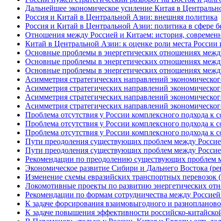
Дальнейшее экономическое усиление Китая в Центральн
Россия и Китай в Центральной Азии: внешняя политика
Россия и Китай в Центральной Азии: политика в сфере б
Отношения между Россией и Китаем: история, современн
Китай в Центральной Азии: к оценке роли места России
Основные проблемы в энергетических отношениях между
Основные проблемы в энергетических отношениях между Р
Основные проблемы в энергетических отношениях между Р
Асимметрия стратегических направлений экономического 
Асимметрия стратегических направлений экономического 
Асимметрия стратегических направлений экономического 
Асимметрия стратегических направлений экономического 
Проблема отсутствия у России комплексного подхода к со
Проблема отсутствия у России комплексного подхода к со
Проблема отсутствия у России комплексного подхода к со
Пути преодоления существующих проблем между Россией 
Пути преодоления существующих проблем между Россией 
Рекомендации по преодолению существующих проблем ме
Экономическое развитие Сибири и Дальнего Востока (р
Изменение схемы евразийских транспортных перевозок 
Локомотивные проекты по развитию энергетических от
Рекомендации по формам сотрудничества между Россией
К задаче форсирования взаимовыгодного и разнопланово
К задаче повышения эффективности российско-китайско