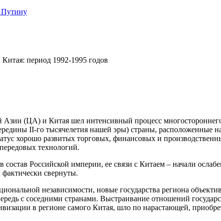
 Путину
Китая: период 1992-1995 годов
Азии (ЦА) и Китая шел интенсивный процесс многостороннего 
 середины II-го тысячелетия нашей эры) страны, расположенные 
тус хорошо развитых торговых, финансовых и производственных
передовых технологий.
 состав Российской империи, ее связи с Китаем – начали ослабе
 фактически свернуты.
циональной независимости, новые государства региона объекти
чередь с соседними странами. Выстраивание отношений государс
ктивизации в регионе самого Китая, шло по нарастающей, приобр