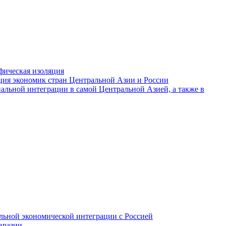
фическая изоляция
ция экономик стран Центральной Азии и России
альной интеграции в самой Центральной Азией, а также в
ьной экономической интеграции с Россией
вразии