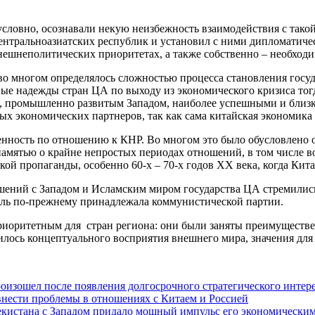
зусловно, осознавали некую неизбежность взаимодействия с так
центральноазиатских республик и установил с ними дипломатиче
внешнеполитических приоритетах, а также собственно – необхо
во многом определялось сложностью процесса становления госуд
ые надежды стран ЦА по выходу из экономического кризиса тогда
, промышленно развитым Западом, наиболее успешными и близк
вых экономических партнеров, так как сама китайская экономика 
енность по отношению к КНР. Во многом это было обусловлено
памятью о крайне непростых периодах отношений, в том числе в
й пропаганды, особенно 60-х – 70-х годов XX века, когда Кита
шений с Западом и Исламским миром государства ЦА стремились
роль по-прежнему принадлежала коммунистической партии.
приоритетным для стран региона: они были заняты преимуществ
ось концептуального восприятия внешнего мира, значения для с
изошел после появления долгосрочного стратегического интере
внести проблемы в отношениях с Китаем и Россией
екистана с Западом придало мощный импульс его экономическим