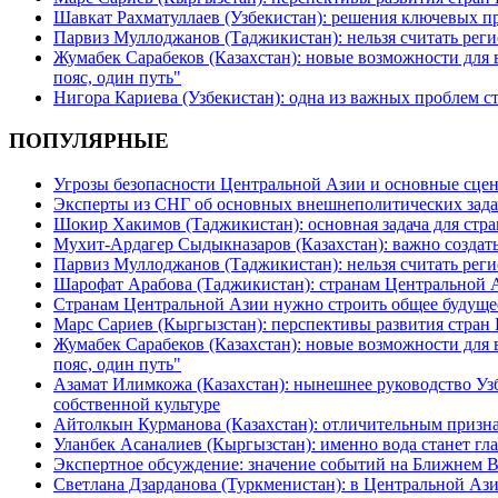
Шавкат Рахматуллаев (Узбекистан): решения ключевых п
Парвиз Муллоджанов (Таджикистан): нельзя считать ре
Жумабек Сарабеков (Казахстан): новые возможности для
пояс, один путь"
Нигора Кариева (Узбекистан): одна из важных проблем с
ПОПУЛЯРНЫЕ
Угрозы безопасности Центральной Азии и основные сцен
Эксперты из СНГ об основных внешнеполитических зада
Шокир Хакимов (Таджикистан): основная задача для стра
Мухит-Ардагер Сыдыкназаров (Казахстан): важно создать
Парвиз Муллоджанов (Таджикистан): нельзя считать ре
Шарофат Арабова (Таджикистан): странам Центральной 
Странам Центральной Азии нужно строить общее будуще
Марс Сариев (Кыргызстан): перспективы развития стран
Жумабек Сарабеков (Казахстан): новые возможности для
пояс, один путь"
Азамат Илимкожа (Казахстан): нынешнее руководство Узб
собственной культуре
Айтолкын Курманова (Казахстан): отличительным признак
Уланбек Асаналиев (Кыргызстан): именно вода станет г
Экспертное обсуждение: значение событий на Ближнем 
Светлана Дзарданова (Туркменистан): в Центральной Ази