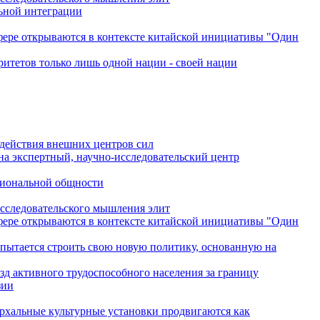
льной интеграции
сфере открываются в контексте китайской инициативы "Один
ритетов только лишь одной нации - своей нации
одействия внешних центров сил
на экспертный, научно-исследовательский центр
гиональной общности
исследовательского мышления элит
сфере открываются в контексте китайской инициативы "Один
 пытается строить свою новую политику, основанную на
зд активного трудоспособного населения за границу
зии
архальные культурные установки продвигаются как