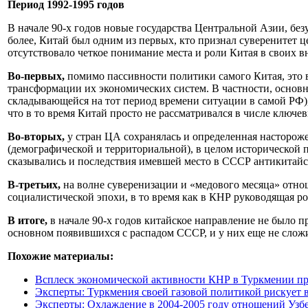
Период 1992-1995 годов
В начале 90-х годов новые государства Центральной Азии, бе
более, Китай был одним из первых, кто признал суверенитет 
отсутствовало четкое понимание места и роли Китая в своих 
Во-первых,
помимо пассивности политики самого Китая, это 
трансформации их экономических систем. В частности, основн
складывающейся на тот период времени ситуации в самой РФ)
что в то время Китай просто не рассматривался в числе ключе
Во-вторых,
у стран ЦА сохранялась и определенная насторож
(демографической и территориальной), в целом исторической 
сказывались и последствия имевшей место в СССР антикитайско
В-третьих,
на волне суверенизации и «медового месяца» отно
социалистической эпохи, в то время как в КНР руководящая 
В итоге,
в начале 90-х годов китайское направление не было 
основном появившихся с распадом СССР, и у них еще не сложил
Похожие материалы:
Всплеск экономической активности КНР в Туркмении про
Эксперты: Туркмения своей газовой политикой рискует 
Эксперты: Охлаждение в 2004-2005 году отношений Узб