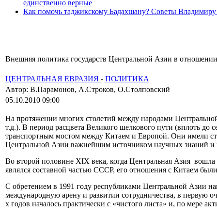
единственно верные
Как помочь таджикскому Бадахшану? Советы Владимиру
Внешняя политика государств Центральной Азии в отношении 
ЦЕНТРАЛЬНАЯ ЕВРАЗИЯ
-
ПОЛИТИКА
Автор: В.Парамонов, А.Строков, О.Столповский
05.10.2010 09:00
На протяжении многих столетий между народами Центральной 
т.д.). В период расцвета Великого шелкового пути (вплоть до
транспортным мостом между Китаем и Европой. Они имели ста
Центральной Азии важнейшим источником научных знаний и 
Во второй половине XIX века, когда Центральная Азия вошла в
являлся составной частью СССР, его отношения с Китаем были
С обретением в 1991 году республиками Центральной Азии на
международную арену и развитии сотрудничества, в первую о
х годов началось практически с «чистого листа» и, по мере а