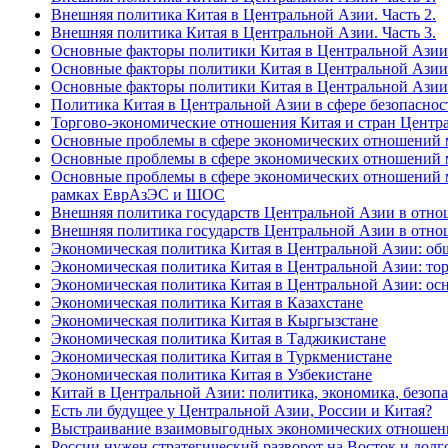
Внешняя политика Китая в Центральной Азии. Часть 2.
Внешняя политика Китая в Центральной Азии. Часть 3.
Основные факторы политики Китая в Центральной Азии 
Основные факторы политики Китая в Центральной Азии 
Основные факторы политики Китая в Центральной Азии 
Политика Китая в Центральной Азии в сфере безопаснос
Торгово-экономические отношения Китая и стран Центр
Основные проблемы в сфере экономических отношений м
Основные проблемы в сфере экономических отношений м
Основные проблемы в сфере экономических отношений ме
рамках ЕврАзЭС и ШОС
Внешняя политика государств Центральной Азии в отнош
Внешняя политика государств Центральной Азии в отнош
Экономическая политика Китая в Центральной Азии: об
Экономическая политика Китая в Центральной Азии: тор
Экономическая политика Китая в Центральной Азии: ос
Экономическая политика Китая в Казахстане
Экономическая политика Китая в Кыргызстане
Экономическая политика Китая в Таджикистане
Экономическая политика Китая в Туркменистане
Экономическая политика Китая в Узбекистане
Китай в Центральной Азии: политика, экономика, безоп
Есть ли будущее у Центральной Азии, России и Китая?
Выстраивание взаимовыгодных экономических отношени
России нужен стратегический разворот на Восток и дол