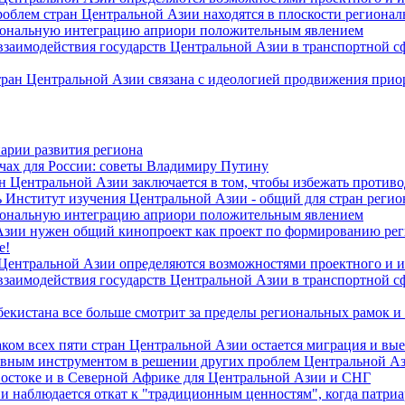
роблем стран Центральной Азии находятся в плоскости региона
гиональную интеграцию априори положительным явлением
 взаимодействия государств Центральной Азии в транспортной 
тран Центральной Азии связана с идеологией продвижения прио
арии развития региона
чах для России: советы Владимиру Путину
н Центральной Азии заключается в том, чтобы избежать против
 Институт изучения Центральной Азии - общий для стран регио
гиональную интеграцию априори положительным явлением
Азии нужен общий кинопроект как проект по формированию ре
е!
 Центральной Азии определяются возможностями проектного и 
 взаимодействия государств Центральной Азии в транспортной 
екистана все больше смотрит за пределы региональных рамок и
ом всех пяти стран Центральной Азии остается миграция и вые
лавным инструментом в решении других проблем Центральной А
Востоке и в Северной Африке для Центральной Азии и СНГ
и наблюдается откат к "традиционным ценностям", когда патри