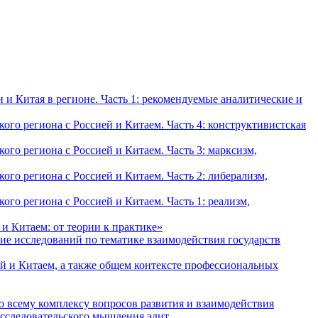
и Китая в регионе. Часть 1: рекомендуемые аналитические и
о региона с Россией и Китаем. Часть 4: конструктивистская
о региона с Россией и Китаем. Часть 3: марксизм,
о региона с Россией и Китаем. Часть 2: либерализм,
о региона с Россией и Китаем. Часть 1: реализм,
и Китаем: от теории к практике»
ие исследований по тематике взаимодействия государств
й и Китаем, а также общем контексте профессиональных
о всему комплексу вопросов развития и взаимодействия
исследовательского мышления элит