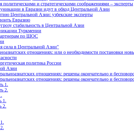
я политическими и стратегическими соображениями – эксперты
муникации в Евразии идут в обход Центральной Азии
витию Центральной Азии: узбекские эксперты
своить Евразию
угрозу стабильность в Центральной Азии
уникации Туркмении
-партнерам по ШОС
ии
я сила в Центральной Азии"
ьноазиатских отношениях: или о необходимости постановки нов
пасности
ргетическая политика России
ной Азии
альноазиатских отношениях: решены окончательно и бесповоро
альноазиатских отношениях: решены окончательно и бесповоро
ь 1.
ь 2.
.
 1.
 2.
1.
2.