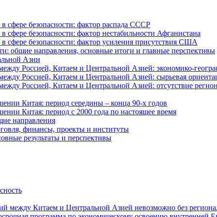
в сфере безопасности: фактор распада СССР
в сфере безопасности: фактор нестабильности Афганистана
в сфере безопасности: фактор усиления присутствия США
ти: общие направления, основные итоги и главные перспективы
альной Азии
ежду Россией, Китаем и Центральной Азией: экономико-геогра
ежду Россией, Китаем и Центральной Азией: сырьевая ориента
жду Россией, Китаем и Центральной Азией: отсутствие регион
ении Китая: период середины – конца 90-х годов
ении Китая: период с 2000 года по настоящее время
щие направления
говля, финансы, проекты и институты
новные результаты и перспективы
асность
й между Китаем и Центральной Азией невозможно без регионал
госрочная программа по экономическому освоению внутренней Е