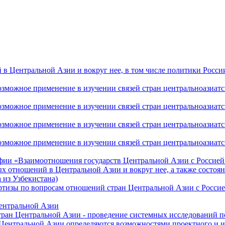
 Центральной Азии и вокруг нее, в том числе политики России 
ожное применение в изучении связей стран центральноазиатског
ожное применение в изучении связей стран центральноазиатског
ожное применение в изучении связей стран центральноазиатског
жное применение в изучении связей стран центральноазиатског
фии «Взаимоотношения государств Центральной Азии с Россией 
 отношений в Центральной Азии и вокруг нее, а также состоян
 из Узбекистана)
ртизы по вопросам отношений стран Центральной Азии с Россие
Центральной Азии
стран Центральной Азии - проведение системных исследований п
 Центральной Азии определяются возможностями проектного и 