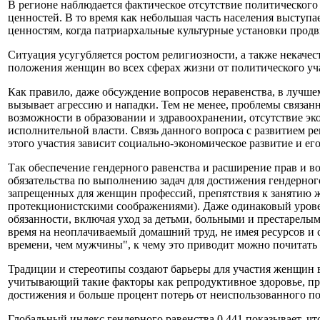
В регионе наблюдается фактическое отсутствие политического
ценностей. В то время как небольшая часть населения выступа
ценностям, когда патриархальные культурные установки продв
Ситуация усугубляется ростом религиозности, а также некаче
положения женщин во всех сферах жизни от политического уча
Как правило, даже обсуждение вопросов неравенства, в лучшем
вызывает агрессию и нападки. Тем не менее, проблемы связанн
возможности в образовании и здравоохранении, отсутствие эк
исполнительной власти. Связь данного вопроса с развитием ре
этого участия зависит социально-экономическое развитие и ег
Так обеспечение гендерного равенства и расширение прав и во
обязательства по выполнению задач для достижения гендерного
запрещенных для женщин профессий, препятствия к занятию
протекционистскими соображениями). Даже одинаковый урове
обязанности, включая уход за детьми, больными и престарел
время на неоплачиваемый домашний труд, не имея ресурсов и 
времени, чем мужчины", к чему это приводит можно почитать по
Традиции и стереотипы создают барьеры для участия женщин в
учитывающий такие факторы как репродуктивное здоровье, пра
достижения и больше процент потерь от неиспользованного по
Глобальный индекс гендерного равенства 0.441 показывает, чт