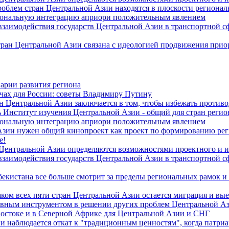
роблем стран Центральной Азии находятся в плоскости региона
гиональную интеграцию априори положительным явлением
 взаимодействия государств Центральной Азии в транспортной 
тран Центральной Азии связана с идеологией продвижения прио
арии развития региона
чах для России: советы Владимиру Путину
н Центральной Азии заключается в том, чтобы избежать против
 Институт изучения Центральной Азии - общий для стран регио
гиональную интеграцию априори положительным явлением
Азии нужен общий кинопроект как проект по формированию ре
е!
 Центральной Азии определяются возможностями проектного и 
 взаимодействия государств Центральной Азии в транспортной 
екистана все больше смотрит за пределы региональных рамок и
ом всех пяти стран Центральной Азии остается миграция и вые
лавным инструментом в решении других проблем Центральной А
Востоке и в Северной Африке для Центральной Азии и СНГ
и наблюдается откат к "традиционным ценностям", когда патри