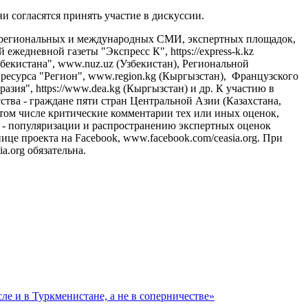
 согласятся принять участие в дискуссии.
, региональных и международных СМИ, экспертных площадок,
 ежедневной газеты "Экспресс К", https://express-k.kz
екистана", www.nuz.uz (Узбекистан), Региональной
 ресурса "Регион", www.region.kg (Кыргызстан), Французского
азия", https://www.dea.kg (Кыргызстан) и др. К участию в
тва - граждане пяти стран Центральной Азии (Казахстана,
 том числе критические комментарии тех или иных оценок,
- популяризации и распространению экспертных оценок
це проекта на Facebook, www.facebook.com/ceasia.org. При
.org обязательна.
ле и в Туркменистане, а не в соперничестве»