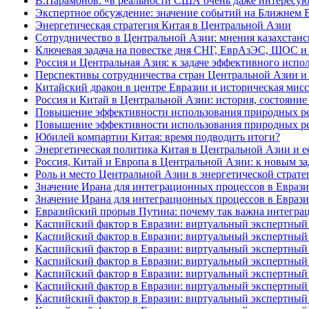
В.Парамонов: «в реальности США очень даже интересу
Экспертное обсуждение: значение событий на Ближнем 
Энергетическая стратегия Китая в Центральной Азии
Сотрудничество в Центральной Азии: мнения казахстанс
Ключевая задача на повестке дня СНГ, ЕврАзЭС, ШОС 
Россия и Центральная Азия: к задаче эффективного испо
Перспективы сотрудничества стран Центральной Азии 
Китайский дракон в центре Евразии и историческая мис
Россия и Китай в Центральной Азии: история, состояни
Повышение эффективности использования природных ресу
Повышение эффективности использования природных ресу
Юбилей компартии Китая: время подводить итоги?
Энергетическая политика Китая в Центральной Азии и е
Россия, Китай и Европа в Центральной Азии: к новым за
Роль и место Центральной Азии в энергетической стратег
Значение Ирана для интеграционных процессов в Евразии
Значение Ирана для интеграционных процессов в Евразии
Евразийский прорыв Путина: почему так важна интеграци
Каспийский фактор в Евразии: виртуальный экспертный 
Каспийский фактор в Евразии: виртуальный экспертный 
Каспийский фактор в Евразии: виртуальный экспертный 
Каспийский фактор в Евразии: виртуальный экспертный 
Каспийский фактор в Евразии: виртуальный экспертный 
Каспийский фактор в Евразии: виртуальный экспертный 
Каспийский фактор в Евразии: виртуальный экспертный 