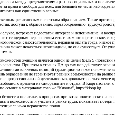
 диалога между представителями разных социальных и политичес
ет за права и свободы для всех, для большей ее части наблюдае
игаются как единственно верные.
ственным религиозным и светским образованием. Такие противо
стия, доступа к образованию, здравоохранению, трудоустройству
 случае, встречает недостаток интереса и непонимание, и воспр
ые с гендерным неравенством есть и их много: физическое, секс
ономической самостоятельности, неравная оплата труда, низкое 
гиона может показаться неочевидной, но она существует. От уча
о темпы.
зможностей женщин является одной из целей (цель 5) повестки у
 равенства. При этом в странах ЦА до сих пор действует огран
 женщинами ключевых позиций (традиционно такое положение в
нь образования не гарантирует равных возможностей на рынке
ыми с профессиональной деятельностью, довольствоваться менее
свободного времени на саморазвитие и отдых. В Кыргызстане, к
 ссылке в материалах того же "Клоопа", https://kloop.kg.
 бизнесе и политике, в процессах принятия политических и эк
ва и возможности и участие в рынке труда, показывает потери 
тенциала из-за неравенства полов.
о практически половина человеческого потенциала не использует