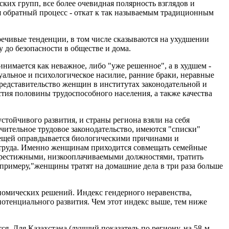
ких групп, все более очевидная полярность взглядов и
тся обратный процесс - откат к так называемым традиционным
речивые тенденции, в том числе сказываются на ухудшении
 до безопасности в обществе и дома.
инимается как неважное, либо "уже решенное", а в худшем -
уальное и психологическое насилие, ранние браки, неравные
представительство женщин в институтах законодательной и
стия половины трудоспособного населения, а также качества
стойчивого развития, и страны региона взяли на себя
ичительное трудовое законодательство, имеются "списки"
ещей оправдывается биологическими причинами и
 труда. Именно женщинам приходится совмещать семейные
 престижными, низкооплачиваемыми должностями, тратить
 примеру,"женщины тратят на домашние дела в три раза больше
ономических решений. Индекс гендерного неравенства,
потенциального развития. Чем этот индекс выше, тем ниже
ся. Для Казахстана (лучший показатель по региону, на 58-м