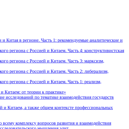
и Китая в регионе. Часть 1: рекомендуемые аналитические и
о региона с Россией и Китаем. Часть 4: конструктивистская
о региона с Россией и Китаем. Часть 3: марксизм,
о региона с Россией и Китаем. Часть 2: либерализм,
о региона с Россией и Китаем. Часть 1: реализм,
и Китаем: от теории к практике»
ие исследований по тематике взаимодействия государств
й и Китаем, а также общем контексте профессиональных
о всему комплексу вопросов развития и взаимодействия
исследовательского мышления элит