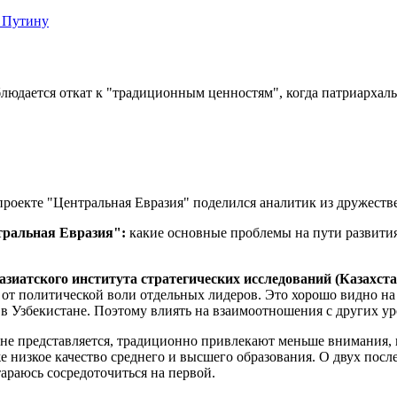
 Путину
блюдается откат к "традиционным ценностям", когда патриархал
проекте "Центральная Евразия" поделился аналитик из дружеств
нтральная Евразия":
какие основные проблемы на пути развити
зиатского института стратегических исследований (Казахста
ит от политической воли отдельных лидеров. Это хорошо видно 
в Узбекистане. Поэтому влиять на взаимоотношения с других ур
е представляется, традиционно привлекают меньше внимания, но
низкое качество среднего и высшего образования. О двух после
тараюсь сосредоточиться на первой.