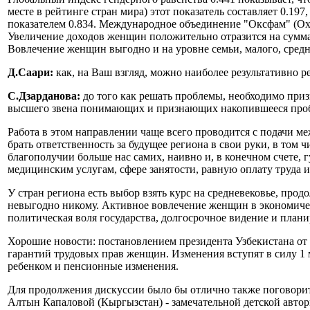
месте в рейтинге стран мира) этот показатель составляет 0.197
показателем 0.834. Международное объединение "Оксфам" (Ox
Увеличение доходов женщин положительно отразится на сумма
Вовлечение женщин выгодно и на уровне семьи, малого, средне
Д.Саари
:
как, на Ваш взгляд, можно наиболее результативно 
С.Дзарданова:
до того как решать проблемы, необходимо приз
высшего звена понимающих и признающих накопившееся проб
Работа в этом направлении чаще всего проводится с подачи м
брать ответственность за будущее региона в свои руки, в том
благополучии больше нас самих, наивно и, в конечном счете
медицинским услугам, сфере занятости, равную оплату труда 
У стран региона есть выбор взять курс на средневековье, про
невыгодно никому. Активное вовлечение женщин в экономичес
политическая воля государства, долгосрочное видение и плани
Хорошие новости: постановлением президента Узбекистана от 
гарантий трудовых прав женщин. Изменения вступят в силу 1 
ребенком и пенсионные изменения.
Для продолжения дискуссии было бы отлично также поговорить
Алтын Капаловой (Кыргызстан) - замечательной детской автор