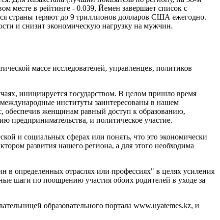
вом месте в рейтинге - 0.039, Йемен завершает список с
еся страны теряют до 9 триллионов долларов США ежегодно.
ости и снизит экономическую нагрузку на мужчин.
тической массе исследователей, управленцев, политиков
учаях, инициируется государством. В целом пришло время
или международные институты заинтересованы в нашем
с, обеспечив женщинам равный доступ к образованию,
ию предпринимательства, и политическое участие.
еской и социальных сферах или понять, что это экономически
тором развития нашего региона, а для этого необходима
ин в определенных отраслях или профессиях" в целях усиления
ные шаги по поощрению участия обоих родителей в уходе за
вательницей образовательного портала www.uyatemes.kz, и