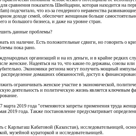
, для сравнения показатель Швейцарии, которая находится на пер
fam) подсчитало, что из-за гендерного неравенства развивающи
рном доходе семей, обеспечит женщинам больше самостоятельн
го и большого бизнеса, и даже на уровне стран.
решить данные проблемы?
нать их наличие. Есть положительные сдвиги, но говорить о кри
лемы пока рано.
еждународных организаций и на их деньги, и в крайне редких сл
 числе женские. Надеяться на то, что какие-то державы, союзы 
, губительно. Экономики региона могут получить мощный импуль
и распределение домашних обязанностей, доступ к финансирован
должить ограничивать женское участие в экономической, политич
кую деятельность и политическую жизнь является ключевым фак
рование.
7 марта 2019 года "отменяются запреты применения труда женщ
мая 2019 года. Также постановление предусматривает определен
 с Карлыгаш Кабатовой (Казахстан), исследовательницей, осно
кой, музейной кураторкой и исследовательницей.