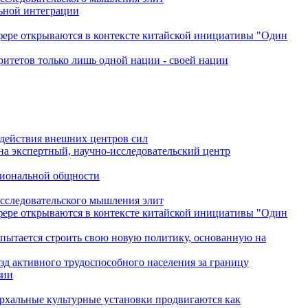
льной интеграции
сфере открываются в контексте китайской инициативы "Один
ритетов только лишь одной нации - своей нации
одействия внешних центров сил
на экспертный, научно-исследовательский центр
гиональной общности
исследовательского мышления элит
сфере открываются в контексте китайской инициативы "Один
 пытается строить свою новую политику, основанную на
зд активного трудоспособного населения за границу
зии
архальные культурные установки продвигаются как