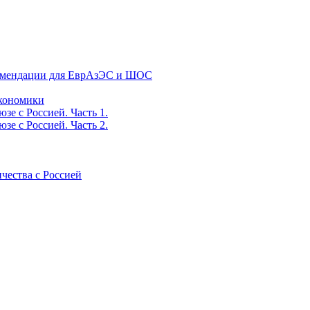
екомендации для ЕврАзЭС и ШОС
экономики
е с Россией. Часть 1.
е с Россией. Часть 2.
ичества с Россией