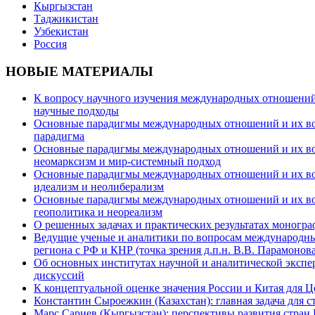
Кыргызстан
Таджикистан
Узбекистан
Россия
НОВЫЕ МАТЕРИАЛЫ
К вопросу научного изучения международных отношений в
научные подходы
Основные парадигмы международных отношений и их возм
парадигма
Основные парадигмы международных отношений и их возм
неомарксизм и мир-системный подход
Основные парадигмы международных отношений и их возм
идеализм и неолиберализм
Основные парадигмы международных отношений и их возмо
геополитика и неореализм
О решенных задачах и практических результатах моногра
Ведущие ученые и аналитики по вопросам международных
региона с РФ и КНР (точка зрения д.п.н. В.В. Парамонова
Об основных институтах научной и аналитической экспе
дискуссий
К концептуальной оценке значения России и Китая для 
Константин Сыроежкин (Казахстан): главная задача для 
Марс Сариев (Кыргызстан): перспективы развития стран