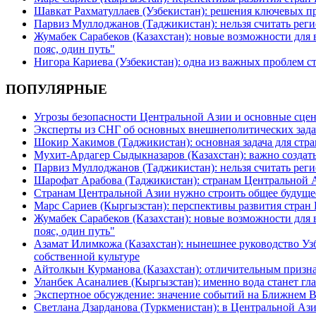
Шавкат Рахматуллаев (Узбекистан): решения ключевых п
Парвиз Муллоджанов (Таджикистан): нельзя считать ре
Жумабек Сарабеков (Казахстан): новые возможности для
пояс, один путь"
Нигора Кариева (Узбекистан): одна из важных проблем с
ПОПУЛЯРНЫЕ
Угрозы безопасности Центральной Азии и основные сцен
Эксперты из СНГ об основных внешнеполитических зада
Шокир Хакимов (Таджикистан): основная задача для стра
Мухит-Ардагер Сыдыкназаров (Казахстан): важно создать
Парвиз Муллоджанов (Таджикистан): нельзя считать ре
Шарофат Арабова (Таджикистан): странам Центральной 
Странам Центральной Азии нужно строить общее будуще
Марс Сариев (Кыргызстан): перспективы развития стран
Жумабек Сарабеков (Казахстан): новые возможности для
пояс, один путь"
Азамат Илимкожа (Казахстан): нынешнее руководство Узб
собственной культуре
Айтолкын Курманова (Казахстан): отличительным признак
Уланбек Асаналиев (Кыргызстан): именно вода станет г
Экспертное обсуждение: значение событий на Ближнем 
Светлана Дзарданова (Туркменистан): в Центральной Ази