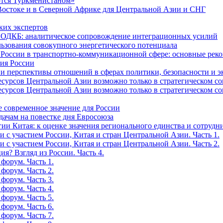
ются Туркменистаном»
Востоке и в Северной Африке для Центральной Азии и СНГ
ких экспертов
и ОДКБ: аналитическое сопровождение интеграционных усилий
льзования совокупного энергетического потенциала
и России в транспортно-коммуникационной сфере: основные р
сия России
е и перспективы отношений в сферах политики, безопасности и 
рсов Центральной Азии возможно только в стратегическом союз
рсов Центральной Азии возможно только в стратегическом союз
е современное значение для России
дачам на повестке дня Евросоюза
ии Китая: к оценке значения регионального единства и сотрудн
 с участием России, Китая и стран Центральной Азии. Часть 1.
 с участием России, Китая и стран Центральной Азии. Часть 2.
я? Взгляд из России. Часть 4.
форум. Часть 1.
форум. Часть 2.
форум. Часть 3.
форум. Часть 4.
форум. Часть 5.
форум. Часть 6.
форум. Часть 7.