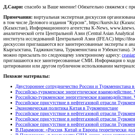
Д.Саари:
спасибо за Ваше мнение! Обязательно свяжемся с пр
Примечания:
виртуальная экспертная дискуссия организова
в том числе Делового издания "Курсив", https://kursiv.kz (Каз
(Казахстан), Информационного агентства K-News, www.knews.
аналитической сети Центральной Азии (Central Asian Analyti
института исследований Центральной Азии (IFEAC) https://ifea
дискуссии приглашаются все заинтересованные эксперты и ана
Кыргызстана, Таджикистана, Туркменистана и Узбекистана). Э
можно присылать по следующему электронному адресу:
ceasia
приглашаются все заинтересованные СМИ. Информация о ходе ди
цитировании или другом публичном использовании материалов 
Похожие материалы:
Двустороннее сотрудничество России и Туркменистана в
Российско-туркменское энергетическое взаимодействие. Ч
Российско-туркменское энергетическое взаимодействие. Ч
Российское присутствие в нефтегазовой отрасли Туркме
Экономическая политика Китая в Туркменистане
Российское присутствие в нефтегазовой отрасли Туркме
Российское присутствие в нефтегазовой отрасли Туркме
Российское присутствие в нефтегазовой отрасли Туркме
В.Парамонов: «Россия, Китай и Европа теоретически дол