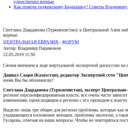
единственно верные
Как помочь таджикскому Бадахшану? Советы Владимиру
Светлана Дзарданова (Туркменистан): в Центральной Азии на
верные
ЦЕНТРАЛЬНАЯ ЕВРАЗИЯ
-
ФОРУМ
Автор: Владимир Парамонов
22.05.2019 11:50
Своим мнением в ходе виртуальной экспертной дискуссии на 
Даниал Саари (Казахстан), редактор Экспертной сети "Це
ними Вы бы обозначили?
Светлана Дзарданова (Туркменистан), эксперт Центрально-а
регионе персонифицированная власть, все очень часто завис
изменениям, происходящим в регионе с его приходом к власти 
Выделю лишь три общие для региона проблемы, которые как мн
ухудшающееся положение женщин, проблемы экологии, а также 
Гусарова, отвечая на ваши вопросы. Чтобы не повторяться пос