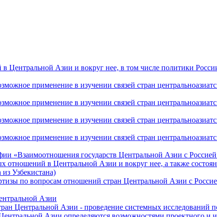
 Центральной Азии и вокруг нее, в том числе политики России 
ожное применение в изучении связей стран центральноазиатског
ожное применение в изучении связей стран центральноазиатског
ожное применение в изучении связей стран центральноазиатског
жное применение в изучении связей стран центральноазиатског
фии «Взаимоотношения государств Центральной Азии с Россией 
 отношений в Центральной Азии и вокруг нее, а также состоян
 из Узбекистана)
ртизы по вопросам отношений стран Центральной Азии с Россие
Центральной Азии
стран Центральной Азии - проведение системных исследований п
 Центральной Азии определяются возможностями проектного и 