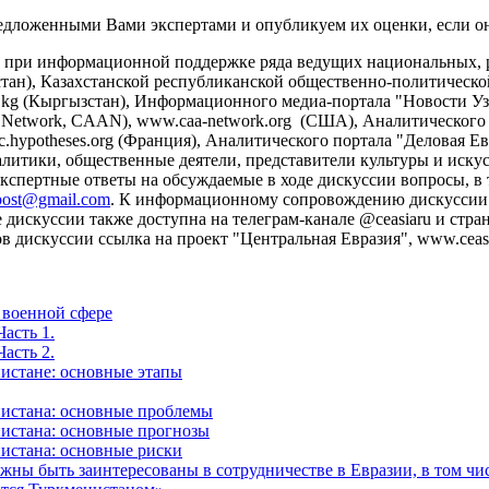
едложенными Вами экспертами и опубликуем их оценки, если они
на при информационной поддержке ряда ведущих национальных
ахстан), Казахстанской республиканской общественно-политической
kg (Кыргызстан), Информационного медиа-портала "Новости Узб
cal Network, CAAN), www.caa-network.org (США), Аналитического
c.hypotheses.org (Франция), Аналитического портала "Деловая Евр
литики, общественные деятели, представители культуры и искусс
кспертные ответы на обсуждаемые в ходе дискуссии вопросы, в
post@gmail.com
. К информационному сопровождению дискуссии 
скуссии также доступна на телеграм-канале @ceasiaru и страни
дискуссии ссылка на проект "Центральная Евразия", www.ceasia
 военной сфере
асть 1.
асть 2.
нистане: основные этапы
нистана: основные проблемы
нистана: основные прогнозы
нистана: основные риски
жны быть заинтересованы в сотрудничестве в Евразии, в том чис