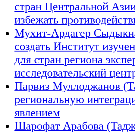
стран Центральной Азии
избежать противодейств
Мухит-Ардагер Сыдыкна
создать Институт изуче
для стран региона экспе
исследовательский цент
Парвиз Муллоджанов (Та
региональную интеграц
явлением
Шарофат Арабова (Тадж