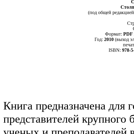
С
Столп
(под общей редакцие
Ст
Формат:
PDF 
Год:
2010
(выход э
печат
ISBN:
978-5
Книга предназначена для 
представителей крупного б
ученых и преподавателей 