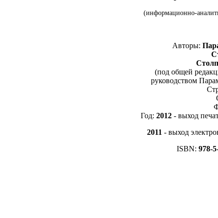
(информационно-аналити
Авторы:
Пара
Ст
Столп
(под общей редак
руководством Парам
Ст
Ф
Год:
2012
- выход печа
2011
- выход электро
ISBN:
978-5