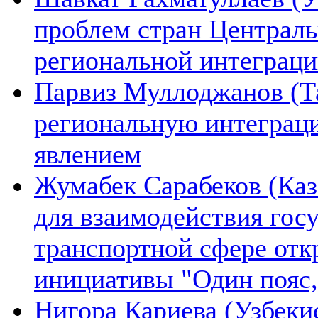
проблем стран Централь
региональной интеграц
Парвиз Муллоджанов (Та
региональную интеграц
явлением
Жумабек Сарабеков (Каз
для взаимодействия гос
транспортной сфере отк
инициативы "Один пояс,
Нигора Кариева (Узбеки