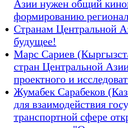
Азии нужен общий киноп
формированию региона
Странам Центральной А
будущее!
Марс Сариев (Кыргызста
стран Центральной Ази
проектного и исследова
Жумабек Сарабеков (Каз
для взаимодействия гос
транспортной сфере отк