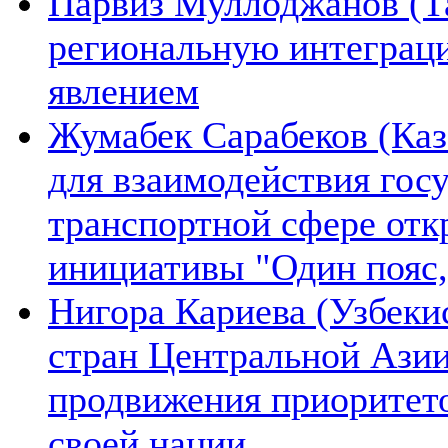
Парвиз Муллоджанов (Та
региональную интеграц
явлением
Жумабек Сарабеков (Каз
для взаимодействия гос
транспортной сфере отк
инициативы "Один пояс,
Нигора Кариева (Узбеки
стран Центральной Азии
продвижения приоритето
своей нации