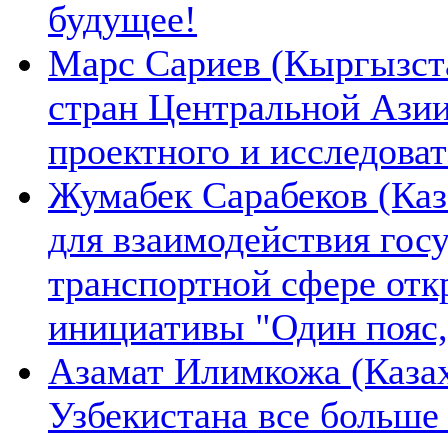
будущее!
Марс Сариев (Кыргызста
стран Центральной Ази
проектного и исследова
Жумабек Сарабеков (Каз
для взаимодействия гос
транспортной сфере отк
инициативы "Один пояс,
Азамат Илимкожа (Казах
Узбекистана все больше