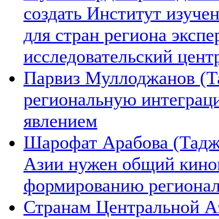
создать Институт изуче
для стран региона экспе
исследовательский цент
Парвиз Муллоджанов (Та
региональную интеграц
явлением
Шарофат Арабова (Тадж
Азии нужен общий киноп
формированию региона
Странам Центральной А