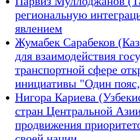
Парвиз Муллоджанов (Та
региональную интеграц
явлением
Жумабек Сарабеков (Каз
для взаимодействия гос
транспортной сфере отк
инициативы "Один пояс,
Нигора Кариева (Узбеки
стран Центральной Азии
продвижения приоритето
своей нации