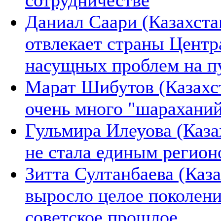
сотрудничестве
Даниал Саари (Казахст
отвлекает страны Центр
насущных проблем на пу
Марат Шибутов (Казахст
очень много "шарахани
Гульмира Илеуова (Каза
не стала единым регион
Зитта Султанбаева (Каз
выросло целое поколени
советское прошлое