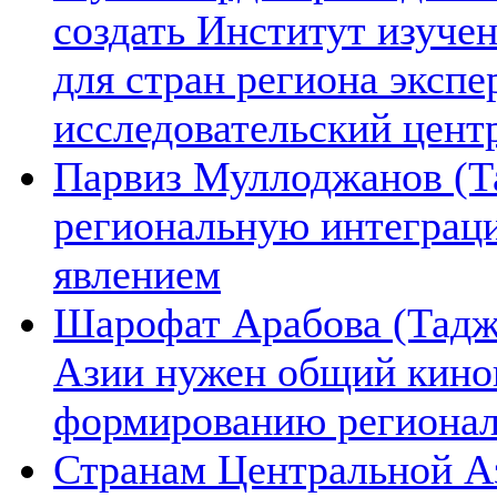
создать Институт изуче
для стран региона экспе
исследовательский цент
Парвиз Муллоджанов (Та
региональную интеграц
явлением
Шарофат Арабова (Тадж
Азии нужен общий киноп
формированию региона
Странам Центральной А