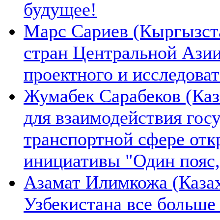
будущее!
Марс Сариев (Кыргызста
стран Центральной Ази
проектного и исследова
Жумабек Сарабеков (Каз
для взаимодействия гос
транспортной сфере отк
инициативы "Один пояс,
Азамат Илимкожа (Казах
Узбекистана все больше