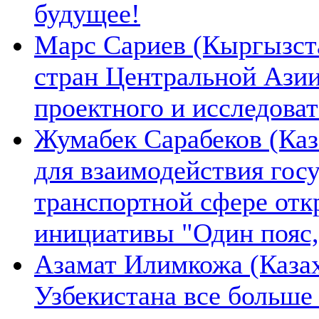
будущее!
Марс Сариев (Кыргызста
стран Центральной Ази
проектного и исследова
Жумабек Сарабеков (Каз
для взаимодействия гос
транспортной сфере отк
инициативы "Один пояс,
Азамат Илимкожа (Казах
Узбекистана все больше