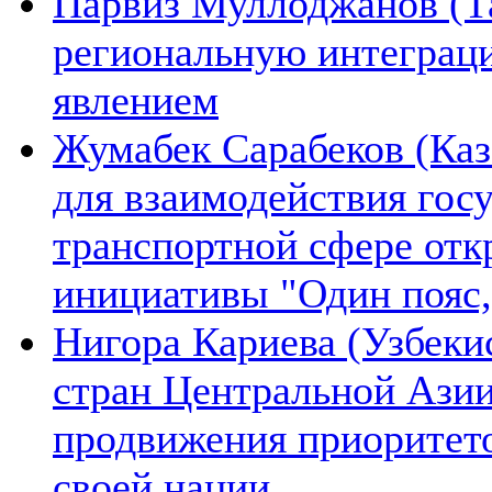
Парвиз Муллоджанов (Та
региональную интеграц
явлением
Жумабек Сарабеков (Каз
для взаимодействия гос
транспортной сфере отк
инициативы "Один пояс,
Нигора Кариева (Узбеки
стран Центральной Азии
продвижения приоритето
своей нации