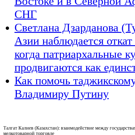
Востоке и в Северной А
СНГ
Светлана Дзарданова (Т
Азии наблюдается откат
когда патриархальные к
продвигаются как единс
Как помочь таджикском
Владимиру Путину
Талгат Калиев (Казахстан): взаимодействие между государст
мелкотоварной торговле