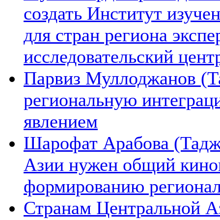
создать Институт изуче
для стран региона экспе
исследовательский цент
Парвиз Муллоджанов (Та
региональную интеграц
явлением
Шарофат Арабова (Тадж
Азии нужен общий киноп
формированию региона
Странам Центральной А