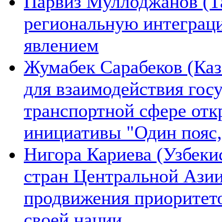
Парвиз Муллоджанов (Та
региональную интеграц
явлением
Жумабек Сарабеков (Каз
для взаимодействия гос
транспортной сфере отк
инициативы "Один пояс,
Нигора Кариева (Узбеки
стран Центральной Азии
продвижения приоритето
своей нации