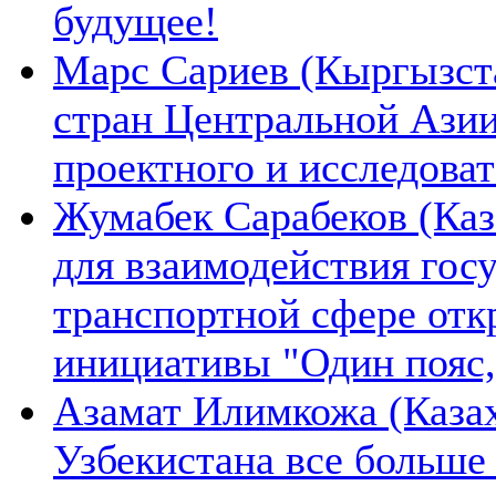
будущее!
Марс Сариев (Кыргызста
стран Центральной Ази
проектного и исследова
Жумабек Сарабеков (Каз
для взаимодействия гос
транспортной сфере отк
инициативы "Один пояс,
Азамат Илимкожа (Казах
Узбекистана все больше