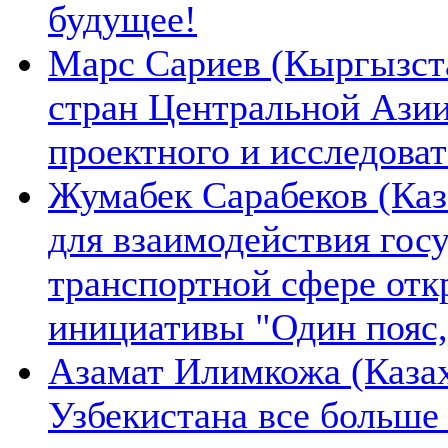
будущее!
Марс Сариев (Кыргызста
стран Центральной Ази
проектного и исследова
Жумабек Сарабеков (Каз
для взаимодействия гос
транспортной сфере отк
инициативы "Один пояс,
Азамат Илимкожа (Казах
Узбекистана все больше