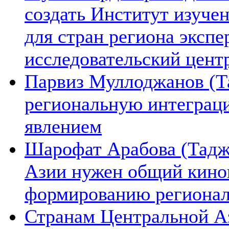
создать Институт изуче
для стран региона экспе
исследовательский цент
Парвиз Муллоджанов (Та
региональную интеграц
явлением
Шарофат Арабова (Тадж
Азии нужен общий киноп
формированию региона
Странам Центральной А