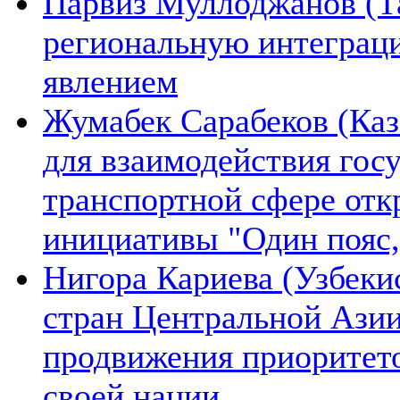
Парвиз Муллоджанов (Та
региональную интеграц
явлением
Жумабек Сарабеков (Каз
для взаимодействия гос
транспортной сфере отк
инициативы "Один пояс,
Нигора Кариева (Узбеки
стран Центральной Азии
продвижения приоритето
своей нации