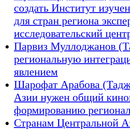
создать Институт изуче
для стран региона экспе
исследовательский цент
Парвиз Муллоджанов (Та
региональную интеграц
явлением
Шарофат Арабова (Тадж
Азии нужен общий киноп
формированию региона
Странам Центральной А