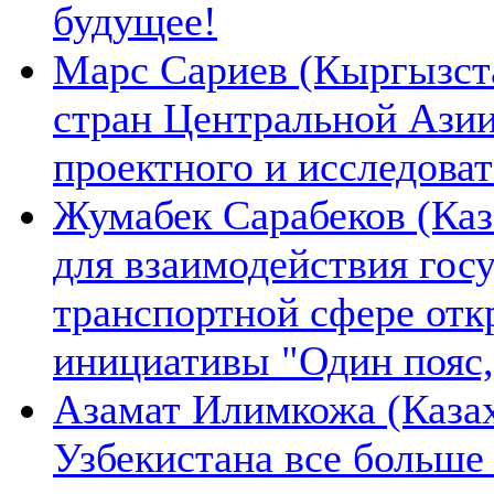
будущее!
Марс Сариев (Кыргызста
стран Центральной Ази
проектного и исследова
Жумабек Сарабеков (Каз
для взаимодействия гос
транспортной сфере отк
инициативы "Один пояс,
Азамат Илимкожа (Казах
Узбекистана все больше