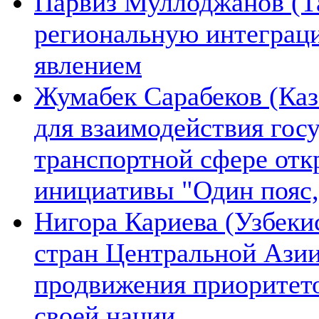
Парвиз Муллоджанов (Та
региональную интеграц
явлением
Жумабек Сарабеков (Каз
для взаимодействия гос
транспортной сфере отк
инициативы "Один пояс,
Нигора Кариева (Узбеки
стран Центральной Азии
продвижения приоритето
своей нации