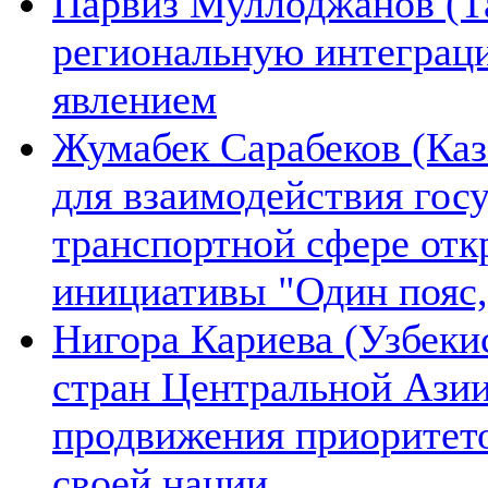
Парвиз Муллоджанов (Та
региональную интеграц
явлением
Жумабек Сарабеков (Каз
для взаимодействия гос
транспортной сфере отк
инициативы "Один пояс,
Нигора Кариева (Узбеки
стран Центральной Азии
продвижения приоритето
своей нации