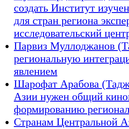
создать Институт изуче
для стран региона экспе
исследовательский цент
Парвиз Муллоджанов (Та
региональную интеграц
явлением
Шарофат Арабова (Тадж
Азии нужен общий киноп
формированию региона
Странам Центральной А