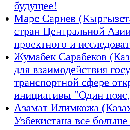
будущее!
Марс Сариев (Кыргызста
стран Центральной Ази
проектного и исследова
Жумабек Сарабеков (Каз
для взаимодействия гос
транспортной сфере отк
инициативы "Один пояс,
Азамат Илимкожа (Казах
Узбекистана все больше