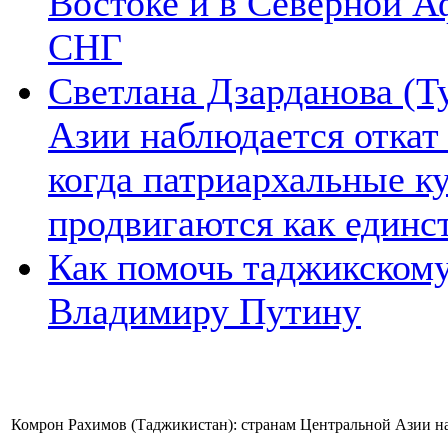
Востоке и в Северной А
СНГ
Светлана Дзарданова (Т
Азии наблюдается откат
когда патриархальные к
продвигаются как единс
Как помочь таджикском
Владимиру Путину
Комрон Рахимов (Таджикистан): странам Центральной Азии н