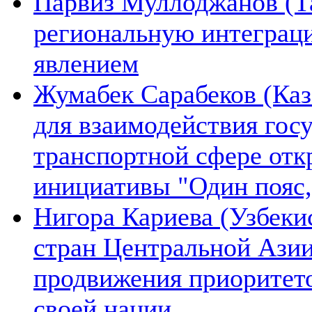
Парвиз Муллоджанов (Та
региональную интеграц
явлением
Жумабек Сарабеков (Каз
для взаимодействия гос
транспортной сфере отк
инициативы "Один пояс,
Нигора Кариева (Узбеки
стран Центральной Азии
продвижения приоритето
своей нации