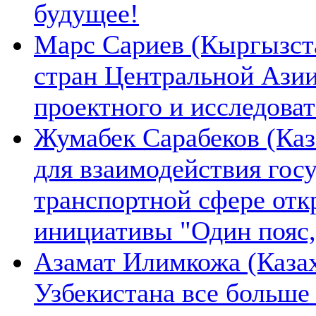
будущее!
Марс Сариев (Кыргызста
стран Центральной Ази
проектного и исследова
Жумабек Сарабеков (Каз
для взаимодействия гос
транспортной сфере отк
инициативы "Один пояс,
Азамат Илимкожа (Казах
Узбекистана все больше