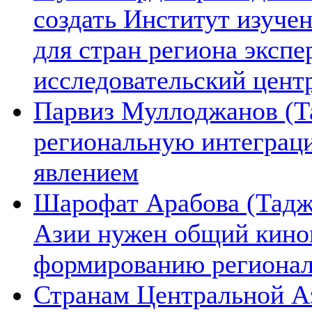
создать Институт изуче
для стран региона экспе
исследовательский цент
Парвиз Муллоджанов (Та
региональную интеграц
явлением
Шарофат Арабова (Тадж
Азии нужен общий киноп
формированию региона
Странам Центральной А