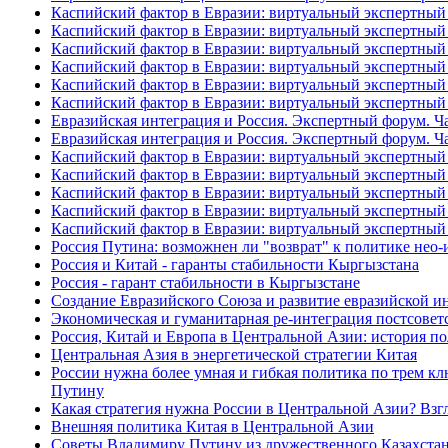
Каспийский фактор в Евразии: виртуальный экспертный 
Каспийский фактор в Евразии: виртуальный экспертный 
Каспийский фактор в Евразии: виртуальный экспертный 
Каспийский фактор в Евразии: виртуальный экспертный 
Каспийский фактор в Евразии: виртуальный экспертный 
Каспийский фактор в Евразии: виртуальный экспертный 
Евразийская интеграция и Россия. Экспертный форум. Ча
Евразийская интеграция и Россия. Экспертный форум. Ча
Каспийский фактор в Евразии: виртуальный экспертный 
Каспийский фактор в Евразии: виртуальный экспертный 
Каспийский фактор в Евразии: виртуальный экспертный 
Каспийский фактор в Евразии: виртуальный экспертный 
Каспийский фактор в Евразии: виртуальный экспертный 
Россия Путина: возможнен ли "возврат" к политике нео
Россия и Китай - гаранты стабильности Кыргызстана
Россия - гарант стабильности в Кыргызстане
Создание Евразийского Союза и развитие евразийской 
Экономическая и гуманитарная ре-интеграция постсоветс
Россия, Китай и Европа в Центральной Азии: история п
Центральная Азия в энергетической стратегии Китая
России нужна более умная и гибкая политика по трем к
Путину
Какая стратегия нужна России в Центральной Азии? Вз
Внешняя политика Китая в Центральной Азии
Советы Владимиру Путину из дружественного Казахста