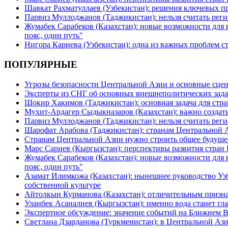
Шавкат Рахматуллаев (Узбекистан): решения ключевых п
Парвиз Муллоджанов (Таджикистан): нельзя считать ре
Жумабек Сарабеков (Казахстан): новые возможности для
пояс, один путь"
Нигора Кариева (Узбекистан): одна из важных проблем с
ПОПУЛЯРНЫЕ
Угрозы безопасности Центральной Азии и основные сцен
Эксперты из СНГ об основных внешнеполитических зада
Шокир Хакимов (Таджикистан): основная задача для стра
Мухит-Ардагер Сыдыкназаров (Казахстан): важно создать
Парвиз Муллоджанов (Таджикистан): нельзя считать ре
Шарофат Арабова (Таджикистан): странам Центральной 
Странам Центральной Азии нужно строить общее будуще
Марс Сариев (Кыргызстан): перспективы развития стран
Жумабек Сарабеков (Казахстан): новые возможности для
пояс, один путь"
Азамат Илимкожа (Казахстан): нынешнее руководство Узб
собственной культуре
Айтолкын Курманова (Казахстан): отличительным признак
Уланбек Асаналиев (Кыргызстан): именно вода станет г
Экспертное обсуждение: значение событий на Ближнем 
Светлана Дзарданова (Туркменистан): в Центральной Ази