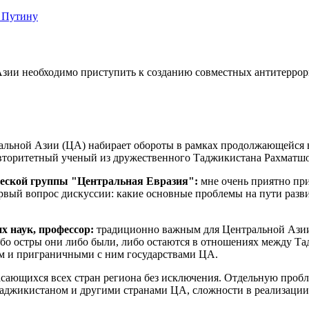
 Путину
зии необходимо приступить к созданию совместных антитеррор
альной Азии (ЦА) набирает обороты в рамках продолжающейся 
 авторитетный ученый из дружественного Таджикистана Рахматш
ческой группы "Центральная Евразия":
мне очень приятно пр
ервый вопрос дискуссии: какие основные проблемы на пути ра
х наук, профессор:
традиционно важным для Центральной Азии 
собо остры они либо были, либо остаются в отношениях между 
ем и приграничными с ним государствами ЦА.
касающихся всех стран региона без исключения. Отдельную про
Таджикистаном и другими странами ЦА, сложности в реализации