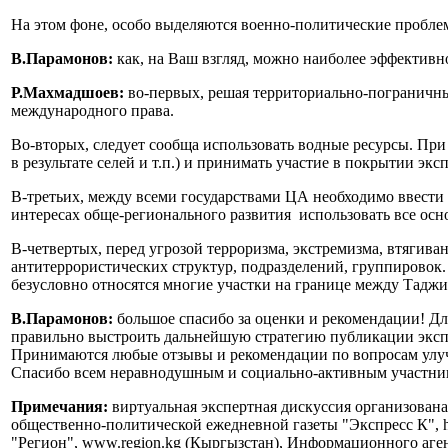
На этом фоне, особо выделяются военно-политические пробле
В.Парамонов:
как, на Ваш взгляд, можно наиболее эффектив
Р.Махмадшоев:
во-первых, решая территориально-пограничн
международного права.
Во-вторых, следует сообща использовать водные ресурсы. Пр
в результате селей и т.п.) и принимать участие в покрытии 
В-третьих, между всеми государствами ЦА необходимо ввести 
интересах обще-регионального развития использовать все осно
В-четвертых, перед угрозой терроризма, экстремизма, втяги
антитеррористических структур, подразделений, группировок.
безусловно относятся многие участки на границе между Тадж
В.Парамонов:
большое спасибо за оценки и рекомендации! Для
правильно выстроить дальнейшую стратегию публикации экспе
Принимаются любые отзывы и рекомендации по вопросам улучш
Спасибо всем неравнодушным и социально-активным участника
Примечания:
виртуальная экспертная дискуссия организована 
общественно-политической ежедневной газеты "Экспресс К", ht
"Регион", www.region.kg (Кыргызстан), Информационного агентст