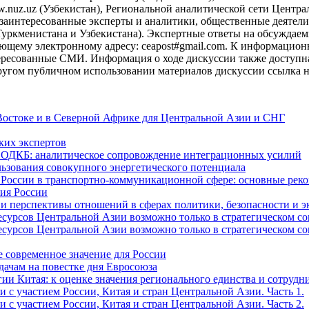
uz.uz (Узбекистан), Региональной аналитической сети Централь
заинтересованные эксперты и аналитики, общественные деятели, 
уркменистана и Узбекистана). Экспертные ответы на обсуждаемы
ющему электронному адресу: ceapost#gmail.com. К информацио
ресованные СМИ. Информация о ходе дискуссии также доступна н
ругом публичном использовании материалов дискуссии ссылка на
Востоке и в Северной Африке для Центральной Азии и СНГ
ких экспертов
и ОДКБ: аналитическое сопровождение интеграционных усилий
льзования совокупного энергетического потенциала
и России в транспортно-коммуникационной сфере: основные р
сия России
е и перспективы отношений в сферах политики, безопасности и 
рсов Центральной Азии возможно только в стратегическом союз
рсов Центральной Азии возможно только в стратегическом союз
е современное значение для России
дачам на повестке дня Евросоюза
ии Китая: к оценке значения регионального единства и сотрудн
 с участием России, Китая и стран Центральной Азии. Часть 1.
 с участием России, Китая и стран Центральной Азии. Часть 2.