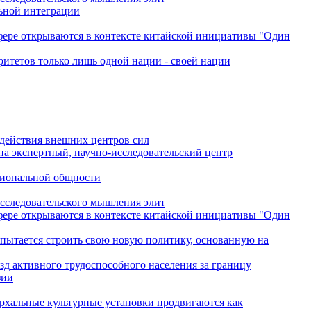
льной интеграции
сфере открываются в контексте китайской инициативы "Один
ритетов только лишь одной нации - своей нации
одействия внешних центров сил
на экспертный, научно-исследовательский центр
гиональной общности
исследовательского мышления элит
сфере открываются в контексте китайской инициативы "Один
 пытается строить свою новую политику, основанную на
зд активного трудоспособного населения за границу
зии
архальные культурные установки продвигаются как