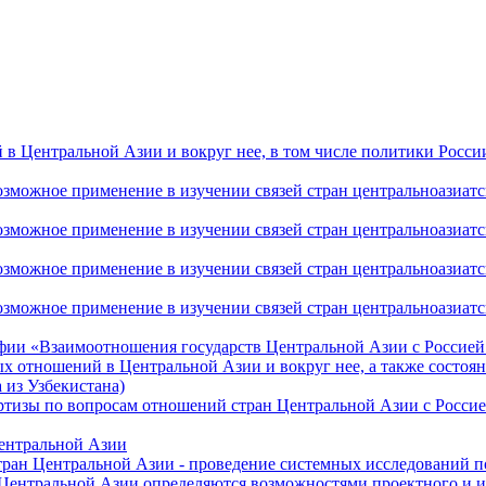
 Центральной Азии и вокруг нее, в том числе политики России 
ожное применение в изучении связей стран центральноазиатског
ожное применение в изучении связей стран центральноазиатског
ожное применение в изучении связей стран центральноазиатског
жное применение в изучении связей стран центральноазиатског
фии «Взаимоотношения государств Центральной Азии с Россией 
 отношений в Центральной Азии и вокруг нее, а также состоян
 из Узбекистана)
ртизы по вопросам отношений стран Центральной Азии с Россие
Центральной Азии
стран Центральной Азии - проведение системных исследований п
 Центральной Азии определяются возможностями проектного и 