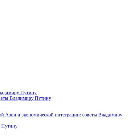
Владимиру Путину
советы Владимиру Путину
ной Азии и экономической интеграции: советы Владимиру
у Путину