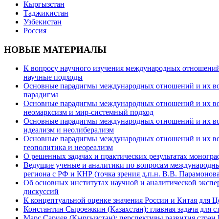
Кыргызстан
Таджикистан
Узбекистан
Россия
НОВЫЕ МАТЕРИАЛЫ
К вопросу научного изучения международных отношений в
научные подходы
Основные парадигмы международных отношений и их возм
парадигма
Основные парадигмы международных отношений и их возм
неомарксизм и мир-системный подход
Основные парадигмы международных отношений и их возм
идеализм и неолиберализм
Основные парадигмы международных отношений и их возмо
геополитика и неореализм
О решенных задачах и практических результатах моногра
Ведущие ученые и аналитики по вопросам международных
региона с РФ и КНР (точка зрения д.п.н. В.В. Парамонова
Об основных институтах научной и аналитической экспе
дискуссий
К концептуальной оценке значения России и Китая для 
Константин Сыроежкин (Казахстан): главная задача для 
Марс Сариев (Кыргызстан): перспективы развития стран