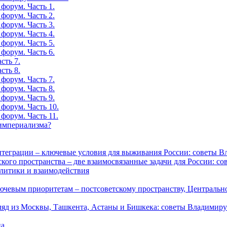
форум. Часть 1.
форум. Часть 2.
форум. Часть 3.
форум. Часть 4.
форум. Часть 5.
форум. Часть 6.
сть 7.
сть 8.
форум. Часть 7.
форум. Часть 8.
форум. Часть 9.
форум. Часть 10.
форум. Часть 11.
-империализма?
интеграции – ключевые условия для выживания России: советы 
кого пространства – две взаимосвязанные задачи для России: 
олитики и взаимодействия
лючевым приоритетам – постсоветскому пространству, Централь
гляд из Москвы, Ташкента, Астаны и Бишкека: советы Владимир
на