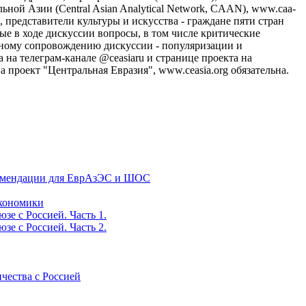
ной Азии (Central Asian Analytical Network, CAAN), www.caa-
представители культуры и искусства - граждане пяти стран
е в ходе дискуссии вопросы, в том числе критические
нному сопровождению дискуссии - популяризации и
а телеграм-канале @ceasiaru и странице проекта на
 проект "Центральная Евразия", www.ceasia.org обязательна.
екомендации для ЕврАзЭС и ШОС
экономики
е с Россией. Часть 1.
е с Россией. Часть 2.
ичества с Россией