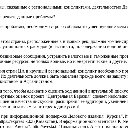
мы, связанные с региональными конфликтами, деятельностью Дв
но решать данные проблемы?
ые проблемы, необходимо строго соблюдать существующие межг
и этом страны, расположенные в низовьях рек, должны компенс
эксплуатационных расходов (в частности, по содержанию водной
безвизовые сообщения, устранить налоговые и таможенные проти
вные ресурсы: не только водные, но и энергетические и другие.
вания стран ЦА в крупный региональный конфликт необходимо 
 Их деятельность должна быть нацелена прежде всего на защиту
икистаном и Афганистаном.
 того, чтобы адекватно оценить ход данной виртуальной дискус
ртных оценок проект "Центральная Евразия" сделает небольшой
ения качества дискуссии, расширения ее аудитории, увеличен
м и читателям за интерес к дискуссии!
при информационной поддержке Делового издания "Курсив", https
tps://express-k.kz (Казахстан), Информационного агентства K-
ва "Авеста", http://avesta.tj (Таджикистан), Агентства новостей 