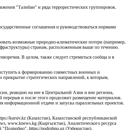
ижения "Талибан" и ряда террористических группировок.
осударственные соглашения и руководствоваться нормами
ировать возможные природно-климатические потери (например,
 инфраструктуры) странам, расположенным выше по течению.
воречия. В целом, также следует стремиться сообща и в
приступить к формированию совместных военных и
 и прикрытие стратегических направлений, к которым,
сии, реакцию на нее в Центральной Азии и вне региона,
 перерыв и после этого продолжит размещение материалов.
ия информационной отдачи и запуска параллельных проектов.
://kursiv.kz (Казахстан), Казахстанской республиканской
News, www.knews.kg (Кыргызстан), Аналитического ресурса
"Подробно", https://podrobno.uz (Узбекистан),