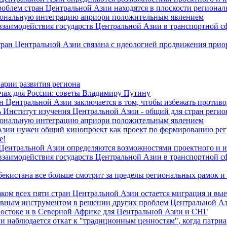
роблем стран Центральной Азии находятся в плоскости региона
гиональную интеграцию априори положительным явлением
 взаимодействия государств Центральной Азии в транспортной 
тран Центральной Азии связана с идеологией продвижения прио
арии развития региона
чах для России: советы Владимиру Путину
н Центральной Азии заключается в том, чтобы избежать против
 Институт изучения Центральной Азии - общий для стран регио
гиональную интеграцию априори положительным явлением
Азии нужен общий кинопроект как проект по формированию ре
е!
 Центральной Азии определяются возможностями проектного и 
 взаимодействия государств Центральной Азии в транспортной 
екистана все больше смотрит за пределы региональных рамок и
ом всех пяти стран Центральной Азии остается миграция и вые
лавным инструментом в решении других проблем Центральной А
Востоке и в Северной Африке для Центральной Азии и СНГ
и наблюдается откат к "традиционным ценностям", когда патри