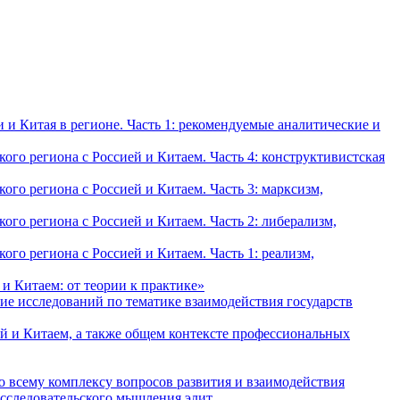
и Китая в регионе. Часть 1: рекомендуемые аналитические и
о региона с Россией и Китаем. Часть 4: конструктивистская
о региона с Россией и Китаем. Часть 3: марксизм,
о региона с Россией и Китаем. Часть 2: либерализм,
о региона с Россией и Китаем. Часть 1: реализм,
и Китаем: от теории к практике»
ие исследований по тематике взаимодействия государств
й и Китаем, а также общем контексте профессиональных
о всему комплексу вопросов развития и взаимодействия
исследовательского мышления элит