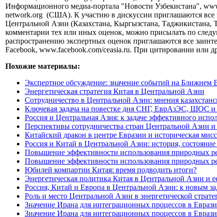
Информационного медиа-портала "Новости Узбекистана", www.n
network.org (США). К участию в дискуссии приглашаются все 
Центральной Азии (Казахстана, Кыргызстана, Таджикистана, Т
комментарии тех или иных оценок, можно присылать по следу
распространению экспертных оценок приглашаются все заинте
Facebook, www.facebook.com/ceasia.ru. При цитировании или д
Похожие материалы:
Экспертное обсуждение: значение событий на Ближнем 
Энергетическая стратегия Китая в Центральной Азии
Сотрудничество в Центральной Азии: мнения казахстанс
Ключевая задача на повестке дня СНГ, ЕврАзЭС, ШОС 
Россия и Центральная Азия: к задаче эффективного испо
Перспективы сотрудничества стран Центральной Азии 
Китайский дракон в центре Евразии и историческая мис
Россия и Китай в Центральной Азии: история, состояни
Повышение эффективности использования природных ресу
Повышение эффективности использования природных ресу
Юбилей компартии Китая: время подводить итоги?
Энергетическая политика Китая в Центральной Азии и е
Россия, Китай и Европа в Центральной Азии: к новым за
Роль и место Центральной Азии в энергетической стратег
Значение Ирана для интеграционных процессов в Евразии
Значение Ирана для интеграционных процессов в Евразии