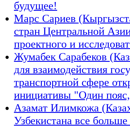
будущее!
Марс Сариев (Кыргызста
стран Центральной Ази
проектного и исследова
Жумабек Сарабеков (Каз
для взаимодействия гос
транспортной сфере отк
инициативы "Один пояс,
Азамат Илимкожа (Казах
Узбекистана все больше