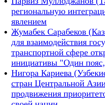
Парвиз Муллоджанов (Та
региональную интеграц
явлением
Жумабек Сарабеков (Каз
для взаимодействия гос
транспортной сфере отк
инициативы "Один пояс,
Нигора Кариева (Узбеки
стран Центральной Азии
продвижения приоритето
своей нации