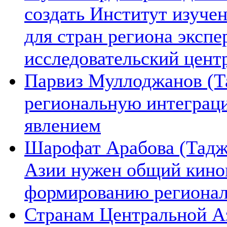
создать Институт изуче
для стран региона экспе
исследовательский цент
Парвиз Муллоджанов (Та
региональную интеграц
явлением
Шарофат Арабова (Тадж
Азии нужен общий киноп
формированию региона
Странам Центральной А