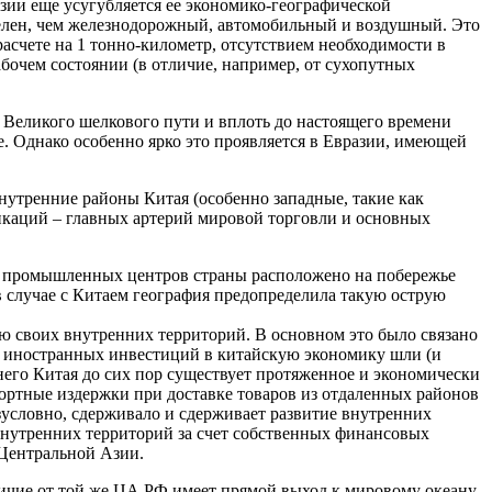
зии еще усугубляется ее экономико-географической
телен, чем железнодорожный, автомобильный и воздушный. Это
асчете на 1 тонно-километр, отсутствием необходимости в
очем состоянии (в отличие, например, от сухопутных
 Великого шелкового пути и вплоть до настоящего времени
. Однако особенно ярко это проявляется в Евразии, имеющей
утренние районы Китая (особенно западные, такие как
каций – главных артерий мировой торговли и основных
о промышленных центров страны расположено на побережье
 случае с Китаем география предопределила такую острую
ю своих внутренних территорий. В основном это было связано
и иностранных инвестиций в китайскую экономику шли (и
него Китая до сих пор существует протяженное и экономически
ортные издержки при доставке товаров из отдаленных районов
зусловно, сдерживало и сдерживает развитие внутренних
внутренних территорий за счет собственных финансовых
 Центральной Азии.
личие от той же ЦА РФ имеет прямой выход к мировому океану,