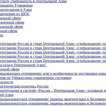
угрозу стабильность в Центральной Азии
уникации Туркмении
 интеграции в Азии
-партнерам по ШОС
оенной сфере
 военной сфере
военной сфере
нной сфере
ии
еграции России и стран Центральной Азии: «глобализация» про
еграции России и стран Центральной Азии: «глобализация» про
еграции России и стран Центральной Азии: «глобализация» про
еграции России и стран Центральной Азии: «глобализация» про
еграции России и стран Центральной Азии: «глобализация» про
я сила в Центральной Азии"
оенной сфере
ьноазиатских отношениях: или о необходимости постановки нов
трасли Узбекистана: современное состояние
пасности
ргетическая политика России
интеграции в системе «Россия – Центральная Азия»: основные
ной Азии
альноазиатских отношениях: решены окончательно и бесповоро
альноазиатских отношениях: решены окончательно и бесповоро