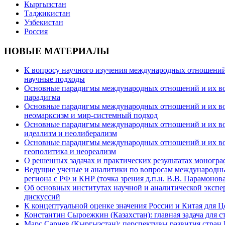
Кыргызстан
Таджикистан
Узбекистан
Россия
НОВЫЕ МАТЕРИАЛЫ
К вопросу научного изучения международных отношений в
научные подходы
Основные парадигмы международных отношений и их возм
парадигма
Основные парадигмы международных отношений и их возм
неомарксизм и мир-системный подход
Основные парадигмы международных отношений и их возм
идеализм и неолиберализм
Основные парадигмы международных отношений и их возмо
геополитика и неореализм
О решенных задачах и практических результатах моногра
Ведущие ученые и аналитики по вопросам международных
региона с РФ и КНР (точка зрения д.п.н. В.В. Парамонова
Об основных институтах научной и аналитической экспе
дискуссий
К концептуальной оценке значения России и Китая для 
Константин Сыроежкин (Казахстан): главная задача для 
Марс Сариев (Кыргызстан): перспективы развития стран