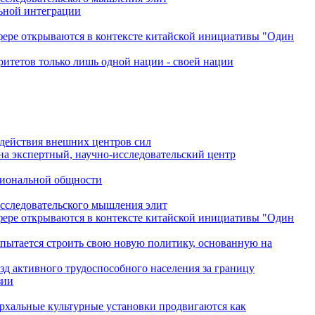
льной интеграции
сфере открываются в контексте китайской инициативы "Один
ритетов только лишь одной нации - своей нации
одействия внешних центров сил
на экспертный, научно-исследовательский центр
гиональной общности
исследовательского мышления элит
сфере открываются в контексте китайской инициативы "Один
 пытается строить свою новую политику, основанную на
зд активного трудоспособного населения за границу
зии
архальные культурные установки продвигаются как