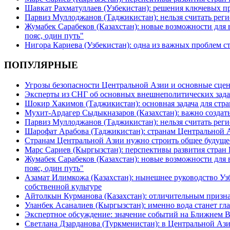
Шавкат Рахматуллаев (Узбекистан): решения ключевых п
Парвиз Муллоджанов (Таджикистан): нельзя считать ре
Жумабек Сарабеков (Казахстан): новые возможности для
пояс, один путь"
Нигора Кариева (Узбекистан): одна из важных проблем с
ПОПУЛЯРНЫЕ
Угрозы безопасности Центральной Азии и основные сцен
Эксперты из СНГ об основных внешнеполитических зада
Шокир Хакимов (Таджикистан): основная задача для стра
Мухит-Ардагер Сыдыкназаров (Казахстан): важно создать
Парвиз Муллоджанов (Таджикистан): нельзя считать ре
Шарофат Арабова (Таджикистан): странам Центральной 
Странам Центральной Азии нужно строить общее будуще
Марс Сариев (Кыргызстан): перспективы развития стран
Жумабек Сарабеков (Казахстан): новые возможности для
пояс, один путь"
Азамат Илимкожа (Казахстан): нынешнее руководство Узб
собственной культуре
Айтолкын Курманова (Казахстан): отличительным признак
Уланбек Асаналиев (Кыргызстан): именно вода станет г
Экспертное обсуждение: значение событий на Ближнем 
Светлана Дзарданова (Туркменистан): в Центральной Ази