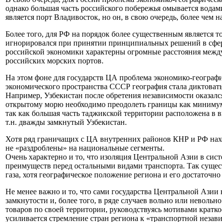
однако большая часть российского побережья омывается вода
является порт Владивосток, но он, в свою очередь, более чем
Более того, для РФ на порядок более существенным является т
игнорировался при принятии принципиальных решений в сфер
российской экономики характерны огромные расстояния межд
российских морских портов.
На этом фоне для государств ЦА проблема экономико-географич
экономического пространства СССР география стала диктовать
Например, Узбекистан после обретения независимости оказался
открытому морю необходимо преодолеть границы как минимум 
так как большая часть таджикской территории расположена в 
т.н. дважды замкнутый Узбекистан.
Хотя ряд граничащих с ЦА внутренних районов КНР и РФ наход
не «раздроблены» на национальные сегменты.
Очень характерно и то, что изоляция Центральной Азии в си
преимуществ перед остальными видами транспорта. Так сущест
газа, хотя географическое положение региона и его достаточн
Не менее важно и то, что сами государства Центральной Ази
замкнутости и, более того, в ряде случаев вольно или неволь
товаров по своей территории, руководствуясь мотивами кратк
усиливается стремление стран региона к «транспортной незав