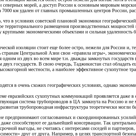
ми северных морей, а доступ России к основным мировым морс
 на 7000 км удален от главных промышленных центров России, р
о, что в условиях советской плановой экономики географический
е территориального размещения производственных мощностей и
у крупными экономическими объектами и сильная удаленность
еской изоляции стоит еще более остро, нежели для России и, те
 странам Центральной Азии свои «правила игры», экономически
 одним из двух во всем мире т.н. дважды замкнутых государств 
двух государств. В свою очередь, Таджикистан стал обладать 
высокогорной местности, а наиболее эффективное сухопутное тра
ятся в очень схожих географических условиях, однако экономи
стеме евразийских сухопутных коммуникаций проявляется даже в
вующая система трубопроводов в ЦА замкнута на Россию и не м
о развитая трубопроводная инфраструктура теоретически могли б
и не предпринимают согласованных и скоординированных усили
но даже способствуют ее дальнейшей консервации. Так централь
осрочной выгоды, не считаясь с интересами соседей и партнеро
исимости» друг от друга. Например, в целях транспортной безоп