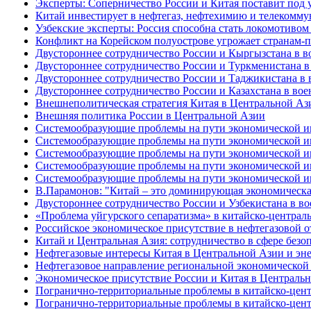
Эксперты: Соперничество России и Китая поставит под 
Китай инвестирует в нефтегаз, нефтехимию и телекомм
Узбекские эксперты: Россия способна стать локомотивом
Конфликт на Корейском полуострове угрожает странам
Двустороннее сотрудничество России и Кыргызстана в в
Двустороннее сотрудничество России и Туркменистана в
Двустороннее сотрудничество России и Таджикистана в 
Двустороннее сотрудничество России и Казахстана в вое
Внешнеполитическая стратегия Китая в Центральной Аз
Внешняя политика России в Центральной Азии
Системообразующие проблемы на пути экономической инт
Системообразующие проблемы на пути экономической инт
Системообразующие проблемы на пути экономической инт
Системообразующие проблемы на пути экономической инт
Системообразующие проблемы на пути экономической инт
В.Парамонов: "Китай – это доминирующая экономическа
Двустороннее сотрудничество России и Узбекистана в в
«Проблема уйгурского сепаратизма» в китайско-централ
Российское экономическое присутствие в нефтегазовой о
Китай и Центральная Азия: сотрудничество в сфере безо
Нефтегазовые интересы Китая в Центральной Азии и эне
Нефтегазовое направление региональной экономической 
Экономическое присутствие России и Китая в Централь
Погранично-территориальные проблемы в китайско-центр
Погранично-территориальные проблемы в китайско-центр