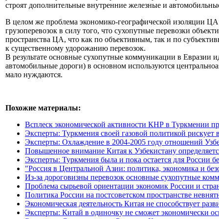
строят дополнительные внутренние железные и автомобильные
В целом же проблема экономико-географической изоляции ЦА 
грузоперевозок в силу того, что сухопутные перевозки объек
пространства ЦА, что как по объективным, так и по субъекти
к существенному удорожанию перевозок.
В результате основные сухопутные коммуникации в Евразии ид
автомобильные дороги) в основном используются центральноаз
мало нуждаются.
Похожие материалы:
Всплеск экономической активности КНР в Туркмении про
Эксперты: Туркмения своей газовой политикой рискует 
Эксперты: Охлаждение в 2004-2005 году отношений Узб
Повышенное внимание Китая к Узбекистану определяетс
Эксперты: Туркмения была и пока остается для России б
"Россия в Центральной Азии: политика, экономика и бе
Из-за дороговизны перевозок основные сухопутные ком
Проблема сырьевой ориентации экономик России и стра
Политика России на постсоветском пространстве невнят
Экономическая деятельность Китая не способствует раз
Эксперты: Китай в одиночку не сможет экономически о