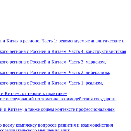
и Китая в регионе. Часть 1: рекомендуемые аналитические и
о региона с Россией и Китаем. Часть 4: конструктивистская
о региона с Россией и Китаем. Часть 3: марксизм,
о региона с Россией и Китаем. Часть 2: либерализм,
о региона с Россией и Китаем. Часть 1: реализм,
и Китаем: от теории к практике»
ие исследований по тематике взаимодействия государств
й и Китаем, а также общем контексте профессиональных
о всему комплексу вопросов развития и взаимодействия
исследовательского мышления элит