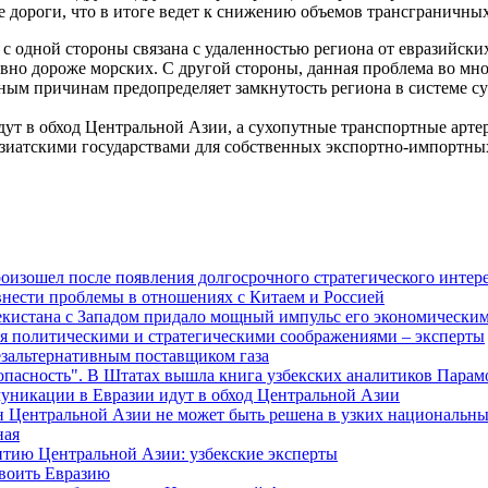
 дороги, что в итоге ведет к снижению объемов трансграничных
с одной стороны связана с удаленностью региона от евразийск
тивно дороже морских. С другой стороны, данная проблема во м
вным причинам предопределяет замкнутость региона в системе су
ут в обход Центральной Азии, а сухопутные транспортные артер
иатскими государствами для собственных экспортно-импортных 
изошел после появления долгосрочного стратегического интере
внести проблемы в отношениях с Китаем и Россией
екистана с Западом придало мощный импульс его экономическим
я политическими и стратегическими соображениями – эксперты
езальтернативным поставщиком газа
зопасность". В Штатах вышла книга узбекских аналитиков Парам
муникации в Евразии идут в обход Центральной Азии
н Центральной Азии не может быть решена в узких национальны
ная
витию Центральной Азии: узбекские эксперты
своить Евразию