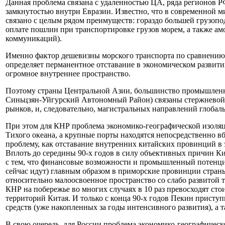
Данная проблема связана с удаленностью ЦА, ряда регионов Р
замкнутостью внутри Евразии. Известно, что в современной 
связано с целым рядом преимуществ: гораздо большей грузопо
оплате пошлин при транспортировке грузов морем, а также а
коммуникаций).
Именно фактор дешевизны морского транспорта по сравнению 
определяет перманентное отставание в экономическом развити
огромное внутреннее пространство.
Поэтому страны Центральной Азии, большинство промышленных
Синьцзян-Уйгурский Автономный Район) связаны стержневой 
рынков, и, следовательно, магистральных направлений глобал
При этом для КНР проблема экономико-географической изоля
Тихого океана, а крупные порты находятся непосредственно 
проблему, как отставание внутренних китайских провинций в
Вплоть до середины 90-х годов в силу объективных причин К
с тем, что финансовые возможности и промышленный потенци
сейчас идут) главным образом в приморские провинции страны
относительно малоосвоенное пространство со слабо развитой
КНР на побережье во многих случаях в 10 раз превосходят ст
территорий Китая. И только с конца 90-х годов Пекин прист
средств (уже накопленных за годы интенсивного развития), а 
В свою очередь, для России проблема экономико-географическ