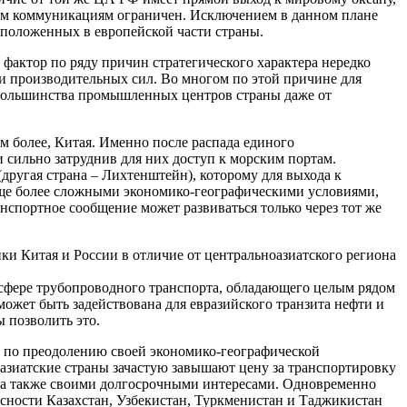
ким коммуникациям ограничен. Исключением в данном плане
асположенных в европейской части страны.
 фактор по ряду причин стратегического характера нередко
 производительных сил. Во многом по этой причине для
 большинства промышленных центров страны даже от
м более, Китая. Именно после распада единого
 сильно затруднив для них доступ к морским портам.
(другая страна – Лихтенштейн), которому для выхода к
еще более сложными экономико-географическими условиями,
нспортное сообщение может развиваться только через тот же
ки Китая и России в отличие от центральноазиатского региона
 сфере трубопроводного транспорта, обладающего целым рядом
ожет быть задействована для евразийского транзита нефти и
ы позволить это.
й по преодолению своей экономико-географической
ноазиатские страны зачастую завышают цену за транспортировку
в, а также своими долгосрочными интересами. Одновременно
асности Казахстан, Узбекистан, Туркменистан и Таджикистан