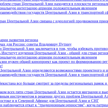
роблем стран Центральной Азии находятся в плоскости региона
гиональную интеграцию априори положительным явлением
 взаимодействия государств Центральной Азии в транспортной 
тран Центральной Азии связана с идеологией продвижения прио
арии развития региона
чах для России: советы Владимиру Путину
н Центральной Азии заключается в том, чтобы избежать против
 Институт изучения Центральной Азии - общий для стран регио
гиональную интеграцию априори положительным явлением
Азии нужен общий кинопроект как проект по формированию ре
е!
 Центральной Азии определяются возможностями проектного и 
 взаимодействия государств Центральной Азии в транспортной 
екистана все больше смотрит за пределы региональных рамок и
ом всех пяти стран Центральной Азии остается миграция и вые
лавным инструментом в решении других проблем Центральной А
Востоке и в Северной Африке для Центральной Азии и СНГ
и наблюдается откат к "традиционным ценностям", когда патри