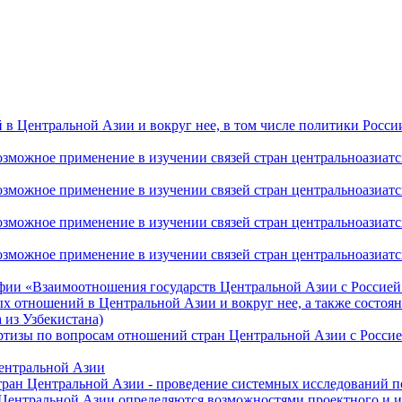
 Центральной Азии и вокруг нее, в том числе политики России 
ожное применение в изучении связей стран центральноазиатског
ожное применение в изучении связей стран центральноазиатског
ожное применение в изучении связей стран центральноазиатског
жное применение в изучении связей стран центральноазиатског
фии «Взаимоотношения государств Центральной Азии с Россией 
 отношений в Центральной Азии и вокруг нее, а также состоян
 из Узбекистана)
ртизы по вопросам отношений стран Центральной Азии с Россие
Центральной Азии
стран Центральной Азии - проведение системных исследований п
 Центральной Азии определяются возможностями проектного и 