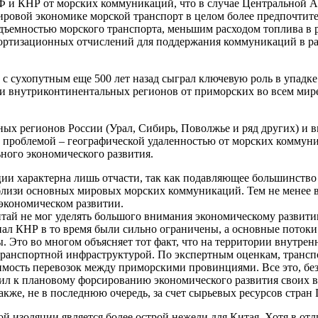
Ф и КНР от морских коммуникаций, что в случае Центральной А
мировой экономике морской транспорт в целом более предпочти
дъемностью морского транспорта, меньшим расходом топлива в р
мортизационных отчислений для поддержания коммуникаций в раб
с сухопутным еще 500 лет назад сыграл ключевую роль в упадке
и внутриконтинентальных регионов от приморских во всем мире
 регионов России (Урал, Сибирь, Поволжье и ряд других) и вн
проблемой – географической удаленностью от морских коммуни
ьного экономического развития.
ции характерна лишь отчасти, так как подавляющее большинств
вблизи основных мировых морских коммуникаций. Тем не менее в
 экономическом развитии.
итай не мог уделять большого внимания экономическому развити
ал КНР в то время были сильно ограничены, а основные поток
. Это во многом объясняет тот факт, что на территории внутрен
 транспортной инфраструктурой. По экспертным оценкам, трансп
оимость перевозок между приморскими провинциями. Все это, бе
упил к плановому форсированию экономического развития своих 
также, не в последнюю очередь, за счет сырьевых ресурсов стран
ой изоляции является более острой нежели для Китая. Хотя в от