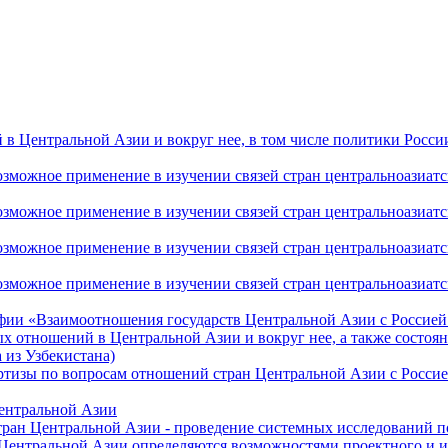
 Центральной Азии и вокруг нее, в том числе политики России 
ожное применение в изучении связей стран центральноазиатског
ожное применение в изучении связей стран центральноазиатског
ожное применение в изучении связей стран центральноазиатског
жное применение в изучении связей стран центральноазиатског
фии «Взаимоотношения государств Центральной Азии с Россией 
 отношений в Центральной Азии и вокруг нее, а также состоян
 из Узбекистана)
ртизы по вопросам отношений стран Центральной Азии с Россие
Центральной Азии
стран Центральной Азии - проведение системных исследований п
 Центральной Азии определяются возможностями проектного и 