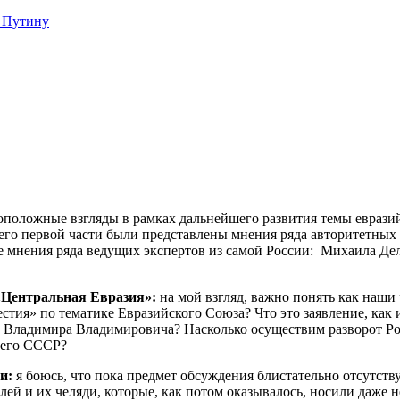
 Путину
оположные взгляды в рамках дальнейшего развития темы еврази
его первой части были представлены мнения ряда авторитетных 
ые мнения ряда ведущих экспертов из самой России: Михаила Де
«Центральная Евразия»:
на мой взгляд, важно понять как наши
стия» по тематике Евразийского Союза? Что это заявление, как 
тва Владимира Владимировича? Насколько осуществим разворот 
шего СССР?
ии:
я боюсь, что пока предмет обсуждения блистательно отсутств
лей и их челяди, которые, как потом оказывалось, носили даже 