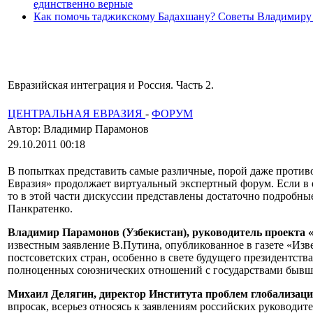
единственно верные
Как помочь таджикскому Бадахшану? Советы Владимиру
Евразийская интеграция и Россия. Часть 2.
ЦЕНТРАЛЬНАЯ ЕВРАЗИЯ
-
ФОРУМ
Автор: Владимир Парамонов
29.10.2011 00:18
В попытках представить самые различные, порой даже против
Евразия» продолжает виртуальный экспертный форум. Если в 
то в этой части дискуссии представлены достаточно подробн
Панкратенко.
Владимир Парамонов (Узбекистан), руководитель проекта 
известным заявление В.Путина, опубликованное в газете «Изве
постсоветских стран, особенно в свете будущего президентс
полноценных союзнических отношений с государствами быв
Михаил Делягин, директор Института проблем глобализац
впросак, всерьез относясь к заявлениям российских руководите