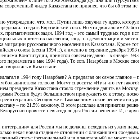
должателей» в лице того же Александра Дугина или Нурсултана
тва современный лидер Казахстана не привнес, что бы об этом 
ерно утверждение, что, мол, Путин лишь озвучил ту идею, котору
предложил создать Евразийский союз. Но что двигало им? Заботы
 прагматических задач. 1994 год – это самый трудных год в ис
иальных протестов населения, когда на демонстрации и митинги
ка миграции русскоязычного населения из Казахстана. Кроме тог
ийского союза (весна 1994 г.), а именно в середине декабря 19
ниями Конституции, принятой совсем недавно – в январе 1993 г
ого парламента в мае 1994 года). То есть Назарбаев в Москве с
е творились в Казахстане.
редлагал в 1994 году Назарбаев? А предлагал он самое главное 
большинством голосов. Могут спросить: «Ну и что тут такого?!
жением президента Казахстана стояло стремление давить на Моск
урсами России будут большинством принуждать ее к этому, поскол
тики реинтеграции. Сегодня же в Таможенном союзе решения на у
захстану – по 21,5% каждому. В этом раскладе для принятия ре
 Белоруссии провести невыгодное для России решение. И, с друг
 интеграции» для России мы не должны исходить из узких парад
 только некая новая стадия ее отношений с ближайшими соседями
ленный статус (региональный или планетарный) не может замыка