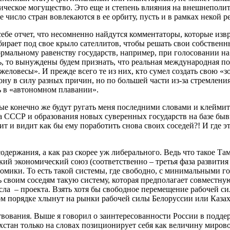
ческое могущество. Это еще и степень влияния на внешнеполит
число стран вовлекаются в ее орбиту, пусть и в рамках некой 
себе отчет, что несомненно найдутся комментаторы, которые изв
бирает под свое крыло сателлитов, чтобы решать свои собственны
рмальному равенству государств, например, при голосовании на
ть, то вынуждены будем признать, что реальная международная п
ловесы». И прежде всего те из них, кто сумел создать свою «зо
ону в силу разных причин, но по большей части из-за стремлен
ь в «автономном плавании».
ые конечно же будут ругать меня последними словами и клеймит
да СССР и образования новых суверенных государств на базе бы
пит и видит как бы ему поработить снова своих соседей?! И где
держания, а как раз скорее уж либерального. Ведь что такое Т
ский экономический союз (соответственно – третья фаза развития
омики. То есть такой системы, где свободно, с минимальными 
 своим соседям такую систему, которая предполагает совместную
ла – проекта. Взять хотя бы свободное перемещение рабочей силы
ом порядке хлынут на рынки рабочей силы Белоруссии или Казах
твования. Выше я говорил о заинтересованности России в поддер
хстан только на словах позиционирует себя как величину мирово