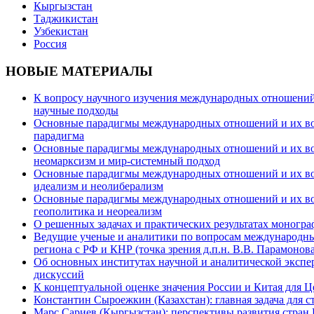
Кыргызстан
Таджикистан
Узбекистан
Россия
НОВЫЕ МАТЕРИАЛЫ
К вопросу научного изучения международных отношений в
научные подходы
Основные парадигмы международных отношений и их возм
парадигма
Основные парадигмы международных отношений и их возм
неомарксизм и мир-системный подход
Основные парадигмы международных отношений и их возм
идеализм и неолиберализм
Основные парадигмы международных отношений и их возмо
геополитика и неореализм
О решенных задачах и практических результатах моногра
Ведущие ученые и аналитики по вопросам международных
региона с РФ и КНР (точка зрения д.п.н. В.В. Парамонова
Об основных институтах научной и аналитической экспе
дискуссий
К концептуальной оценке значения России и Китая для 
Константин Сыроежкин (Казахстан): главная задача для 
Марс Сариев (Кыргызстан): перспективы развития стран