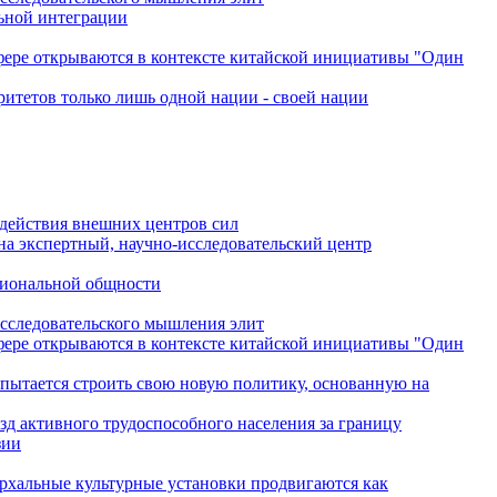
льной интеграции
сфере открываются в контексте китайской инициативы "Один
ритетов только лишь одной нации - своей нации
одействия внешних центров сил
на экспертный, научно-исследовательский центр
гиональной общности
исследовательского мышления элит
сфере открываются в контексте китайской инициативы "Один
 пытается строить свою новую политику, основанную на
зд активного трудоспособного населения за границу
зии
архальные культурные установки продвигаются как