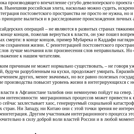
пока производящего впечатление сугубо девелоперского проект
я. Нынешняя российская элита, насколько можно судить, искре
теграция постсоветского пространства не просто не нужна, но и
т в принципе вылиться и в расследование происхождения личных 
 инсайдерских операций – не являются в развитых странах тяжк
конце концов, пожелав вернуться к власти, он уже пошел вопрек
трах смерти: в конце концов, пример Мубарека и Каддафи нагля
 сохранения жизни. С реинтеграцией постсоветского пространств
 слов лучше молчания или произнесения слов неправильных. Но 
еуважение к нашим читателям.
ским причинам не может нормально существовать, – не говоря уже
, будучи разрубленным на куски, продолжает умирать. Евразийс
влечением других, менее значимых, но все равно полезных госуд
ние производства повысит уровень жизни в интегрирующихся с не
к власти в Афганистане талибов они неминуемо пойдут на север
етом интенсивности миграционных процессов может привести к 
ю сейчас захлестывает хаос, генерируемый социальной катастро
х стран. Ни Западу, ни Китаю они с этой точки зрения не интер
еинтеграция. Другим участникам интеграционного процесса это 
ключительно в силу доброй воли властей России и в любой моме