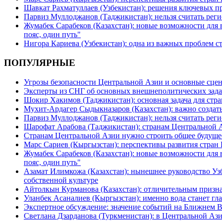
Шавкат Рахматуллаев (Узбекистан): решения ключевых п
Парвиз Муллоджанов (Таджикистан): нельзя считать ре
Жумабек Сарабеков (Казахстан): новые возможности для
пояс, один путь"
Нигора Кариева (Узбекистан): одна из важных проблем с
ПОПУЛЯРНЫЕ
Угрозы безопасности Центральной Азии и основные сцен
Эксперты из СНГ об основных внешнеполитических зада
Шокир Хакимов (Таджикистан): основная задача для стра
Мухит-Ардагер Сыдыкназаров (Казахстан): важно создать
Парвиз Муллоджанов (Таджикистан): нельзя считать ре
Шарофат Арабова (Таджикистан): странам Центральной 
Странам Центральной Азии нужно строить общее будуще
Марс Сариев (Кыргызстан): перспективы развития стран
Жумабек Сарабеков (Казахстан): новые возможности для
пояс, один путь"
Азамат Илимкожа (Казахстан): нынешнее руководство Узб
собственной культуре
Айтолкын Курманова (Казахстан): отличительным признак
Уланбек Асаналиев (Кыргызстан): именно вода станет г
Экспертное обсуждение: значение событий на Ближнем 
Светлана Дзарданова (Туркменистан): в Центральной Ази