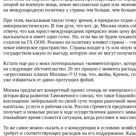
опорой на военную мощь, некие мессианские идеи или экономи
на международную политику у страны тем больше, чем большее 
При этом, высказывая такую точку зрения, я прекрасно отдаю 
империалистическую. В том духе, что вот, де, Москва опять со
отмечу, что как юрист-международник прекрасно знаю цену фо
высказаться и имеет один голос. Но, если мы не будем лукави
голосов на ГА ООН. Реально на политику влияют страны – «тяже
некое имперское пространство. Страны входят в ту или иную з
государством какую-то выгоду, которую они не могут получит
Кстати еще раз о моих потенциальных «комментаторах», котор
на следующее обстоятельство: 20 лет прошло с момента распа
«агрессивных планах Москвы»?! О том, что, якобы, Кремль, с
уже избавиться от давно протухших фобий.
Москва предлагает конкретный проект отнюдь не имперского со
(вторая фаза развития Таможенного союза), что такое Евразий
воплощение либеральной по своей сути теории рыночной экон
капиталы, услуги и рабочая сила. Россия стремится предложить
получает и немалые риски в ходе осуществления данного замыс
ближайшее время сложится ситуация, когда россияне в массов
То же самое можно сказать и о конкуренции в условиях хозяйс
требует и соответствующих расходов на его поддержание. Каза