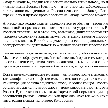
«модернизация», сведшаяся к действительно гениальному, но 
«лампочками Леонида Ильича», – и то, впрочем, забуксовавша
легализацию выведенных из России ценностей на Западе. Реин
страхи, а то и прямое противодействие Запада, которое може
А, насколько можно судить, далеко не все ее обычаи – вроде
может пойти против созданного им типа государственности. В 
Россией тусовки. Но в этом, его, возможно, двигал простой с
человека сохранение власти может быть единственным способом
чем воля к власти. В любом случае, произнесение правильных
государственной деятельностью – значит проявлять простое н
Тем не менее, надо понимать, что Россия по сугубо экономиче
Мы все еще образуем единый хозяйственный организм, который
восстановление единства этого организма, в том числе и с во
производственной и сырьевой баз, а затем, когда восстановле
Есть и внеэкономические мотивы – например, после прихода 
там халифата или халифатов взамен светских государств с уч
Реинтеграция должна служить и этому. В конце концов, Росси
остановить давление этого хаоса – нормализовать развитие эти
Россия. Единственно возможная форма такой нормализации – р
российский рынок. Сейчас он, как правило, имеется, – но ис
интеграции пошла, например, Белоруссия.