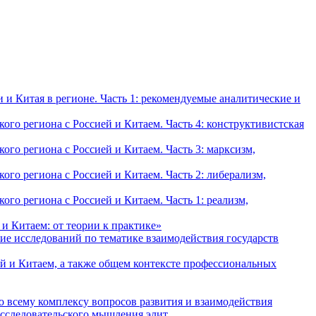
и Китая в регионе. Часть 1: рекомендуемые аналитические и
о региона с Россией и Китаем. Часть 4: конструктивистская
о региона с Россией и Китаем. Часть 3: марксизм,
о региона с Россией и Китаем. Часть 2: либерализм,
о региона с Россией и Китаем. Часть 1: реализм,
и Китаем: от теории к практике»
ие исследований по тематике взаимодействия государств
й и Китаем, а также общем контексте профессиональных
о всему комплексу вопросов развития и взаимодействия
исследовательского мышления элит