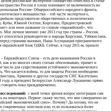
 целом российское экспертное сообщество отнеслось к статье
пространство России и плохо понимают ее включенность во
циональная Россия» Общероссийского народного фронта,
литического меньшинства – той части экспертного,
д прибыли представители общественных и политических
ии, Кубы, Южной Осетии, Киргизии, Приднестровской
нт» или иное название со словом «евразийский», что
. Мое личное мнение: уже 2013 год три страны – Россия,
удут относиться руководители и народы Киргизии, Узбекистана,
их перед странами вызовах. Наша Ассоциация приграничного
т в евразийский блок ОДКБ. Сейчас, в году 2011-м, пришло
 – Евразийского Союза – есть дело выживания России в
, как я во многих своих статьях обосновываю, примет и
е число для существования устойчивого экономического
ть. Что касается войны, то для защиты России необходимо
екистана, Армении и других государств СНГ. Касательно
3 году, а президент Белоруссии Александр Лукашенко прямо
а говорить пока преждевременно.
 исследований:
с моей точки зрения вопрос интеграции сам
ь на некоторых. Первое: скажу честно, что мне совершенно не
ийский экономический союз». Почему? Да потому, что не
ее современных эпигонов или, если пользоваться более