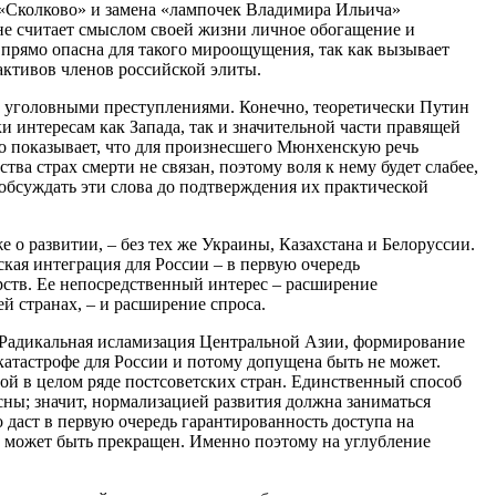
а «Сколково» и замена «лампочек Владимира Ильича»
нне считает смыслом своей жизни личное обогащение и
 прямо опасна для такого мироощущения, так как вызывает
активов членов российской элиты.
ими уголовными преступлениями. Конечно, теоретически Путин
и интересам как Запада, так и значительной части правящей
дно показывает, что для произнесшего Мюнхенскую речь
а страх смерти не связан, поэтому воля к нему будет слабее,
обсуждать эти слова до подтверждения их практической
 о развитии, – без тех же Украины, Казахстана и Белоруссии.
кая интеграция для России – в первую очередь
арств. Ее непосредственный интерес – расширение
й странах, – и расширение спроса.
. Радикальная исламизация Центральной Азии, формирование
катастрофе для России и потому допущена быть не может.
фой в целом ряде постсоветских стран. Единственный способ
есны; значит, нормализацией развития должна заниматься
даст в первую очередь гарантированность доступа на
нт может быть прекращен. Именно поэтому на углубление