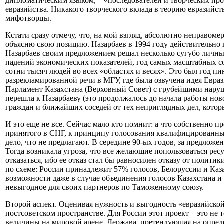
дипломатическим языком, – «последователей и творческих про
евразийства. Никакого творческого вклада в теорию евразийс
мифотворцы.
Кстати сразу отмечу, что, на мой взгляд, абсолютно неправом
объясню свою позицию. Назарбаев в 1994 году действительно 
Назарбаев своим предложением решал несколько сугубо личных,
падений экономических показателей, год самых масштабных соц
сотни тысяч людей во всех «областях и весях». Это был год пи
разрекламированной речи в МГУ, где была озвучена идея Евраз
Парламент Казахстана (Верховный Совет) с грубейшими наруше
перешла к Назарбаеву (это продолжалось до начала работы нов
граждан и ближайших соседей от тех неприглядных дел, которы
И это еще не все. Сейчас мало кто помнит: а что собственно п
принятого в СНГ, к принципу голосования квалифицированным 
дело, что не предлагают. В середине 90-ых годов, за предло
Тогда возникала угроза, что все желающие попользоваться рес
отказаться, ибо ее отказ стал бы равносилен отказу от поли
по схеме: России принадлежит 57% голосов, Белоруссии и Ка
возможности даже в случае объединения голосов Казахстана и
невыгодное для своих партнеров по Таможенному союзу.
Второй аспект. Оценивая нужность и выгодность «евразийской
постсоветском пространстве. Для России этот проект – это не
величины на мировой арене. Держава, претендующая на опреде