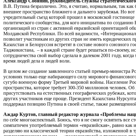
Александр Собянин, руководитель службы стратегическог
В.В. Путина безразлично. Это, я считаю, нормальным, так ка
внешнее пространство ближнего и дальнего зарубежья. Но в
учредительный съезд которой прошел в московской гостинице
политического сообщества, для кого инициатива по созданию 
организаций из стран с активной евразийской ориентацией о
Молдавской Республики. По всей видимости, «Интернациональ
позволит участникам из других стран не иметь юридических п
Казахстан и Белоруссия встретят в составе нового союзного го
Таджикистана, – в каждой стране будет решаться по-своему, 
сотрудничества свой выбор сделала в далеком 2001 году, когда
время людей дела и людей воли.
В целом же создание заявленного статьей премьер-министра Р
условиях только еще набирающего силу мирового финансового,
сугубо военную форму Третьей мировой войны. Население Рос
пространства, которое требует 300-350 миллионов человек. Об
присутствовать на естественных географических рубежах, ко
других участников еще проще. Президент Казахстана Нурсулта
поддержал позицию Путина в своей статье, также размещенной
Аждар Куртов, главный редактор журнала «Проблемы наци
по себе многоаспектный. Боюсь, что я не смогу освятить все 
симпатичен употребляемый термин «евразийская», равно как 
разделяю ни классической теории евразийства, изложенной в т