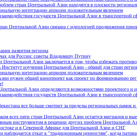
роблем стран Центральной Азии находятся в плоскости региона
гиональную интеграцию априори положительным явлением
 взаимодействия государств Центральной Азии в транспортной 
тран Центральной Азии связана с идеологией продвижения прио
арии развития региона
чах для России: советы Владимиру Путину
н Центральной Азии заключается в том, чтобы избежать против
 Институт изучения Центральной Азии - общий для стран регио
гиональную интеграцию априори положительным явлением
Азии нужен общий кинопроект как проект по формированию ре
е!
 Центральной Азии определяются возможностями проектного и 
 взаимодействия государств Центральной Азии в транспортной 
екистана все больше смотрит за пределы региональных рамок и
ом всех пяти стран Центральной Азии остается миграция и вые
лавным инструментом в решении других проблем Центральной А
Востоке и в Северной Африке для Центральной Азии и СНГ
и наблюдается откат к "традиционным ценностям", когда патри