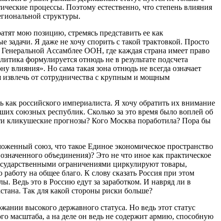
ические процессы. Поэтому естественно, что степень влияния
региональной структуры.
ратят мою позицию, стремясь представить ее как
е задачи. Я даже не хочу спорить с такой трактовкой. Просто
 Генеральной Ассамблее ООН, где каждая страна имеет право
олитика формулируется отнюдь не в результате подсчета
ну влияния». Но сама такая зона отнюдь не всегда означает
ия извлечь от сотрудничества с крупным и мощным
ь как российского империалиста. Я хочу обратить их внимание
вших союзных республик. Сколько за это время было воплей об
 эти кликушеские прогнозы? Кого Москва поработила? Пора бы
аможенный союз, что такое Единое экономическое пространство
 означенного объединения)? Это не что иное как практическое
государственными ограничениями циркулируют товары,
 работу на общее благо. К слову сказать Россия при этом
. Ведь это в Россию едут за заработком. И навряд ли в
стана. Так для какой стороны риски больше?
жании высокого державного статуса. Но ведь этот статус
го масштаба, а на деле он ведь не содержит армию, способную