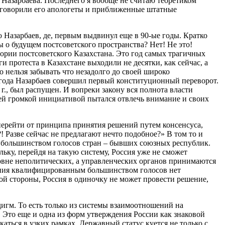
 Назарбаева. Последнего я вообще не считаю теоретиком
не говорили его апологеты и приближенные штатные
ю Назарбаев, де, первым выдвинул еще в 90-ые годы. Кратко
 о будущем постсоветского пространства? Нет! Не это!
тории постсоветского Казахстана. Это год самых трагичных
 протеста в Казахстане выходили не десятки, как сейчас, а
о нельзя забывать что незадолго до своей широко
93 года Назарбаев совершил первый конституционный переворот.
., был распущен. И вопреки закону вся полнота власти
воей громкой инициативой пытался отвлечь внимание и своих
– перейти от принципа принятия решений путем консенсуса,
 Разве сейчас не предлагают нечто подобное?» В том то и
ву большинством голосов стран – бывших союзных республик.
ьку, перейдя на такую систему, Россия уже не сможет
ровне неполитических, а управленческих органов принимаются
шения квалифицированным большинством голосов нет
ой стороны, Россия в одиночку не может провести решение,
игм. То есть только из системы взаимоотношений на
. Это еще и одна из форм утверждения России как знаковой
ться в узких рамках. Державный статус куется не только с