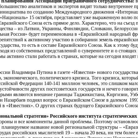
о планирования Ассоциации приграничного сотрудничества:
в
к большинство аналитиков и экспертов видят только внутреннее 
от инициатива по созданию Международного движения «Интерна
 «Националь» 15 октября, представляет уже выраженную волю по
Евразийского Союза есть прямое дело. Характерно, что на съез
бщества – из Латвии, Украины, Финляндии, Словакии, Белорусс
ная Россия» будет переименована в «Евразийский народный фро
репятствий к активному участию в собирании земель евразийских
сударства, то есть в составе Евразийского Союза. Как к этому б
исходя из собственных представлений о суверенитете и о стоящ
 мы активно стали работать в странах, которые на сегодня входя
оссии Владимира Путина в газете «Известия» нового государства
 экономического, политического кризиса. Того кризиса, который
сийской Федерации 140-141 миллион человек, это слишком мало
 устойчивости других постсоветских государств и нечего говори
торыми являются внешние границы Таджикистана, Киргизии, Узб
н Назарбаев поднял вопрос о Евразийском Союзе в далеком 199
 в «Известиях». О других странах будущего Евразийского Союз
ональной стратегии» Российского института стратегических
стороны и все компоненты данной проблемы. Поэтому остановлюс
и планируемое название новой региональной структуры – «Евраз
рудах российских мыслителей 19 – начала 20 века, ни тем более 