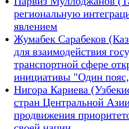
Парвиз Муллоджанов (Та
региональную интеграц
явлением
Жумабек Сарабеков (Каз
для взаимодействия гос
транспортной сфере отк
инициативы "Один пояс,
Нигора Кариева (Узбеки
стран Центральной Азии
продвижения приоритето
своей нации