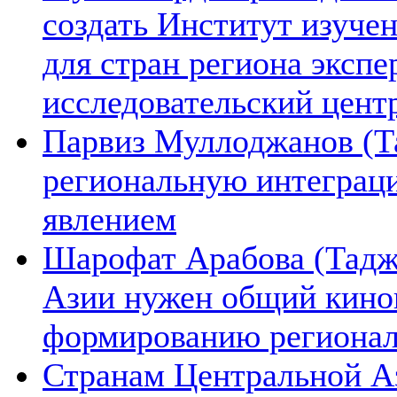
создать Институт изуче
для стран региона экспе
исследовательский цент
Парвиз Муллоджанов (Та
региональную интеграц
явлением
Шарофат Арабова (Тадж
Азии нужен общий киноп
формированию региона
Странам Центральной А