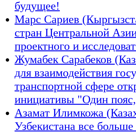
будущее!
Марс Сариев (Кыргызста
стран Центральной Ази
проектного и исследова
Жумабек Сарабеков (Каз
для взаимодействия гос
транспортной сфере отк
инициативы "Один пояс,
Азамат Илимкожа (Казах
Узбекистана все больше