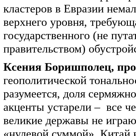
кластеров в Евразии немал
верхнего уровня, требующа
государственного (не пута
правительством) обустройс
Ксения Боришполец, п
геополитической тонально
разумеется, доля сермяжно
акценты устарели –
все ч
великие державы не играют
«нулевой суммой». Китай 