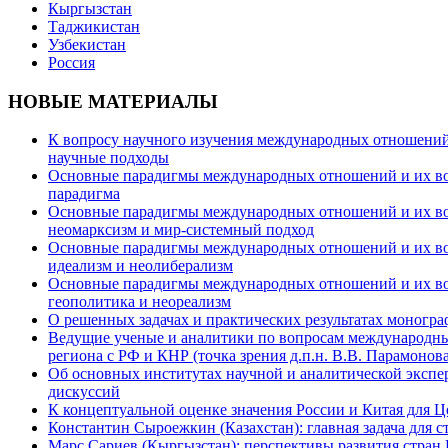
Кыргызстан
Таджикистан
Узбекистан
Россия
НОВЫЕ МАТЕРИАЛЫ
К вопросу научного изучения международных отношений в
научные подходы
Основные парадигмы международных отношений и их возм
парадигма
Основные парадигмы международных отношений и их возм
неомарксизм и мир-системный подход
Основные парадигмы международных отношений и их возм
идеализм и неолиберализм
Основные парадигмы международных отношений и их возмо
геополитика и неореализм
О решенных задачах и практических результатах моногра
Ведущие ученые и аналитики по вопросам международных
региона с РФ и КНР (точка зрения д.п.н. В.В. Парамонова
Об основных институтах научной и аналитической экспе
дискуссий
К концептуальной оценке значения России и Китая для 
Константин Сыроежкин (Казахстан): главная задача для 
Марс Сариев (Кыргызстан): перспективы развития стран