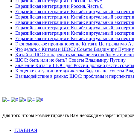
Евразийская интеграция и Россия. Часть 5.
Евразийская интеграция и Россия. Часть 6.
Евразийская интеграция и Китай: виртуальный экспертны
Евразийская интеграция и Китай: виртуальный экспертны
Евразийская интеграция и Китай: виртуальный экспертны
Евразийская интеграция и Китай: виртуальный экспертн
Евразийская интеграция и Китай: виртуальный экспертны
Евразийская интеграция и Китай: виртуальный экспертн
Экономическое проникновение Китая в Центральную Ази
Что делать с Китаем и ШОС? Советы Владимиру Путину
Китай и ШОС: как решать множащиеся проблемы и испо
ШОС: быть или не быть? Советы Владимиру Путину
Значение Китая и ШОС для России должно расти: совет
К оценке ситуации в таджикском Бадахшане: советы Вл
Взаимодействие в рамках ШОС: проблемы и перспектив
Для того чтобы комментировать Вам необходимо зарегистрирова
ГЛАВНАЯ