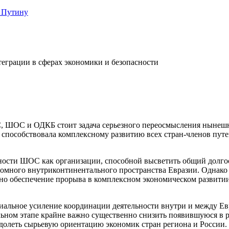
 Путину
грации в сферах экономики и безопасности
С, ШОС и ОДКБ стоит задача серьезного переосмысления нынеш
 способствовала комплексному развитию всех стран-членов пут
ности ШОС как организации, способной высветить общий долго
ромного внутриконтинентального пространства Евразии. Однако 
жно обеспечение прорыва в комплексном экономическом развит
пиальное усиление координации деятельности внутри и между 
альном этапе крайне важно существенно снизить появившуюся в
долеть сырьевую ориентацию экономик стран региона и России.