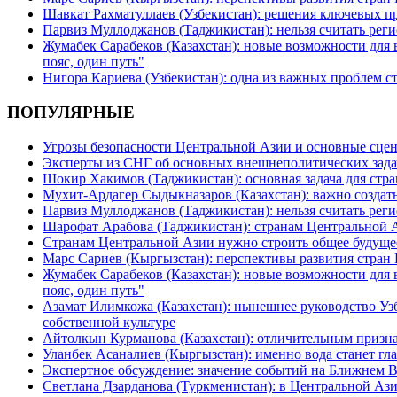
Шавкат Рахматуллаев (Узбекистан): решения ключевых п
Парвиз Муллоджанов (Таджикистан): нельзя считать ре
Жумабек Сарабеков (Казахстан): новые возможности для
пояс, один путь"
Нигора Кариева (Узбекистан): одна из важных проблем с
ПОПУЛЯРНЫЕ
Угрозы безопасности Центральной Азии и основные сцен
Эксперты из СНГ об основных внешнеполитических зада
Шокир Хакимов (Таджикистан): основная задача для стра
Мухит-Ардагер Сыдыкназаров (Казахстан): важно создать
Парвиз Муллоджанов (Таджикистан): нельзя считать ре
Шарофат Арабова (Таджикистан): странам Центральной 
Странам Центральной Азии нужно строить общее будуще
Марс Сариев (Кыргызстан): перспективы развития стран
Жумабек Сарабеков (Казахстан): новые возможности для
пояс, один путь"
Азамат Илимкожа (Казахстан): нынешнее руководство Узб
собственной культуре
Айтолкын Курманова (Казахстан): отличительным признак
Уланбек Асаналиев (Кыргызстан): именно вода станет г
Экспертное обсуждение: значение событий на Ближнем 
Светлана Дзарданова (Туркменистан): в Центральной Ази