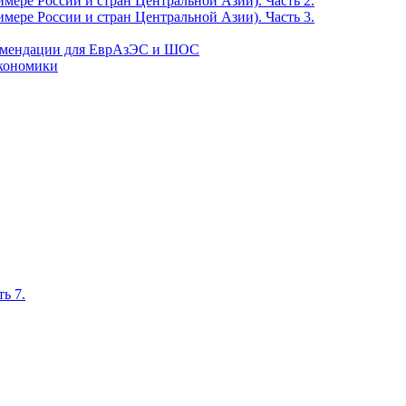
мере России и стран Центральной Азии). Часть 2.
мере России и стран Центральной Азии). Часть 3.
екомендации для ЕврАзЭС и ШОС
экономики
ь 7.