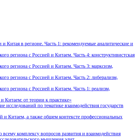
и Китая в регионе. Часть 1: рекомендуемые аналитические и
о региона с Россией и Китаем. Часть 4: конструктивистская
о региона с Россией и Китаем. Часть 3: марксизм,
о региона с Россией и Китаем. Часть 2: либерализм,
о региона с Россией и Китаем. Часть 1: реализм,
и Китаем: от теории к практике»
ие исследований по тематике взаимодействия государств
й и Китаем, а также общем контексте профессиональных
о всему комплексу вопросов развития и взаимодействия
исследовательского мышления элит