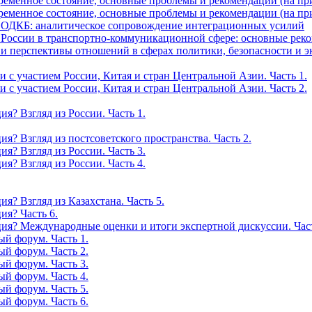
ременное состояние, основные проблемы и рекомендации (на при
ременное состояние, основные проблемы и рекомендации (на при
и ОДКБ: аналитическое сопровождение интеграционных усилий
и России в транспортно-коммуникационной сфере: основные р
е и перспективы отношений в сферах политики, безопасности и 
 с участием России, Китая и стран Центральной Азии. Часть 1.
 с участием России, Китая и стран Центральной Азии. Часть 2.
я? Взгляд из России. Часть 1.
я? Взгляд из постсоветского пространства. Часть 2.
я? Взгляд из России. Часть 3.
я? Взгляд из России. Часть 4.
я? Взгляд из Казахстана. Часть 5.
ия? Часть 6.
ия? Международные оценки и итоги экспертной дискуссии. Част
й форум. Часть 1.
й форум. Часть 2.
й форум. Часть 3.
й форум. Часть 4.
й форум. Часть 5.
й форум. Часть 6.