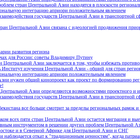
роблем стран Центральной Азии находятся в плоскости региона
гиональную интеграцию априори положительным явлением
 взаимодействия государств Центральной Азии в транспортной 
тран Центральной Азии связана с идеологией продвижения прио
арии развития региона
чах для России: советы Владимиру Путину
н Центральной Азии заключается в том, чтобы избежать против
 Институт изучения Центральной Азии - общий для стран регио
гиональную интеграцию априори положительным явлением
Азии нужен общий кинопроект как проект по формированию ре
е!
 Центральной Азии определяются возможностями проектного и 
 взаимодействия государств Центральной Азии в транспортной 
екистана все больше смотрит за пределы региональных рамок и
ом всех пяти стран Центральной Азии остается миграция и вые
лавным инструментом в решении других проблем Центральной А
Востоке и в Северной Африке для Центральной Азии и СНГ
и наблюдается откат к "традиционным ценностям", когда патри