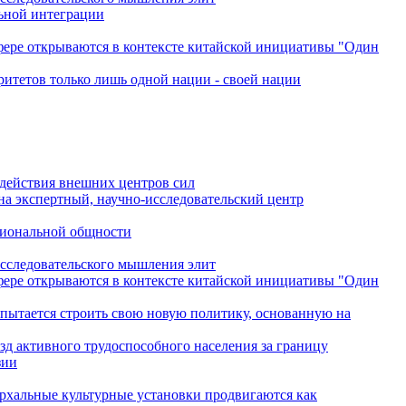
льной интеграции
сфере открываются в контексте китайской инициативы "Один
ритетов только лишь одной нации - своей нации
одействия внешних центров сил
на экспертный, научно-исследовательский центр
гиональной общности
исследовательского мышления элит
сфере открываются в контексте китайской инициативы "Один
 пытается строить свою новую политику, основанную на
зд активного трудоспособного населения за границу
зии
архальные культурные установки продвигаются как