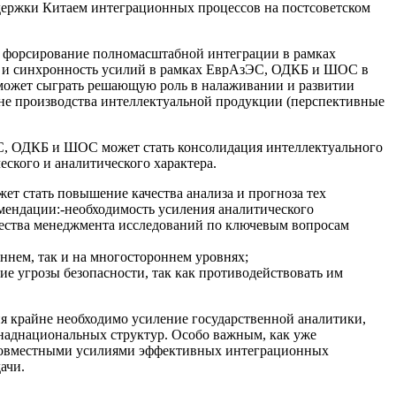
держки Китаем интеграционных процессов на постсоветском
о форсирование полномасштабной интеграции в рамках
ть и синхронность усилий в рамках ЕврАзЭС, ОДКБ и ШОС в
 может сыграть решающую роль в налаживании и развитии
не производства интеллектуальной продукции (перспективные
зЭС, ОДКБ и ШОС может стать консолидация интеллектуального
ского и аналитического характера.
т стать повышение качества анализа и прогноза тех
омендации:-необходимость усиления аналитического
чества менеджмента исследований по ключевым вопросам
ннем, так и на многостороннем уровнях;
е угрозы безопасности, так как противодействовать им
я крайне необходимо усиление государственной аналитики,
наднациональных структур. Особо важным, как уже
а совместными усилиями эффективных интеграционных
ачи.