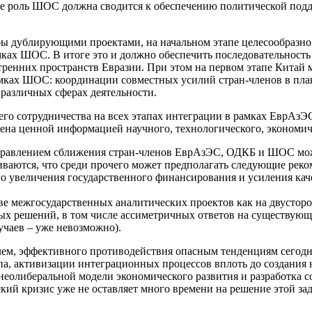
пе роль ШОС должна сводится к обеспечению политической под
ы дублирующими проектами, на начальном этапе целесообразн
мках ШОС. В итоге это и должно обеспечить последовательнос
ренних пространств Евразии. При этом на первом этапе Китай
амках ШОС: координации совместных усилий стран-членов в пла
в различных сферах деятельности.
него сотрудничества на всех этапах интеграции в рамках ЕврА
а ценной информацией научного, технологического, экономиче
аправлением сближения стран-членов ЕврАзЭС, ОДКБ и ШОС може
виваются, что среди прочего может предполагать следующие рек
го увеличения государственного финансирования и усиления ка
ве межгосударственных аналитических проектов как на двусторо
х решений, в том числе ассиметричных ответов на существующи
учаев – уже невозможно).
блем, эффективного противодействия опасным тенденциям сегодн
а, активизации интеграционных процессов вплоть до создания 
 неолиберальной модели экономического развития и разработк
кий кризис уже не оставляет много времени на решение этой зад