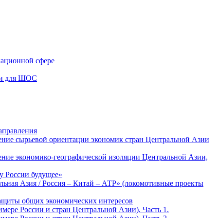
кационной сфере
чи для ШОС
аправления
ение сырьевой ориентации экономик стран Центральной Азии
ение экономико-географической изоляции Центральной Азии,
у России будущее»
льная Азия / Россия – Китай – АТР» (локомотивные проекты
защиты общих экономических интересов
мере России и стран Центральной Азии). Часть 1.