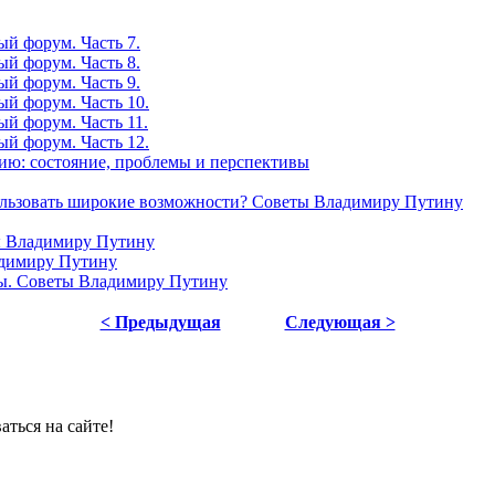
й форум. Часть 7.
й форум. Часть 8.
й форум. Часть 9.
ый форум. Часть 10.
й форум. Часть 11.
ый форум. Часть 12.
ю: состояние, проблемы и перспективы
льзовать широкие возможности? Советы Владимиру Путину
ы Владимиру Путину
адимиру Путину
ы. Советы Владимиру Путину
< Предыдущая
Следующая >
ться на сайте!