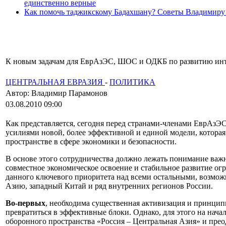
единственно верные
Как помочь таджикскому Бадахшану? Советы Владимиру
К новым задачам для ЕврАзЭС, ШОС и ОДКБ по развитию инте
ЦЕНТРАЛЬНАЯ ЕВРАЗИЯ
-
ПОЛИТИКА
Автор: Владимир Парамонов
03.08.2010 09:00
Как представляется, сегодня перед странами-членами ЕврАзЭ
усилиями новой, более эффективной и единой модели, которая
пространстве в сфере экономики и безопасности.
В основе этого сотрудничества должно лежать понимание важ
совместное экономическое освоение и стабильное развитие ог
данного ключевого приоритета над всеми остальными, возмо
Азию, западный Китай и ряд внутренних регионов России.
Во-первых
, необходима существенная активизация и принци
превратиться в эффективные блоки. Однако, для этого на нач
оборонного пространства «Россия – Центральная Азия» и прео