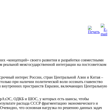
них «концепций» своего развития и разработки совместными
ем реальной межгосударственной интеграции на постсоветском
срочный интерес России, стран Центральной Азии и Китая –
только при наличии политической воли осознать главенство
ии внутренних пространств Евразии, включающих Центральную
ЕврАзЭС, ОДКБ и ШОС, у которых есть шансы, чтобы
 результате распада СССР фрагментацию экономического и
 Очевидно, что основная нагрузка по решению данных задач