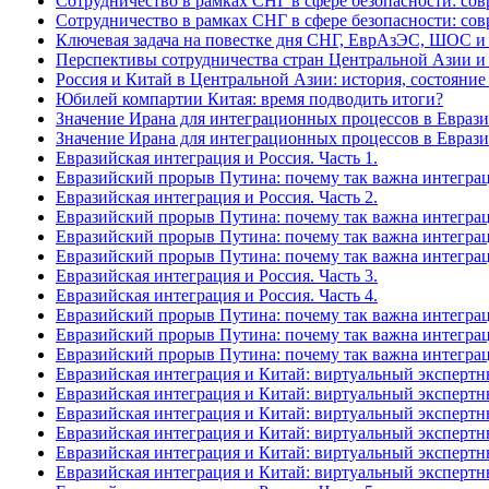
Сотрудничество в рамках СНГ в сфере безопасности: сов
Сотрудничество в рамках СНГ в сфере безопасности: сов
Ключевая задача на повестке дня СНГ, ЕврАзЭС, ШОС 
Перспективы сотрудничества стран Центральной Азии 
Россия и Китай в Центральной Азии: история, состояни
Юбилей компартии Китая: время подводить итоги?
Значение Ирана для интеграционных процессов в Евразии
Значение Ирана для интеграционных процессов в Евразии
Евразийская интеграция и Россия. Часть 1.
Евразийский прорыв Путина: почему так важна интеграци
Евразийская интеграция и Россия. Часть 2.
Евразийский прорыв Путина: почему так важна интеграци
Евразийский прорыв Путина: почему так важна интеграци
Евразийский прорыв Путина: почему так важна интеграци
Евразийская интеграция и Россия. Часть 3.
Евразийская интеграция и Россия. Часть 4.
Евразийский прорыв Путина: почему так важна интеграци
Евразийский прорыв Путина: почему так важна интеграц
Евразийский прорыв Путина: почему так важна интеграц
Евразийская интеграция и Китай: виртуальный экспертны
Евразийская интеграция и Китай: виртуальный экспертны
Евразийская интеграция и Китай: виртуальный экспертны
Евразийская интеграция и Китай: виртуальный экспертны
Евразийская интеграция и Китай: виртуальный экспертны
Евразийская интеграция и Китай: виртуальный экспертны