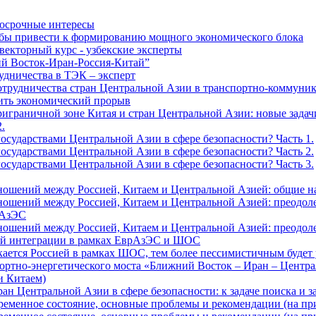
осрочные интересы
бы привести к формированию мощного экономического блока
екторный курс - узбекские эксперты
ий Восток-Иран-Россия-Китай”
дничества в ТЭК – эксперт
трудничества стран Центральной Азии в транспортно-коммуни
ить экономический прорыв
риграничной зоне Китая и стран Центральной Азии: новые зада
.
осударствами Центральной Азии в сфере безопасности? Часть 1.
осударствами Центральной Азии в сфере безопасности? Часть 2.
осударствами Центральной Азии в сфере безопасности? Часть 3.
ношений между Россией, Китаем и Центральной Азией: общие н
ошений между Россией, Китаем и Центральной Азией: преодол
рАзЭС
ошений между Россией, Китаем и Центральной Азией: преодол
ной интеграции в рамках ЕврАзЭС и ШОС
ается Россией в рамках ШОС, тем более пессимистичным будет 
ортно-энергетического моста «Ближний Восток – Иран – Центра
и Китаем)
н Центральной Азии в сфере безопасности: к задаче поиска и 
ременное состояние, основные проблемы и рекомендации (на при