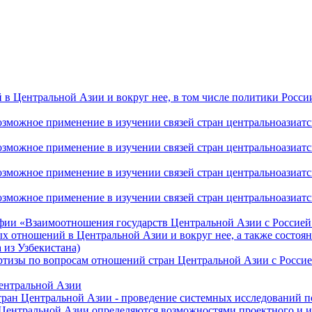
 Центральной Азии и вокруг нее, в том числе политики России 
ожное применение в изучении связей стран центральноазиатског
ожное применение в изучении связей стран центральноазиатског
ожное применение в изучении связей стран центральноазиатског
жное применение в изучении связей стран центральноазиатског
фии «Взаимоотношения государств Центральной Азии с Россией 
 отношений в Центральной Азии и вокруг нее, а также состоян
 из Узбекистана)
ртизы по вопросам отношений стран Центральной Азии с Россие
Центральной Азии
стран Центральной Азии - проведение системных исследований п
 Центральной Азии определяются возможностями проектного и 