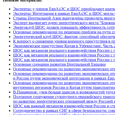
Похожие материалы:
Эксперты: у членов ЕврАзЭС и ШОС преобладают кратк
Эксперты: Интеграция в рамках ЕврАзЭС и ШОС могла 
Страны Центральной Азии вынуждены проводить многов
Эксперт выдвигает идею энергетического моста “Ближн
Энергоклуб ШОС должен повышать эффективность сотру
Основные рекомендации по решению проблем на пути со
Энергетический клуб ШОС: фантом, способный обеспеч
К вопросу о снижении уровня военного присутствия в п
Экономическое присутствие Китая в Узбекистане. Часть 2
ШОС как механизм реального взаимодействия России с г
ШОС как механизм реального взаимодействия России с г
ШОС как механизм реального взаимодействия России с г
Основные сценарии развития Центральной Евразии
Основные рекомендации по развитию экономических от
Основные рекомендации по развитию экономических отн
и России путем экономической интеграции в рамках Ев
Основные рекомендации по развитию экономических отн
внутренних регионов России и Китая путем транспорт
В.Парамонов: «чем больше шансов и возможностей упуск
Поэтапное сооружение сухопутного евразийского трансп
по развитию энергетических отношений между Россией 
ШОС как важный механизм взаимодействия России и стра
Сотрудничество в рамках СНГ в сфере безопасности: сов