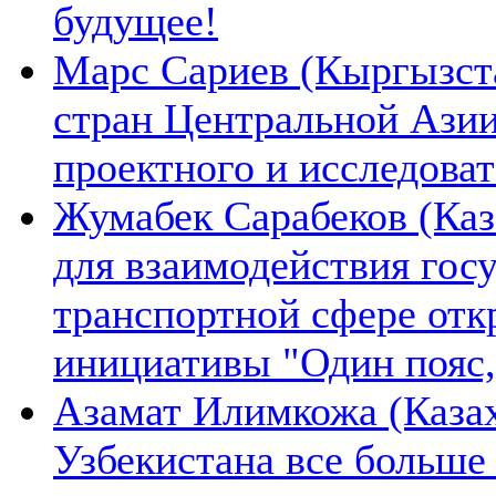
будущее!
Марс Сариев (Кыргызста
стран Центральной Ази
проектного и исследова
Жумабек Сарабеков (Каз
для взаимодействия гос
транспортной сфере отк
инициативы "Один пояс,
Азамат Илимкожа (Казах
Узбекистана все больше