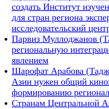
создать Институт изуче
для стран региона экспе
исследовательский цент
Парвиз Муллоджанов (Та
региональную интеграц
явлением
Шарофат Арабова (Тадж
Азии нужен общий киноп
формированию региона
Странам Центральной А