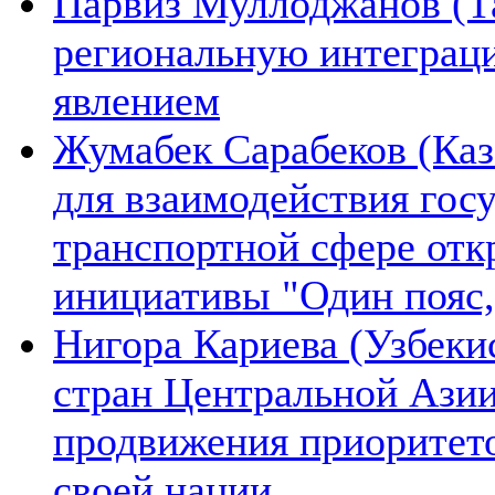
Парвиз Муллоджанов (Та
региональную интеграц
явлением
Жумабек Сарабеков (Каз
для взаимодействия гос
транспортной сфере отк
инициативы "Один пояс,
Нигора Кариева (Узбеки
стран Центральной Азии
продвижения приоритето
своей нации