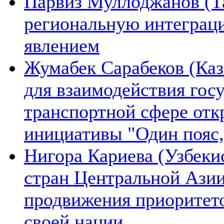
Парвиз Муллоджанов (Та
региональную интеграц
явлением
Жумабек Сарабеков (Каз
для взаимодействия гос
транспортной сфере отк
инициативы "Один пояс,
Нигора Кариева (Узбеки
стран Центральной Азии
продвижения приоритето
своей нации