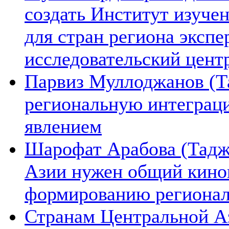
создать Институт изуче
для стран региона экспе
исследовательский цент
Парвиз Муллоджанов (Та
региональную интеграц
явлением
Шарофат Арабова (Тадж
Азии нужен общий киноп
формированию региона
Странам Центральной А