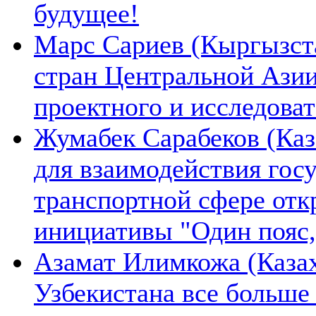
будущее!
Марс Сариев (Кыргызста
стран Центральной Ази
проектного и исследова
Жумабек Сарабеков (Каз
для взаимодействия гос
транспортной сфере отк
инициативы "Один пояс,
Азамат Илимкожа (Казах
Узбекистана все больше