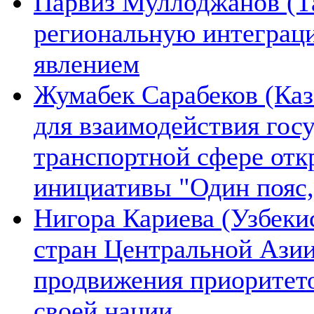
Парвиз Муллоджанов (Та
региональную интеграц
явлением
Жумабек Сарабеков (Каз
для взаимодействия гос
транспортной сфере отк
инициативы "Один пояс,
Нигора Кариева (Узбеки
стран Центральной Азии
продвижения приоритето
своей нации