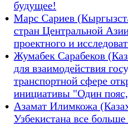
будущее!
Марс Сариев (Кыргызста
стран Центральной Ази
проектного и исследова
Жумабек Сарабеков (Каз
для взаимодействия гос
транспортной сфере отк
инициативы "Один пояс,
Азамат Илимкожа (Казах
Узбекистана все больше