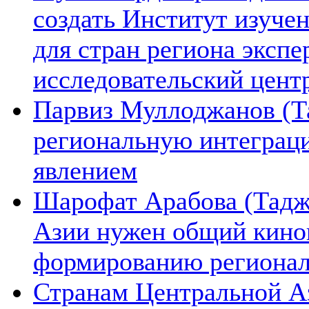
создать Институт изуче
для стран региона экспе
исследовательский цент
Парвиз Муллоджанов (Та
региональную интеграц
явлением
Шарофат Арабова (Тадж
Азии нужен общий киноп
формированию региона
Странам Центральной А