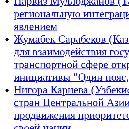
Парвиз Муллоджанов (Та
региональную интеграц
явлением
Жумабек Сарабеков (Каз
для взаимодействия гос
транспортной сфере отк
инициативы "Один пояс,
Нигора Кариева (Узбеки
стран Центральной Азии
продвижения приоритето
своей нации