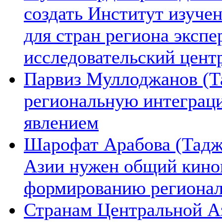
создать Институт изуче
для стран региона экспе
исследовательский цент
Парвиз Муллоджанов (Та
региональную интеграц
явлением
Шарофат Арабова (Тадж
Азии нужен общий киноп
формированию региона
Странам Центральной А