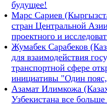
будущее!
Марс Сариев (Кыргызста
стран Центральной Ази
проектного и исследова
Жумабек Сарабеков (Каз
для взаимодействия гос
транспортной сфере отк
инициативы "Один пояс,
Азамат Илимкожа (Казах
Узбекистана все больше