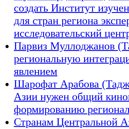
создать Институт изуче
для стран региона экспе
исследовательский цент
Парвиз Муллоджанов (Та
региональную интеграц
явлением
Шарофат Арабова (Тадж
Азии нужен общий киноп
формированию региона
Странам Центральной А