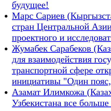
будущее!
Марс Сариев (Кыргызста
стран Центральной Ази
проектного и исследова
Жумабек Сарабеков (Каз
для взаимодействия гос
транспортной сфере отк
инициативы "Один пояс,
Азамат Илимкожа (Казах
Узбекистана все больше