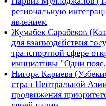
Парвиз Муллоджанов (Та
региональную интеграц
явлением
Жумабек Сарабеков (Каз
для взаимодействия гос
транспортной сфере отк
инициативы "Один пояс,
Нигора Кариева (Узбеки
стран Центральной Азии
продвижения приоритето
своей нации