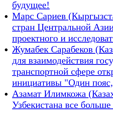
будущее!
Марс Сариев (Кыргызста
стран Центральной Ази
проектного и исследова
Жумабек Сарабеков (Каз
для взаимодействия гос
транспортной сфере отк
инициативы "Один пояс,
Азамат Илимкожа (Казах
Узбекистана все больше