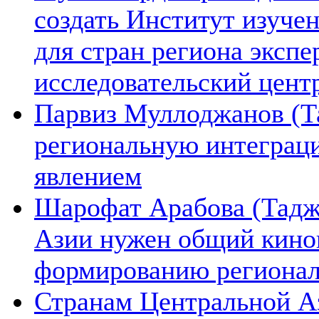
создать Институт изуче
для стран региона экспе
исследовательский цент
Парвиз Муллоджанов (Та
региональную интеграц
явлением
Шарофат Арабова (Тадж
Азии нужен общий киноп
формированию региона
Странам Центральной А