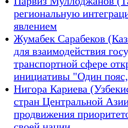
Парвиз Муллоджанов (Та
региональную интеграц
явлением
Жумабек Сарабеков (Каз
для взаимодействия гос
транспортной сфере отк
инициативы "Один пояс,
Нигора Кариева (Узбеки
стран Центральной Азии
продвижения приоритето
своей нации