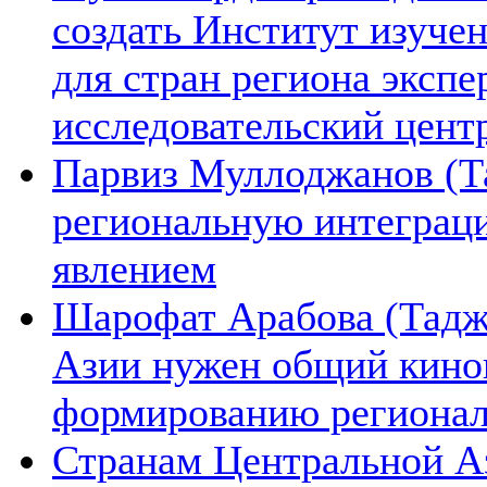
создать Институт изуче
для стран региона экспе
исследовательский цент
Парвиз Муллоджанов (Та
региональную интеграц
явлением
Шарофат Арабова (Тадж
Азии нужен общий киноп
формированию региона
Странам Центральной А