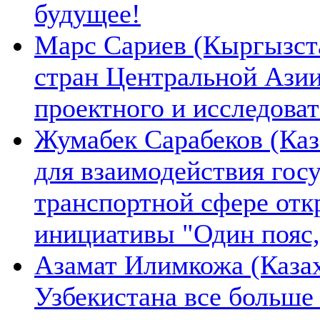
будущее!
Марс Сариев (Кыргызста
стран Центральной Ази
проектного и исследова
Жумабек Сарабеков (Каз
для взаимодействия гос
транспортной сфере отк
инициативы "Один пояс,
Азамат Илимкожа (Казах
Узбекистана все больше