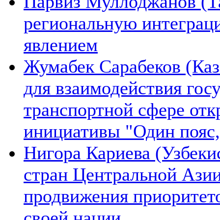
Парвиз Муллоджанов (Та
региональную интеграц
явлением
Жумабек Сарабеков (Каз
для взаимодействия гос
транспортной сфере отк
инициативы "Один пояс,
Нигора Кариева (Узбеки
стран Центральной Азии
продвижения приоритето
своей нации