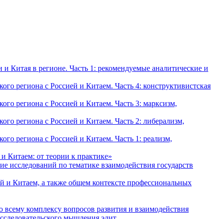
и Китая в регионе. Часть 1: рекомендуемые аналитические и
о региона с Россией и Китаем. Часть 4: конструктивистская
о региона с Россией и Китаем. Часть 3: марксизм,
о региона с Россией и Китаем. Часть 2: либерализм,
о региона с Россией и Китаем. Часть 1: реализм,
и Китаем: от теории к практике»
ие исследований по тематике взаимодействия государств
й и Китаем, а также общем контексте профессиональных
о всему комплексу вопросов развития и взаимодействия
исследовательского мышления элит