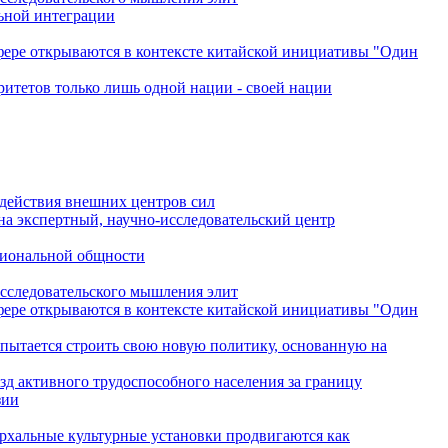
льной интеграции
сфере открываются в контексте китайской инициативы "Один
ритетов только лишь одной нации - своей нации
одействия внешних центров сил
на экспертный, научно-исследовательский центр
гиональной общности
исследовательского мышления элит
сфере открываются в контексте китайской инициативы "Один
 пытается строить свою новую политику, основанную на
зд активного трудоспособного населения за границу
зии
архальные культурные установки продвигаются как