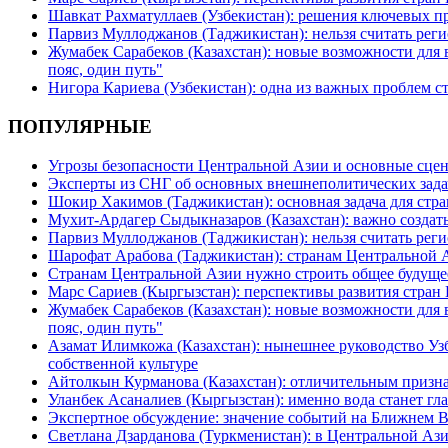
Шавкат Рахматуллаев (Узбекистан): решения ключевых п
Парвиз Муллоджанов (Таджикистан): нельзя считать ре
Жумабек Сарабеков (Казахстан): новые возможности для
пояс, один путь"
Нигора Кариева (Узбекистан): одна из важных проблем с
ПОПУЛЯРНЫЕ
Угрозы безопасности Центральной Азии и основные сцен
Эксперты из СНГ об основных внешнеполитических зада
Шокир Хакимов (Таджикистан): основная задача для стра
Мухит-Ардагер Сыдыкназаров (Казахстан): важно создать
Парвиз Муллоджанов (Таджикистан): нельзя считать ре
Шарофат Арабова (Таджикистан): странам Центральной 
Странам Центральной Азии нужно строить общее будуще
Марс Сариев (Кыргызстан): перспективы развития стран
Жумабек Сарабеков (Казахстан): новые возможности для
пояс, один путь"
Азамат Илимкожа (Казахстан): нынешнее руководство Узб
собственной культуре
Айтолкын Курманова (Казахстан): отличительным признак
Уланбек Асаналиев (Кыргызстан): именно вода станет г
Экспертное обсуждение: значение событий на Ближнем 
Светлана Дзарданова (Туркменистан): в Центральной Ази