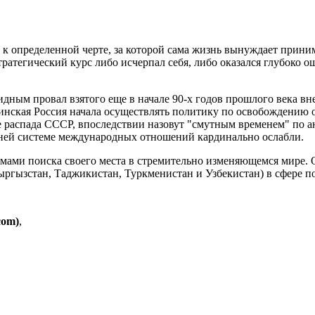
к определенной черте, за которой сама жизнь вынуждает прини
тратегический курс либо исчерпал себя, либо оказался глубоко
идным провал взятого еще в начале 90-х годов прошлого века 
цинская Россия начала осуществлять политику по освобождению о
 распада СССР, впоследствии назовут "смутным временем" по ан
шней системе международных отношений кардинально ослабли.
мами поиска своего места в стремительно изменяющемся мире. О
ргызстан, Таджикистан, Туркменистан и Узбекистан) в сфере по
com)
,