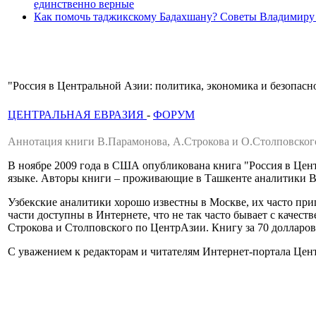
единственно верные
Как помочь таджикскому Бадахшану? Советы Владимиру
"Россия в Центральной Азии: политика, экономика и безопасн
ЦЕНТРАЛЬНАЯ ЕВРАЗИЯ
-
ФОРУМ
Аннотация книги В.Парамонова, А.Строкова и О.Столповского
В ноябре 2009 года в США опубликована книга "Россия в Централ
языке. Авторы книги – проживающие в Ташкенте аналитики В
Узбекские аналитики хорошо известны в Москве, их часто пр
части доступны в Интернете, что не так часто бывает с кач
Строкова и Столповского по ЦентрАзии. Книгу за 70 долларов
С уважением к редакторам и читателям Интернет-портала Цен