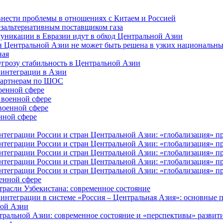
внести проблемы в отношениях с Китаем и Россией
езальтернативным поставщиком газа
муникации в Евразии идут в обход Центральной Азии
н Центральной Азии не может быть решена в узких национальны
ная
угрозу стабильность в Центральной Азии
 интеграции в Азии
-партнерам по ШОС
оенной сфере
 военной сфере
военной сфере
нной сфере
еграции России и стран Центральной Азии: «глобализация» про
еграции России и стран Центральной Азии: «глобализация» про
еграции России и стран Центральной Азии: «глобализация» про
еграции России и стран Центральной Азии: «глобализация» про
еграции России и стран Центральной Азии: «глобализация» про
оенной сфере
трасли Узбекистана: современное состояние
интеграции в системе «Россия – Центральная Азия»: основные
ной Азии
тральной Азии: современное состояние и «перспективы» развит