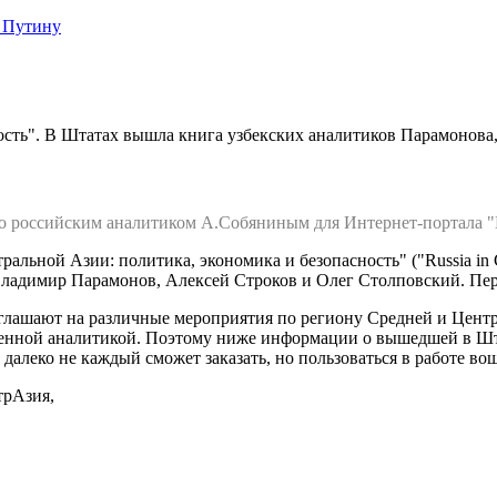
 Путину
ость". В Штатах вышла книга узбекских аналитиков Парамонова
 российским аналитиком А.Собяниным для Интернет-портала "Це
ьной Азии: политика, экономика и безопасность" ("Russia in Cent
ладимир Парамонов, Алексей Строков и Олег Столповский. Пер
иглашают на различные мероприятия по региону Средней и Центр
ественной аналитикой. Поэтому ниже информации о вышедшей в Ш
 далеко не каждый сможет заказать, но пользоваться в работе в
трАзия,