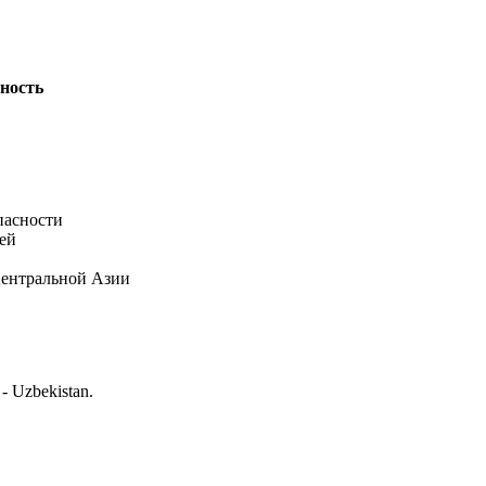
сность
пасности
ей
Центральной Азии
 - Uzbekistan.