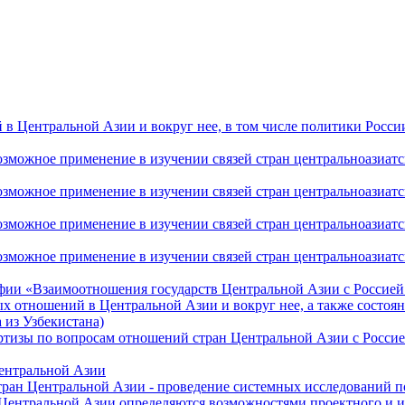
 Центральной Азии и вокруг нее, в том числе политики России 
ожное применение в изучении связей стран центральноазиатског
ожное применение в изучении связей стран центральноазиатског
ожное применение в изучении связей стран центральноазиатског
жное применение в изучении связей стран центральноазиатског
фии «Взаимоотношения государств Центральной Азии с Россией 
 отношений в Центральной Азии и вокруг нее, а также состоян
 из Узбекистана)
ртизы по вопросам отношений стран Центральной Азии с Россие
Центральной Азии
стран Центральной Азии - проведение системных исследований п
 Центральной Азии определяются возможностями проектного и 