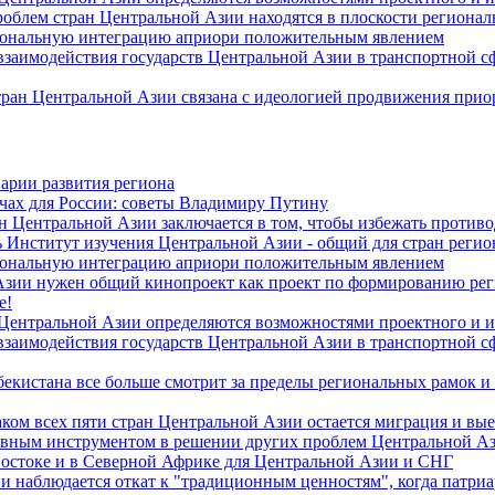
роблем стран Центральной Азии находятся в плоскости региона
гиональную интеграцию априори положительным явлением
 взаимодействия государств Центральной Азии в транспортной 
тран Центральной Азии связана с идеологией продвижения прио
арии развития региона
чах для России: советы Владимиру Путину
н Центральной Азии заключается в том, чтобы избежать против
 Институт изучения Центральной Азии - общий для стран регио
гиональную интеграцию априори положительным явлением
Азии нужен общий кинопроект как проект по формированию ре
е!
 Центральной Азии определяются возможностями проектного и 
 взаимодействия государств Центральной Азии в транспортной 
екистана все больше смотрит за пределы региональных рамок и
ом всех пяти стран Центральной Азии остается миграция и вые
лавным инструментом в решении других проблем Центральной А
Востоке и в Северной Африке для Центральной Азии и СНГ
и наблюдается откат к "традиционным ценностям", когда патри