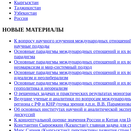
Кыргызстан
Таджикистан
Узбекистан
Россия
НОВЫЕ МАТЕРИАЛЫ
К вопросу научного изучения международных отношений в
научные подходы
Основные парадигмы международных отношений и их возм
парадигма
Основные парадигмы международных отношений и их возм
неомарксизм и мир-системный подход
Основные парадигмы международных отношений и их возм
идеализм и неолиберализм
Основные парадигмы международных отношений и их возмо
геополитика и неореализм
О решенных задачах и практических результатах моногра
Ведущие ученые и аналитики по вопросам международных
региона с РФ и КНР (точка зрения д.п.н. В.В. Парамонова
Об основных институтах научной и аналитической экспе
дискуссий
К концептуальной оценке значения России и Китая для 
Константин Сыроежкин (Казахстан): главная задача для 
Марс Сариев (Кыргызстан): перспективы развития стран