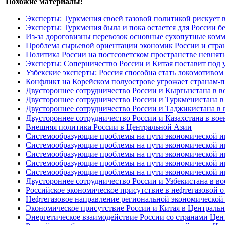
Похожие материалы:
Эксперты: Туркмения своей газовой политикой рискует 
Эксперты: Туркмения была и пока остается для России б
Из-за дороговизны перевозок основные сухопутные ком
Проблема сырьевой ориентации экономик России и стра
Политика России на постсоветском пространстве невнят
Эксперты: Соперничество России и Китая поставит под 
Узбекские эксперты: Россия способна стать локомотивом
Конфликт на Корейском полуострове угрожает странам
Двустороннее сотрудничество России и Кыргызстана в в
Двустороннее сотрудничество России и Туркменистана в
Двустороннее сотрудничество России и Таджикистана в 
Двустороннее сотрудничество России и Казахстана в вое
Внешняя политика России в Центральной Азии
Системообразующие проблемы на пути экономической инт
Системообразующие проблемы на пути экономической инт
Системообразующие проблемы на пути экономической инт
Системообразующие проблемы на пути экономической инт
Системообразующие проблемы на пути экономической инт
Двустороннее сотрудничество России и Узбекистана в в
Российское экономическое присутствие в нефтегазовой о
Нефтегазовое направление региональной экономической 
Экономическое присутствие России и Китая в Централь
Энергетическое взаимодействие России со странами Цен