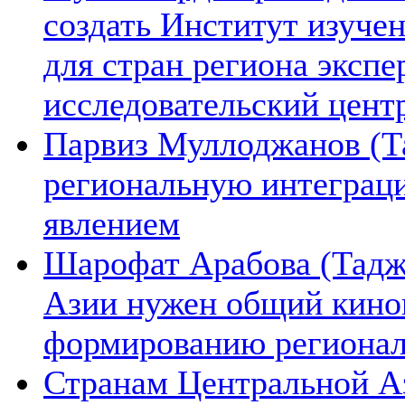
создать Институт изуче
для стран региона экспе
исследовательский цент
Парвиз Муллоджанов (Та
региональную интеграц
явлением
Шарофат Арабова (Тадж
Азии нужен общий киноп
формированию региона
Странам Центральной А