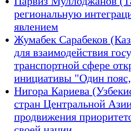
Парвиз Муллоджанов (Та
региональную интеграц
явлением
Жумабек Сарабеков (Каз
для взаимодействия гос
транспортной сфере отк
инициативы "Один пояс,
Нигора Кариева (Узбеки
стран Центральной Азии
продвижения приоритето
своей нации