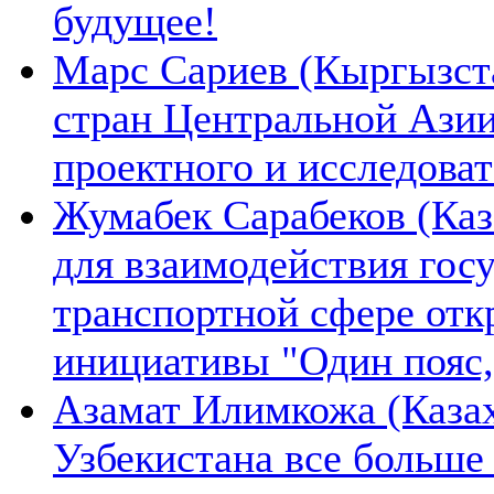
будущее!
Марс Сариев (Кыргызста
стран Центральной Ази
проектного и исследова
Жумабек Сарабеков (Каз
для взаимодействия гос
транспортной сфере отк
инициативы "Один пояс,
Азамат Илимкожа (Казах
Узбекистана все больше