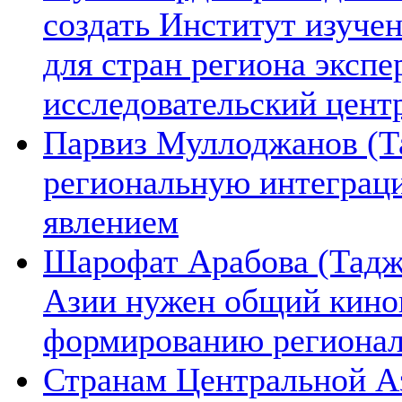
создать Институт изуче
для стран региона экспе
исследовательский цент
Парвиз Муллоджанов (Та
региональную интеграц
явлением
Шарофат Арабова (Тадж
Азии нужен общий киноп
формированию региона
Странам Центральной А