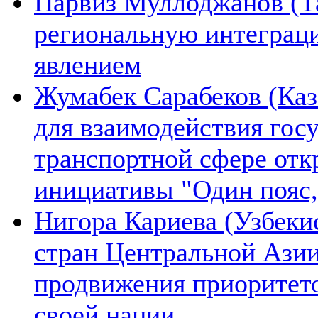
Парвиз Муллоджанов (Та
региональную интеграц
явлением
Жумабек Сарабеков (Каз
для взаимодействия гос
транспортной сфере отк
инициативы "Один пояс,
Нигора Кариева (Узбеки
стран Центральной Азии
продвижения приоритето
своей нации