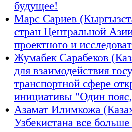
будущее!
Марс Сариев (Кыргызста
стран Центральной Ази
проектного и исследова
Жумабек Сарабеков (Каз
для взаимодействия гос
транспортной сфере отк
инициативы "Один пояс,
Азамат Илимкожа (Казах
Узбекистана все больше