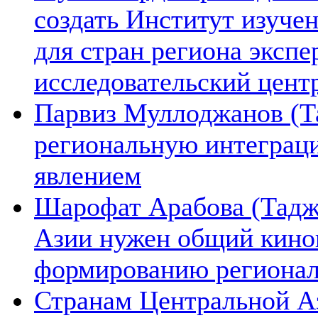
создать Институт изуче
для стран региона экспе
исследовательский цент
Парвиз Муллоджанов (Та
региональную интеграц
явлением
Шарофат Арабова (Тадж
Азии нужен общий киноп
формированию региона
Странам Центральной А