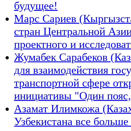
будущее!
Марс Сариев (Кыргызста
стран Центральной Ази
проектного и исследова
Жумабек Сарабеков (Каз
для взаимодействия гос
транспортной сфере отк
инициативы "Один пояс,
Азамат Илимкожа (Казах
Узбекистана все больше