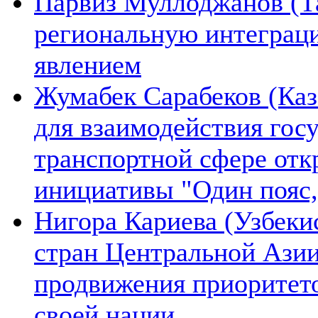
Парвиз Муллоджанов (Та
региональную интеграц
явлением
Жумабек Сарабеков (Каз
для взаимодействия гос
транспортной сфере отк
инициативы "Один пояс,
Нигора Кариева (Узбеки
стран Центральной Азии
продвижения приоритето
своей нации