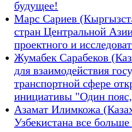
будущее!
Марс Сариев (Кыргызста
стран Центральной Ази
проектного и исследова
Жумабек Сарабеков (Каз
для взаимодействия гос
транспортной сфере отк
инициативы "Один пояс,
Азамат Илимкожа (Казах
Узбекистана все больше