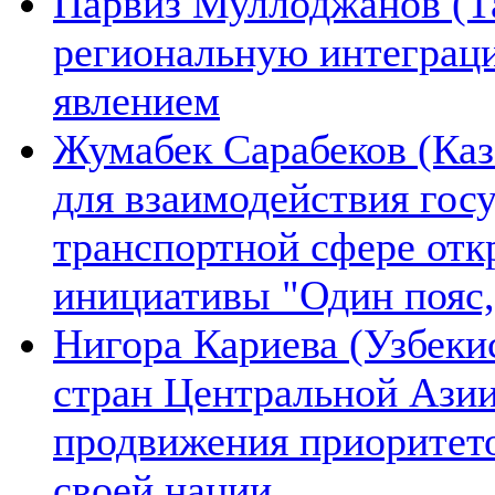
Парвиз Муллоджанов (Та
региональную интеграц
явлением
Жумабек Сарабеков (Каз
для взаимодействия гос
транспортной сфере отк
инициативы "Один пояс,
Нигора Кариева (Узбеки
стран Центральной Азии
продвижения приоритето
своей нации