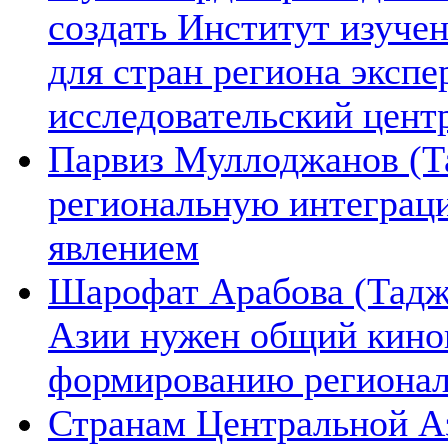
создать Институт изуче
для стран региона экспе
исследовательский цент
Парвиз Муллоджанов (Та
региональную интеграц
явлением
Шарофат Арабова (Тадж
Азии нужен общий киноп
формированию региона
Странам Центральной А