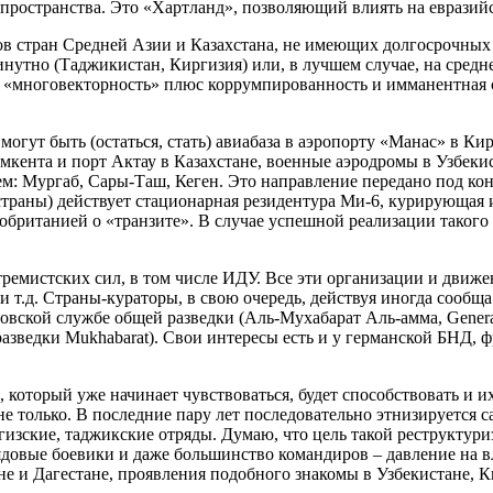
о пространства. Это «Хартланд», позволяющий влиять на еврази
 стран Средней Азии и Казахстана, не имеющих долгосрочных 
утно (Таджикистан, Киргизия) или, в лучшем случае, на средне
 «многовекторность» плюс коррумпированность и имманентная 
огут быть (остаться, стать) авиабаза в аэропорту «Манас» в Ки
нта и порт Актау в Казахстане, военные аэродромы в Узбекис
аем: Мургаб, Сары-Таш, Кеген. Это направление передано под 
к страны) действует стационарная резидентура Ми-6, курирующа
британией о «транзите». В случае успешной реализации такого 
ремистских сил, в том числе ИДУ. Все эти организации и движе
и т.д. Страны-кураторы, в свою очередь, действуя иногда сооб
вской службе общей разведки (Аль-Мухабарат Аль-амма, General In
ба разведки Mukhabarat). Свои интересы есть и у германской БН
 который уже начинает чувствоваться, будет способствовать и 
 только. В последние пару лет последовательно этнизируется са
иргизские, таджикские отряды. Думаю, что цель такой реструкту
рядовые боевики и даже большинство командиров – давление на в
 и Дагестане, проявления подобного знакомы в Узбекистане, Ки