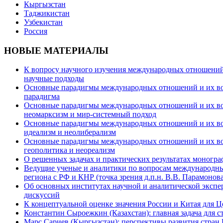
Кыргызстан
Таджикистан
Узбекистан
Россия
НОВЫЕ МАТЕРИАЛЫ
К вопросу научного изучения международных отношений в
научные подходы
Основные парадигмы международных отношений и их возм
парадигма
Основные парадигмы международных отношений и их возм
неомарксизм и мир-системный подход
Основные парадигмы международных отношений и их возм
идеализм и неолиберализм
Основные парадигмы международных отношений и их возмо
геополитика и неореализм
О решенных задачах и практических результатах моногра
Ведущие ученые и аналитики по вопросам международных
региона с РФ и КНР (точка зрения д.п.н. В.В. Парамонова
Об основных институтах научной и аналитической экспе
дискуссий
К концептуальной оценке значения России и Китая для 
Константин Сыроежкин (Казахстан): главная задача для 
Марс Сариев (Кыргызстан): перспективы развития стран