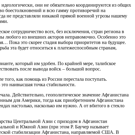
 идеологически, они не обязательно координируются из общих
тво боестолкновений и всю гамму противоречий на
гда не представляли никакой прямой военной угрозы нашему
ами.
ое сотрудничество всех, без исключения, стран региона в
оны любого из внешних акторов неправомочно. Особенно это
ая… Пока это скорее стадия выбора приоритетов на будущее.
рьба эта будет относиться к платежеспособным странам,
анте, который им удобен. По крайней мере, талибское
ествовать после вывода войск – большой вопрос.
е того, как помощь из России перестала поступать.
– это наивысшая точка стабильности.
чала. Действительно, геополитическое значение Афганистана
енным для Америки, тогда как приобретением Афганистана
дах настолько, насколько им нужно. А от вбитого в стекло
арства Центральной Азии с приходом в Афганистан
ральной и Южной Азии (при этом Р. Баучер называет
ческой стабилизации Афганистана, направляемой США. В