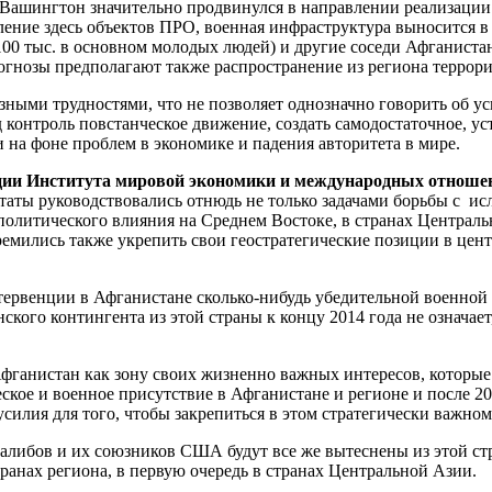
я Вашингтон значительно продвинулся в направлении реализации
ение здесь объектов ПРО, военная инфраструктура выносится в 
100 тыс. в основном молодых людей) и другие соседи Афганистан
гнозы предполагают также распространение из региона террори
езными трудностями, что не позволяет однозначно говорить об 
 контроль повстанческое движение, создать самодостаточное, ус
на фоне проблем в экономике и падения авторитета в мире.
кции Института мировой экономики и международных отноше
аты руководствовались отнюдь не только задачами борьбы с ис
 политического влияния на Среднем Востоке, в странах Централ
мились также укрепить свои геостратегические позиции в центр
нтервенции в Афганистане сколько-нибудь убедительной военной
кого контингента из этой страны к концу 2014 года не означа
ганистан как зону своих жизненно важных интересов, которые 
ское и военное присутствие в Афганистане и регионе и после 20
илия для того, чтобы закрепиться в этом стратегически важном 
е талибов и их союзников США будут все же вытеснены из этой с
ранах региона, в первую очередь в странах Центральной Азии.