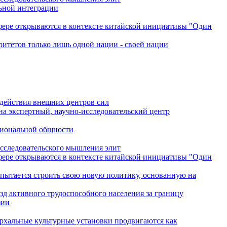
льной интеграции
сфере открываются в контексте китайской инициативы "Один
ритетов только лишь одной нации - своей нации
одействия внешних центров сил
на экспертный, научно-исследовательский центр
гиональной общности
исследовательского мышления элит
сфере открываются в контексте китайской инициативы "Один
 пытается строить свою новую политику, основанную на
зд активного трудоспособного населения за границу
зии
архальные культурные установки продвигаются как