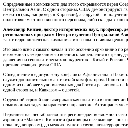
Определенные возможности для этого открываются перед Соед
Центральной Азии. С одной стороны, США демонстрируют явну
имеются (как, например, в Киргизии), а с другой – в получен
подготовке местного военного персонала, либо склады хранен
Александр Князев, доктор исторических наук, профессор, 
региональных программ Центра изучения Центральной Азии
«антитеррористическая кампания» изначально ставила целью 
Это было ясно с самого начала и это особенно ярко видно по р
возможность американского военного закрепления в стране, да
давления на геополитических конкурентов – Китай и Россию.
противоречащих целям США.
Объединение в единую зону конфликта Афганистана и Пакист
служит дополнительным антикитайским фактором. Попытки со
одном из наиболее чувствительных для России регионов – на
одной стороны, и Кавказом – с другой.
Отдельной строкой идет американская политика в отношении 
помимо иных задач на иранское направление. Антииранскую с
Перманентная нестабильность в регионе дает возможность его
аэропорта «Манас» в Киргизии (разговоры о ее выводе – пока
пока под вопросом), до мелких пунктов связи, антитеррористи