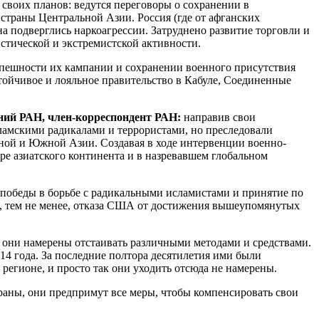
 своих планов: ведутся переговоры о сохранении в
страны Центральной Азии. Россия (где от афганских
а подверглись наркоагрессии. Затруднено развитие торговли и
стической и экстремистской активности.
успешности их кампании и сохранении военного присутствия
тойчивое и лояльное правительство в Кабуле, Соединенные
ний РАН, член-корреспондент РАН:
направив свои
ламскими радикалами и террористами, но преследовали
ьной и Южной Азии. Создавая в ходе интервенции военно-
е азиатского континента и в назревавшем глобальном
 победы в борьбе с радикальными исламистами и принятие по
ет, тем не менее, отказа США от достижения вышеупомянутых
они намерены отстаивать различными методами и средствами.
14 года. За последние полтора десятилетия ими были
регионе, и просто так они уходить отсюда не намерены.
траны, они предпримут все меры, чтобы компенсировать свои