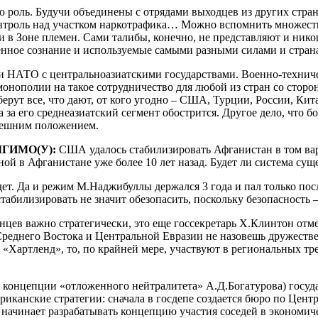
 роль. Будучи объединены с отрядами выходцев из других стран
 контроль над участком наркотрафика… Можно вспомнить множес
в Зоне племен. Сами талибы, конечно, не представляют и нико
венное сознание и используемые самыми разными силами и стран
 НАТО с центральноазиатскими государствами. Военно-техническ
онополии на такое сотрудничество для любой из стран со стор
ерут все, что дают, от кого угодно – США, Турции, России, Кит
а его среднеазиатский сегмент обострится. Другое дело, что бо
ынешним положением.
 МГИМО(У):
США удалось стабилизировать Афганистан в том вари
ой в Афганистане уже более 10 лет назад. Будет ли система сущ
дет. Да и режим М.Наджибуллы держался 3 года и пал только посл
табилизировать не значит обезопасить, поскольку безопасность 
цев важно стратегически, это еще госсекретарь Х.Клинтон отме
реднего Востока и Центральной Евразии не назовешь дружеств
Хартленд», то, по крайней мере, участвуют в региональных трен
концепции «отложенного нейтралитета» А.Д.Богатурова) госуд
иканские стратегии: сначала в госдепе создается бюро по Цент
 начинает разрабатывать концепцию участия соседей в экономи