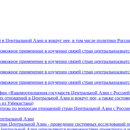
 Центральной Азии и вокруг нее, в том числе политики России 
ожное применение в изучении связей стран центральноазиатског
ожное применение в изучении связей стран центральноазиатског
ожное применение в изучении связей стран центральноазиатског
жное применение в изучении связей стран центральноазиатског
фии «Взаимоотношения государств Центральной Азии с Россией 
 отношений в Центральной Азии и вокруг нее, а также состоян
 из Узбекистана)
ртизы по вопросам отношений стран Центральной Азии с Россие
Центральной Азии
стран Центральной Азии - проведение системных исследований п
 Центральной Азии определяются возможностями проектного и 