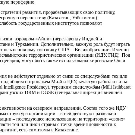
йскую периферию.
стратегий развития, прорабатывающих свою политику,
срочную перспективу (Казахстан, Узбекистан).
слабость государственных институтов позволяют
ргизии, аэродром «Айни» (через аренду Индией и
тане и Туркмении. Дополнительно, важную роль будут играть
контроль основному союзнику США – Великобритании. Именно
я исламистские террористические организации (ИДУ, ГИД). Под
сценария, могут быть также использованы киргизские Ош и
ния не действуют отдельно от связи со спецслужбами тех или
ща под общим патронажем Ми-6 и ЦРУ, зачастую работают и на
telligence Presidency), турецким спецслужбам (Milli Istihbarat
Д, французских DRM и DGSE (генеральная дирекция внешней
их активности на северном направлении. Состав того же ИДУ
ма структура организации – в ней действуют раздельно
ризации – последующее использование на территории «своих»
ласти той или иной страны с точки зрения лояльности к
ргизии, есть симптомы в Казахстане.