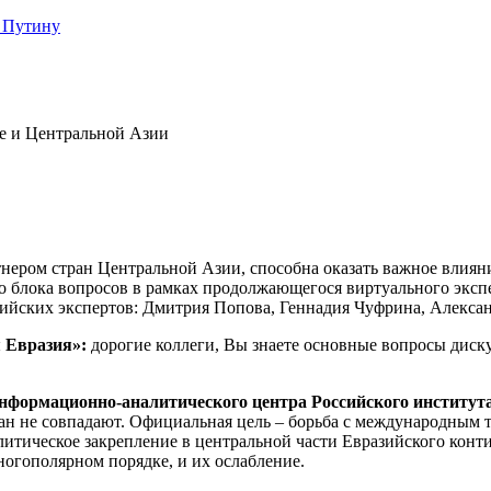
 Путину
е и Центральной Азии
ером стран Центральной Азии, способна оказать важное влияние 
го блока вопросов в рамках продолжающегося виртуального эксп
сийских экспертов: Дмитрия Попова, Геннадия Чуфрина, Алекса
я Евразия»:
дорогие коллеги, Вы знаете основные вопросы диск
нформационно-аналитического центра Российского института
н не совпадают. Официальная цель – борьба с международным т
литическое закрепление в центральной части Евразийского конти
огополярном порядке, и их ослабление.