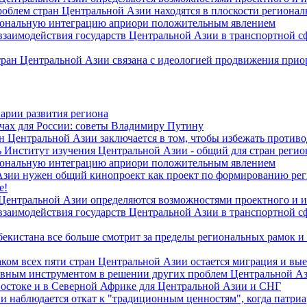
роблем стран Центральной Азии находятся в плоскости региона
гиональную интеграцию априори положительным явлением
 взаимодействия государств Центральной Азии в транспортной 
тран Центральной Азии связана с идеологией продвижения прио
арии развития региона
чах для России: советы Владимиру Путину
н Центральной Азии заключается в том, чтобы избежать против
 Институт изучения Центральной Азии - общий для стран регио
гиональную интеграцию априори положительным явлением
Азии нужен общий кинопроект как проект по формированию ре
е!
 Центральной Азии определяются возможностями проектного и 
 взаимодействия государств Центральной Азии в транспортной 
екистана все больше смотрит за пределы региональных рамок и
ом всех пяти стран Центральной Азии остается миграция и вые
лавным инструментом в решении других проблем Центральной А
Востоке и в Северной Африке для Центральной Азии и СНГ
и наблюдается откат к "традиционным ценностям", когда патри