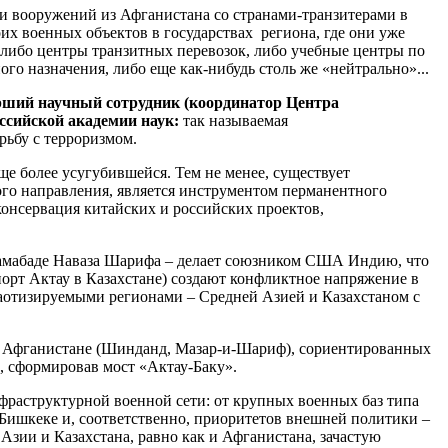
и вооружений из Афганистана со странами-транзитерами в
х военных объектов в государствах региона, где они уже
 – либо центры транзитных перевозок, либо учебные центры по
о назначения, либо еще как-нибудь столь же «нейтрально»...
арший научный сотрудник (координатор Центра
ссийской академии наук:
так называемая
рьбу с терроризмом.
еще более усугубившейся. Тем не менее, существует
кого направления, является инструментом перманентного
онсервация китайских и российских проектов,
ламабаде Наваза Шарифа – делает союзником США Индию, что
рт Актау в Казахстане) создают конфликтное напряжение в
хаотизируемыми регионами – Средней Азией и Казахстаном с
 в Афганистане (Шинданд, Мазар-и-Шариф), сориентированных
, сформировав мост «Актау-Баку».
фраструктурной военной сети: от крупных военных баз типа
 Бишкеке и, соответственно, приоритетов внешней политики –
Азии и Казахстана, равно как и Афганистана, зачастую