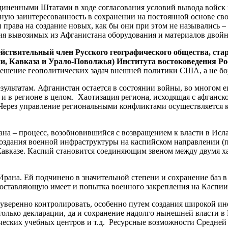
иненными Штатами в ходе согласования условий вывода войск 
ю заинтересованность в сохранении на постоянной основе свои
ии права на создание новых, как бы они при этом не назывались
ия вывозимых из Афганистана оборудования и материалов двойног
действительный член Русского географического общества, ст
, Кавказа и Урало-Поволжья) Института востоковедения Ро
решение геополитических задач внешней политики США, а не бо
езультатам. Афганистан остается в состоянии войны, во многом 
 и в регионе в целом. Хаотизация региона, исходящая с афганс
 Через управление региональными конфликтами осуществляется к
ана – процесс, возобновившийся с возвращением к власти в Ис
здания военной инфраструктуры на каспийском направлении (по
 Кавказе. Каспий становится соединяющим звеном между двумя 
Ирана. Ей подчинено в значительной степени и сохранение баз
оставляющую имеет и попытка военного закрепления на Каспии
 уверенно контролировать, особенно путем создания широкой ин
 только декларации, да и сохранение надолго нынешней власти в
ческих учебных центров и т.д. Ресурсные возможности Средней 