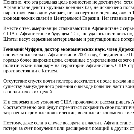
Понятно, что эта реальная цель полностью не достигнута, хот
Афганистане девяти крупных военных баз, не исключено появл
наркотиков ежегодно умирает, по экспертным оценкам, около 
экономических связей в Центральной Евразии. Негативные про
Вместе с тем, американцы сталкиваются в Афганистане с серь
США в Афганистане в будущем. Так, не удалось поставить под
Штаты несут серьезные материальные и репутационные потери 
Геннадий Чуфрин, доктор экономических наук, член Дире
вооруженные силы в Афганистан в 2001 году, Соединенные Шт
гораздо более широкие цели, связанные с укреплением своего
политический плацдарм на территории Афганистана, США стре
противостоянии с Китаем.
Отсутствие спустя почти полтора десятилетия после начала и
существу вынужденного решения о выводе большей части воинс
геополитических целей.
И в современных условиях США продолжают рассматривать Аф
Соответственно они будут стремиться сохранить свое политиче
затрачены огромные политические, военные и экономические ус
Поэтому, даже если в случае возврата к власти в Афганистан
потери за счет получения или расширения позиций в других ст