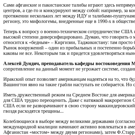
Сами афганские и пакистанские талибы играют здесь непрямую
центров, а где-то и конкурируют между собой: например, за
протяжении нескольких лет между ИДУ и талибами-пуштунами 
региону, это мифологемы, внедренные еще в 1990-х в общест
Теперь к вопросу о военно-техническом сотрудничестве США и
высокой степени диверсифицировано. Думаю, что говорить о м
относится к «бедным» – Киргизии, Таджикистану: там просто б
Рынок вооружений – один из прибыльных и постепенно борьба з
каковы не все. Некоторым так и придется удовлетворяться н
Алексей Дундич, преподаватель кафедры востоковедения
сопротивление на данный момент не угрожает системе, созданн
Иракский опыт позволяет американцам надеяться на то, что бу
Вашингтон явно на такие грабли наступать не собирается. Но с
Иметь дружественный режим на Среднем Востоке для американ
для США трудно переоценить. Даже с натяжкой макрорегион С
США если не разворачивают в свою сторону маккиндеровский «
гвоздя расходятся трещины...
Колеблющиеся в выборе между великими державами (согласно 
международной коалиции начинают активно вовлекаться в амер
Афганистан «мостом» между двумя регионами), затем Ф.Старр