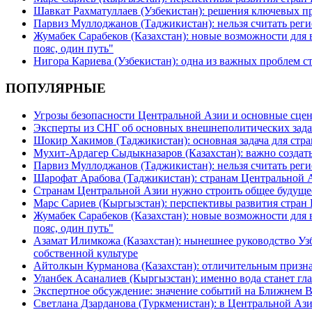
Шавкат Рахматуллаев (Узбекистан): решения ключевых п
Парвиз Муллоджанов (Таджикистан): нельзя считать ре
Жумабек Сарабеков (Казахстан): новые возможности для
пояс, один путь"
Нигора Кариева (Узбекистан): одна из важных проблем с
ПОПУЛЯРНЫЕ
Угрозы безопасности Центральной Азии и основные сцен
Эксперты из СНГ об основных внешнеполитических зада
Шокир Хакимов (Таджикистан): основная задача для стра
Мухит-Ардагер Сыдыкназаров (Казахстан): важно создать
Парвиз Муллоджанов (Таджикистан): нельзя считать ре
Шарофат Арабова (Таджикистан): странам Центральной 
Странам Центральной Азии нужно строить общее будуще
Марс Сариев (Кыргызстан): перспективы развития стран
Жумабек Сарабеков (Казахстан): новые возможности для
пояс, один путь"
Азамат Илимкожа (Казахстан): нынешнее руководство Узб
собственной культуре
Айтолкын Курманова (Казахстан): отличительным признак
Уланбек Асаналиев (Кыргызстан): именно вода станет г
Экспертное обсуждение: значение событий на Ближнем 
Светлана Дзарданова (Туркменистан): в Центральной Ази