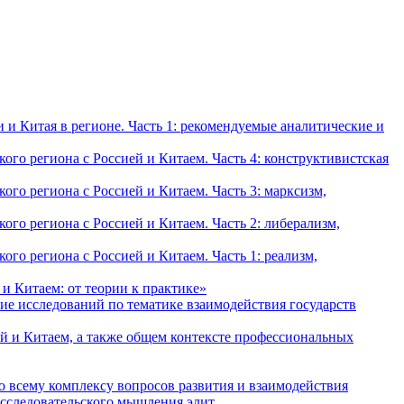
и Китая в регионе. Часть 1: рекомендуемые аналитические и
о региона с Россией и Китаем. Часть 4: конструктивистская
о региона с Россией и Китаем. Часть 3: марксизм,
о региона с Россией и Китаем. Часть 2: либерализм,
о региона с Россией и Китаем. Часть 1: реализм,
и Китаем: от теории к практике»
ие исследований по тематике взаимодействия государств
й и Китаем, а также общем контексте профессиональных
о всему комплексу вопросов развития и взаимодействия
исследовательского мышления элит