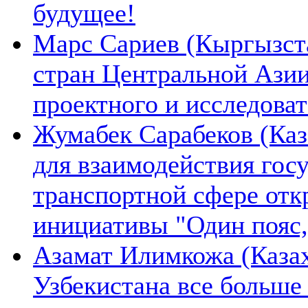
будущее!
Марс Сариев (Кыргызста
стран Центральной Ази
проектного и исследова
Жумабек Сарабеков (Каз
для взаимодействия гос
транспортной сфере отк
инициативы "Один пояс,
Азамат Илимкожа (Казах
Узбекистана все больше