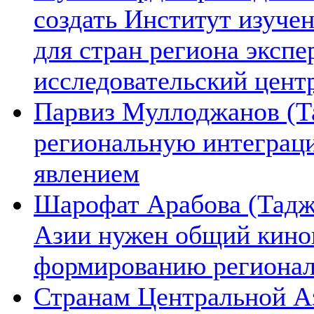
создать Институт изуче
для стран региона экспе
исследовательский цент
Парвиз Муллоджанов (Та
региональную интеграц
явлением
Шарофат Арабова (Тадж
Азии нужен общий киноп
формированию региона
Странам Центральной А