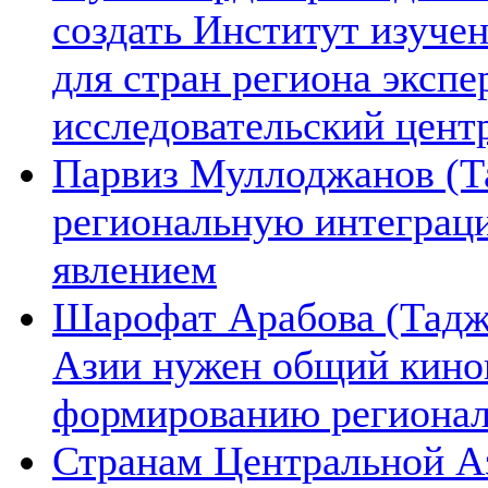
создать Институт изуче
для стран региона экспе
исследовательский цент
Парвиз Муллоджанов (Та
региональную интеграц
явлением
Шарофат Арабова (Тадж
Азии нужен общий киноп
формированию региона
Странам Центральной А