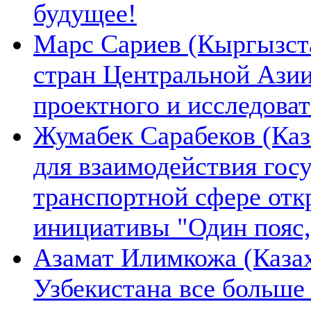
будущее!
Марс Сариев (Кыргызста
стран Центральной Ази
проектного и исследова
Жумабек Сарабеков (Каз
для взаимодействия гос
транспортной сфере отк
инициативы "Один пояс,
Азамат Илимкожа (Казах
Узбекистана все больше