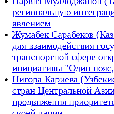
Парвиз Муллоджанов (Та
региональную интеграц
явлением
Жумабек Сарабеков (Каз
для взаимодействия гос
транспортной сфере отк
инициативы "Один пояс,
Нигора Кариева (Узбеки
стран Центральной Азии
продвижения приоритето
своей нации