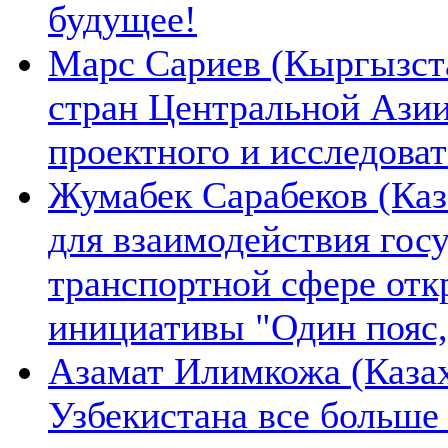
будущее!
Марс Сариев (Кыргызста
стран Центральной Ази
проектного и исследова
Жумабек Сарабеков (Каз
для взаимодействия гос
транспортной сфере отк
инициативы "Один пояс,
Азамат Илимкожа (Казах
Узбекистана все больше