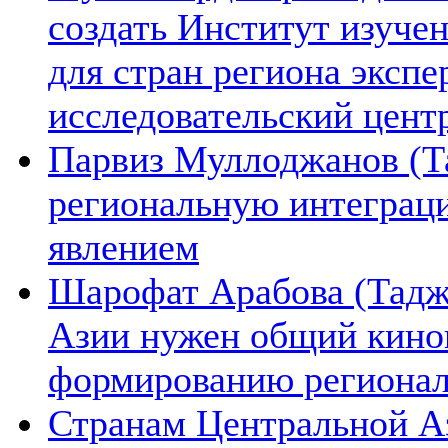
создать Институт изуче
для стран региона экспе
исследовательский цент
Парвиз Муллоджанов (Та
региональную интеграц
явлением
Шарофат Арабова (Тадж
Азии нужен общий киноп
формированию региона
Странам Центральной А