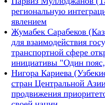
Парвиз Муллоджанов (Та
региональную интеграц
явлением
Жумабек Сарабеков (Каз
для взаимодействия гос
транспортной сфере отк
инициативы "Один пояс,
Нигора Кариева (Узбеки
стран Центральной Азии
продвижения приоритето
своей нации