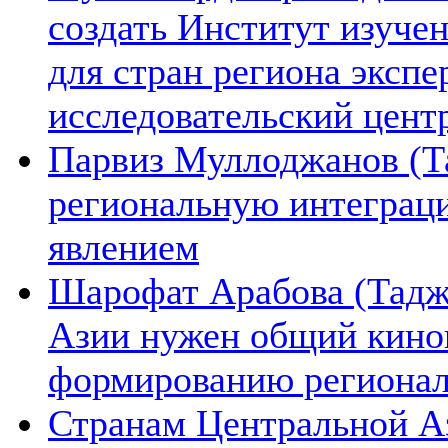
создать Институт изуче
для стран региона экспе
исследовательский цент
Парвиз Муллоджанов (Та
региональную интеграц
явлением
Шарофат Арабова (Тадж
Азии нужен общий киноп
формированию региона
Странам Центральной А