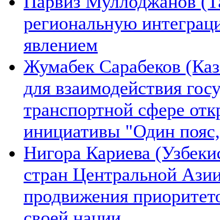
Парвиз Муллоджанов (Та
региональную интеграц
явлением
Жумабек Сарабеков (Каз
для взаимодействия гос
транспортной сфере отк
инициативы "Один пояс,
Нигора Кариева (Узбеки
стран Центральной Азии
продвижения приоритето
своей нации