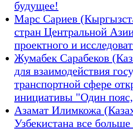
будущее!
Марс Сариев (Кыргызста
стран Центральной Ази
проектного и исследова
Жумабек Сарабеков (Каз
для взаимодействия гос
транспортной сфере отк
инициативы "Один пояс,
Азамат Илимкожа (Казах
Узбекистана все больше