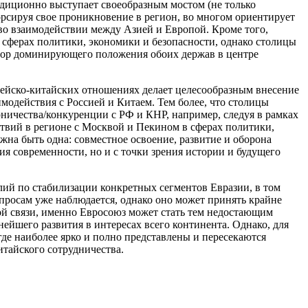
адиционно выступает своеобразным мостом (не только
орсируя свое проникновение в регион, во многом ориентирует
во взаимодействии между Азией и Европой. Кроме того,
сферах политики, экономики и безопасности, однако столицы
ктор доминирующего положения обоих держав в центре
пейско-китайских отношениях делает целесообразным внесение
модействия с Россией и Китаем. Тем более, что столицы
ничества/конкуренции с РФ и КНР, например, следуя в рамках
твий в регионе с Москвой и Пекином в сферах политики,
лжна быть одна: совместное освоение, развитие и оборона
ия современности, но и с точки зрения истории и будущего
лий по стабилизации конкретных сегментов Евразии, в том
опросам уже наблюдается, однако оно может принять крайне
ой связи, именно Евросоюз может стать тем недостающим
ейшего развития в интересах всего континента. Однако, для
где наиболее ярко и полно представлены и пересекаются
итайского сотрудничества.