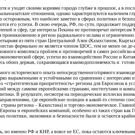
я и уходят своими корнями гораздо глубже в прошлое, а в после
тральноазатские отношения, однако характеризуются наличием 
осторожным, что наиболее заметно в сферах политики и безопа
ются его успехи. В свою очередь, РФ, по сути, продолжает подд
лений и сфер, где интересы Пекина не противоречат интересам М
я проникновению в регион радикального ислама и ограничению 
четырьмя из пяти стран Центральной Азии (Казахстаном, Кыргы
истан формально не является членом ШОС, тем не менее он де-ф
сложного комплекса проблем и противоречий в самих российско
 экономической сфере, успехи во взаимодействии России и Кита
есь обоих держав, сохраняющаяся взаимодополняемость и готов
льного исторического опыта непосредственного/прямого взаимод
е ярко выраженными и устойчивыми по сравнению с интересами 
 «стратегическая приоритетность» региона для Евросоюза в усл
лий между самими европейскими странами, институтами и компа
итики. В результате, несмотря на периодические всплески вним
аправлениями, где европейские позиции в какой-то степени со
 страны региона – Казахстана) и торгово-экономическое. Главн
 Европы и европейских компаний, особенно из таких стран как 
ах политики, экономики и безопасности были и остаются крайн
чать, но именно РФ и КНР, а вовсе не ЕС, пока остаются ключ