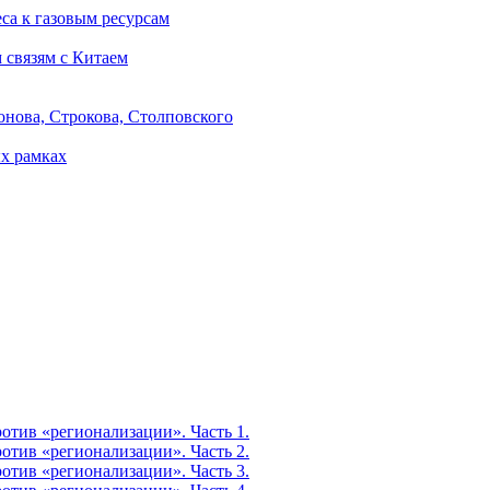
са к газовым ресурсам
 связям с Китаем
онова, Строкова, Столповского
х рамках
тив «регионализации». Часть 1.
тив «регионализации». Часть 2.
тив «регионализации». Часть 3.