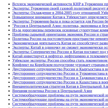
Всплеск экономической активности КНР в Туркмении про
Эксперты: Туркмения своей газовой политикой рискует 
Эксперты: Охлаждение в 2004-2005 году отношений Узб
Повышенное внимание Китая к Узбекистану определяетс
Эксперты: Туркмения была и пока остается для России б
"Россия в Центральной Азии: политика, экономика и бе
Из-за дороговизны перевозок основные сухопутные ком
Проблема сырьевой ориентации экономик России и стра
Политика России на постсоветском пространстве невнят
Экономическая деятельность Китая не способствует раз
Эксперты: Китай в одиночку не сможет экономически о
Эксперты: Соперничество России и Китая поставит под 
Китай инвестирует в нефтегаз, нефтехимию и телекомм
Узбекские эксперты: Россия способна стать локомотивом
Конфликт на Корейском полуострове угрожает странам
Двустороннее сотрудничество России и Кыргызстана в в
Двустороннее сотрудничество России и Туркменистана в
Двустороннее сотрудничество России и Таджикистана в 
Двустороннее сотрудничество России и Казахстана в вое
Внешнеполитическая стратегия Китая в Центральной Аз
Внешняя политика России в Центральной Азии
Системообразующие проблемы на пути экономической инт
Системообразующие проблемы на пути экономической инт
Системообразующие проблемы на пути экономической инт