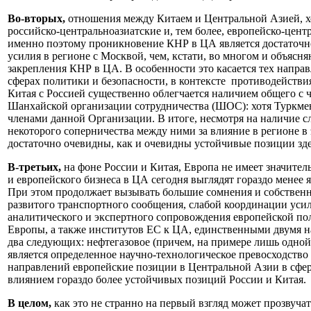
Во-вторых,
отношения между Китаем и Центральной Азией, хот
российско-центральноазиатские и, тем более, европейско-цен
именно поэтому проникновение КНР в ЦА является достаточно 
усилия в регионе с Москвой, чем, кстати, во многом и объясня
закрепления КНР в ЦА. В особенности это касается тех направ
сферах политики и безопасности, в контексте противодействи
Китая с Россией существенно облегчается наличием общего с 
Шанхайской организации сотрудничества (ШОС): хотя Туркмен
членами данной Организации. В итоге, несмотря на наличие 
некоторого соперничества между ними за влияние в регионе в
достаточно очевидны, как и очевидны устойчивые позиции зд
В-третьих,
на фоне России и Китая, Европа не имеет значите
и европейского бизнеса в ЦА сегодня выглядят гораздо мене
При этом продолжает вызывать большие сомнения и собственно
развитого транспортного сообщения, слабой координации уси
аналитического и экспертного сопровождения европейской пол
Европы, а также институтов ЕС к ЦА, единственными двумя н
два следующих: нефтегазовое (причем, на примере лишь одной
является определенное научно-технологическое превосходство
направлений европейские позиции в Центральной Азии в сфер
влиянием гораздо более устойчивых позиций России и Китая.
В целом,
как это не странно на первый взгляд может прозву