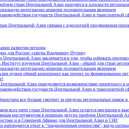
роблем стран Центральной Азии находятся в плоскости региона
гиональную интеграцию априори положительным явлением
 взаимодействия государств Центральной Азии в транспортной 
тран Центральной Азии связана с идеологией продвижения прио
арии развития региона
чах для России: советы Владимиру Путину
н Центральной Азии заключается в том, чтобы избежать против
 Институт изучения Центральной Азии - общий для стран регио
гиональную интеграцию априори положительным явлением
Азии нужен общий кинопроект как проект по формированию ре
е!
 Центральной Азии определяются возможностями проектного и 
 взаимодействия государств Центральной Азии в транспортной 
екистана все больше смотрит за пределы региональных рамок и
ом всех пяти стран Центральной Азии остается миграция и вые
лавным инструментом в решении других проблем Центральной А
Востоке и в Северной Африке для Центральной Азии и СНГ
и наблюдается откат к "традиционным ценностям", когда патри