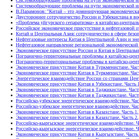
Системообразующие проблемы на пути экономической инт
Системообразующие проблемы на пути экономической инт
В.Парамонов: "Китай – это доминирующая экономическа
Двустороннее сотрудничество России и Узбекистана в в
«Проблема уйгурского сепаратизма» в китайско-централ
Российское экономическое присутствие в нефтегазовой о
Китай и Центральная Азия: сотрудничество в сфере безо
Нефтегазовые интересы Китая в Центральной Азии и эне
Нефтегазовое направление региональной экономической 
Экономическое присутствие России и Китая в Централь
Погранично-территориальные проблемы в китайско-центр
Погранично-территориальные проблемы в китайско-центр
Экономическое присутствие Китая в Туркменистане. Част
Экономическое присутствие Китая в Туркменистане. Част
Энергетическое взаимодействие России со странами Цен
Экономическое присутствие Китая в Узбекистане. Часть 1
Экономическое присутствие Китая в Таджикистане. Часть
Экономическое присутствие Китая в Таджикистане. Часть
Российско-узбекское энергетическое взаимодействие. Час
Российско-узбекское энергетическое взаимодействие. Час
Экономическое присутствие Китая в Казахстане. Часть 1.
Экономическое присутствие Китая в Казахстане. Часть 2.
Российско-кыргызское энергетическое взаимодействие. Ча
Российско-кыргызское энергетическое взаимодействие. Ча
Экономическое присутствие Китая в Кыргызстане. Часть 