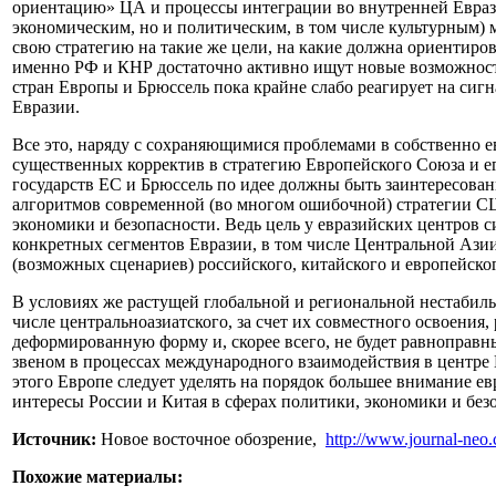
ориентацию» ЦА и процессы интеграции во внутренней Еврази
экономическим, но и политическим, в том числе культурным) 
свою стратегию на такие же цели, на какие должна ориентиро
именно РФ и КНР достаточно активно ищут новые возможности
стран Европы и Брюссель пока крайне слабо реагирует на си
Евразии.
Все это, наряду с сохраняющимися проблемами в собственно 
существенных корректив в стратегию Европейского Союза и ег
государств ЕС и Брюссель по идее должны быть заинтересован
алгоритмов современной (во многом ошибочной) стратегии СШ
экономики и безопасности. Ведь цель у евразийских центров с
конкретных сегментов Евразии, в том числе Центральной Азии.
(возможных сценариев) российского, китайского и европейског
В условиях же растущей глобальной и региональной нестабиль
числе центральноазиатского, за счет их совместного освоения
деформированную форму и, скорее всего, не будет равноправн
звеном в процессах международного взаимодействия в центре 
этого Европе следует уделять на порядок большее внимание ев
интересы России и Китая в сферах политики, экономики и безо
Источник:
Новое восточное обозрение,
http://www.journal-neo
Похожие материалы: