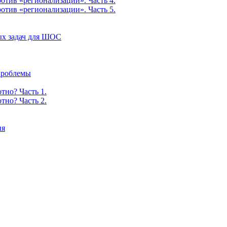
тив «регионализации». Часть 4.
тив «регионализации». Часть 5.
ых задач для ШОС
 проблемы
тно? Часть 1.
тно? Часть 2.
ия