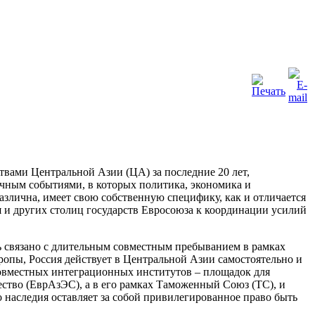
вами Центральной Азии (ЦА) за последние 20 лет,
ным событиями, в которых политика, экономика и
различна, имеет свою собственную специфику, как и отличается
я и других столиц государств Евросоюза к координации усилий
дь связано с длительным совместным пребыванием в рамках
ропы, Россия действует в Центральной Азии самостоятельно и
 совместных интеграционных институтов – площадок для
ство (ЕврАзЭС), а в его рамках Таможенный Союз (ТС), и
 наследия оставляет за собой привилегированное право быть