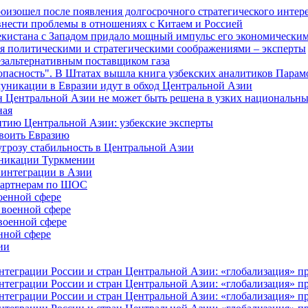
изошел после появления долгосрочного стратегического интере
внести проблемы в отношениях с Китаем и Россией
екистана с Западом придало мощный импульс его экономическим
я политическими и стратегическими соображениями – эксперты
езальтернативным поставщиком газа
зопасность". В Штатах вышла книга узбекских аналитиков Парам
муникации в Евразии идут в обход Центральной Азии
н Центральной Азии не может быть решена в узких национальны
ная
витию Центральной Азии: узбекские эксперты
своить Евразию
угрозу стабильность в Центральной Азии
уникации Туркмении
 интеграции в Азии
-партнерам по ШОС
оенной сфере
 военной сфере
военной сфере
нной сфере
ии
еграции России и стран Центральной Азии: «глобализация» про
еграции России и стран Центральной Азии: «глобализация» про
еграции России и стран Центральной Азии: «глобализация» про