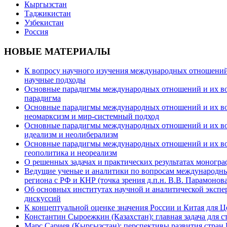
Кыргызстан
Таджикистан
Узбекистан
Россия
НОВЫЕ МАТЕРИАЛЫ
К вопросу научного изучения международных отношений в
научные подходы
Основные парадигмы международных отношений и их возм
парадигма
Основные парадигмы международных отношений и их возм
неомарксизм и мир-системный подход
Основные парадигмы международных отношений и их возм
идеализм и неолиберализм
Основные парадигмы международных отношений и их возмо
геополитика и неореализм
О решенных задачах и практических результатах моногра
Ведущие ученые и аналитики по вопросам международных
региона с РФ и КНР (точка зрения д.п.н. В.В. Парамонова
Об основных институтах научной и аналитической экспе
дискуссий
К концептуальной оценке значения России и Китая для 
Константин Сыроежкин (Казахстан): главная задача для 
Марс Сариев (Кыргызстан): перспективы развития стран