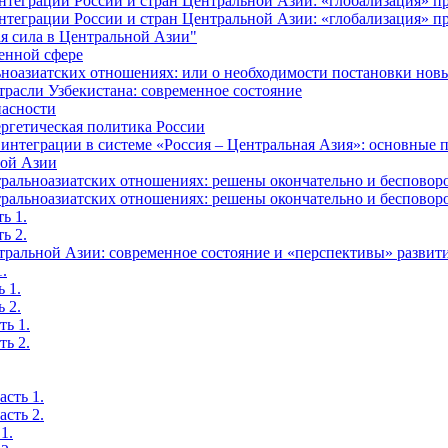
еграции России и стран Центральной Азии: «глобализация» про
еграции России и стран Центральной Азии: «глобализация» про
я сила в Центральной Азии"
оенной сфере
ьноазиатских отношениях: или о необходимости постановки нов
трасли Узбекистана: современное состояние
пасности
ргетическая политика России
интеграции в системе «Россия – Центральная Азия»: основные
ной Азии
альноазиатских отношениях: решены окончательно и бесповоро
альноазиатских отношениях: решены окончательно и бесповоро
ь 1.
ь 2.
тральной Азии: современное состояние и «перспективы» развит
.
 1.
 2.
ть 1.
ть 2.
сть 1.
сть 2.
1.