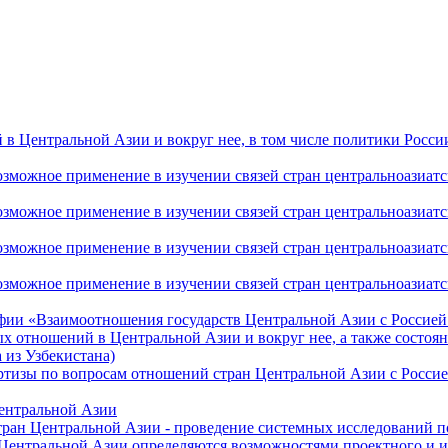
 Центральной Азии и вокруг нее, в том числе политики России 
ожное применение в изучении связей стран центральноазиатског
ожное применение в изучении связей стран центральноазиатског
ожное применение в изучении связей стран центральноазиатског
жное применение в изучении связей стран центральноазиатског
фии «Взаимоотношения государств Центральной Азии с Россией 
 отношений в Центральной Азии и вокруг нее, а также состоян
 из Узбекистана)
ртизы по вопросам отношений стран Центральной Азии с Россие
Центральной Азии
стран Центральной Азии - проведение системных исследований п
 Центральной Азии определяются возможностями проектного и 