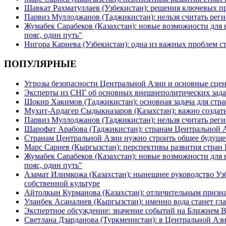
Шавкат Рахматуллаев (Узбекистан): решения ключевых п
Парвиз Муллоджанов (Таджикистан): нельзя считать ре
Жумабек Сарабеков (Казахстан): новые возможности для
пояс, один путь"
Нигора Кариева (Узбекистан): одна из важных проблем с
ПОПУЛЯРНЫЕ
Угрозы безопасности Центральной Азии и основные сцен
Эксперты из СНГ об основных внешнеполитических зада
Шокир Хакимов (Таджикистан): основная задача для стра
Мухит-Ардагер Сыдыкназаров (Казахстан): важно создать
Парвиз Муллоджанов (Таджикистан): нельзя считать ре
Шарофат Арабова (Таджикистан): странам Центральной 
Странам Центральной Азии нужно строить общее будуще
Марс Сариев (Кыргызстан): перспективы развития стран
Жумабек Сарабеков (Казахстан): новые возможности для
пояс, один путь"
Азамат Илимкожа (Казахстан): нынешнее руководство Узб
собственной культуре
Айтолкын Курманова (Казахстан): отличительным признак
Уланбек Асаналиев (Кыргызстан): именно вода станет г
Экспертное обсуждение: значение событий на Ближнем 
Светлана Дзарданова (Туркменистан): в Центральной Ази