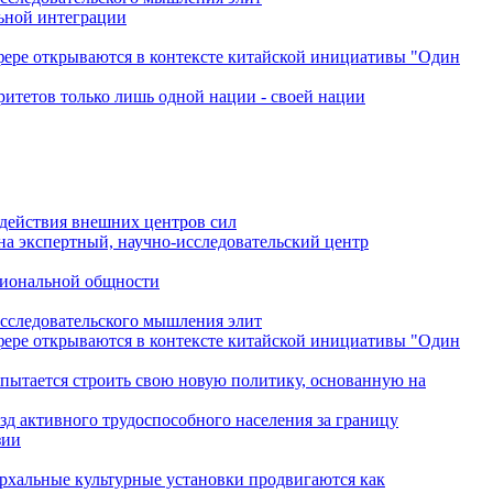
льной интеграции
сфере открываются в контексте китайской инициативы "Один
ритетов только лишь одной нации - своей нации
одействия внешних центров сил
на экспертный, научно-исследовательский центр
гиональной общности
исследовательского мышления элит
сфере открываются в контексте китайской инициативы "Один
 пытается строить свою новую политику, основанную на
зд активного трудоспособного населения за границу
зии
архальные культурные установки продвигаются как