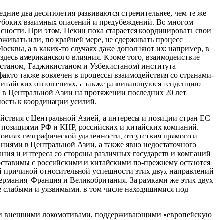
дние два десятилетия развиваются стремительнее, чем те же
глубоких взаимных опасений и предубеждений. Во многом
сности. При этом, Пекин пока старается координировать свои
ерживать или, по крайней мере, не сдерживать процесс
осквы, а в каких-то случаях даже дополняют их: например, в
здесь американского влияния. Кроме того, взаимодействие
зстаном, Таджикистаном и Узбекистаном) института –
акто также вовлечен в процессы взаимодействия со странами-
-китайских отношениях, а также развивающуюся тенденцию
я в Центральной Азии на протяжении последних 20 лет
ность к координации усилий.
ействия с Центральной Азией, а интересы и позиции стран ЕС
и позициями РФ и КНР, российских и китайских компаний.
овиях географической удаленности, отсутствия прямого и
ниями в Центральной Азии, а также явно недостаточного
ания и интереса со стороны различных государств и компаний
поставимы с российскими и китайскими по-прежнему остаются
ой причиной относительной успешности этих двух направлений
Германия, Франция и Великобритания. За рамками же этих двух
е слабыми и уязвимыми, в том числе находящимися под
евыми внешними локомотивами, поддерживающими «европейскую