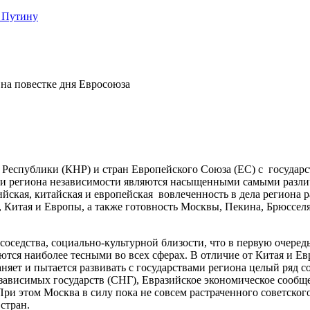
 Путину
 на повестке дня Евросоюза
еспублики (КНР) и стран Европейского Союза (ЕС) с государст
и региона независимости являются насыщенными самыми различ
сийская, китайская и европейская вовлеченность в дела региона 
, Китая и Европы, а также готовность Москвы, Пекина, Брюссел
соседства, социально-культурной близости, что в первую очере
ся наиболее тесными во всех сферах. В отличие от Китая и Ев
няет и пытается развивать с государствами региона целый ряд
зависимых государств (СНГ), Евразийское экономическое сообще
ри этом Москва в силу пока не совсем растраченного советского
стран.