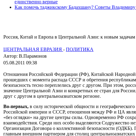
единственно верные
Как помочь таджикскому Бадахшану? Советы Владимиру
Россия, Китай и Европа в Центральной Азии: к новым задачам
ЦЕНТРАЛЬНАЯ ЕВРАЗИЯ
-
ПОЛИТИКА
Автор: В.Парамонов
05.08.2011 09:38
Отношения Российской Федерации (РФ), Китайской Народной Р
прошедших с момента распада СССР и обретения республикам
безопасность тесно переплелись друг с другом. При этом, рос
значение Центральной Азии и конкретных ее стран для России
друг с другом в центральноазиатском регионе.
Во-первых,
в силу исторической общности и географического 
Российской империи и СССР, отношения между РФ и ЦА являют
«без оглядки» на другие центры силы. Одновременно РФ сохра
взаимодействия. Среди них особо выделяются Содружество не
Организация Договора о коллективной безопасности (ОДКБ). П
главным внешним партнером для столиц центральноазиатских 