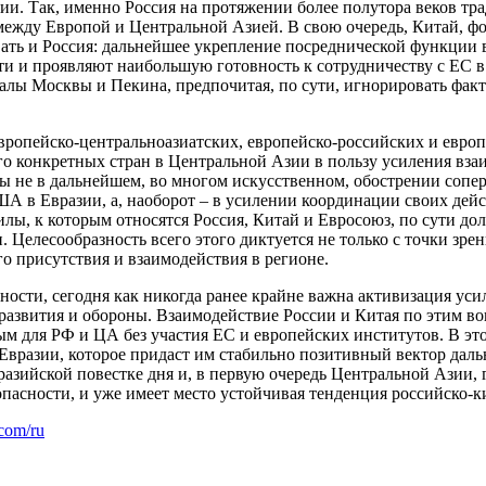
и. Так, именно Россия на протяжении более полутора веков тр
между Европой и Центральной Азией. В свою очередь, Китай, ф
вать и Россия: дальнейшее укрепление посреднической функции 
 и проявляют наибольшую готовность к сотрудничеству с ЕС в 
гналы Москвы и Пекина, предпочитая, по сути, игнорировать фа
европейско-центральноазиатских, европейско-российских и евро
о конкретных стран в Центральной Азии в пользу усиления взаи
ы не в дальнейшем, во многом искусственном, обострении сопер
А в Евразии, а, наоборот – в усилении координации своих дейс
илы, к которым относятся Россия, Китай и Евросоюз, по сути до
 Целесообразность всего этого диктуется не только с точки зрен
о присутствия и взаимодействия в регионе.
ности, сегодня как никогда ранее крайне важна активизация уси
, развития и обороны. Взаимодействие России и Китая по этим в
ым для РФ и ЦА без участия ЕС и европейских институтов. В эт
Евразии, которое придаст им стабильно позитивный вектор дальн
разийской повестке дня и, в первую очередь Центральной Азии, 
пасности, и уже имеет место устойчивая тенденция российско-к
.com/ru