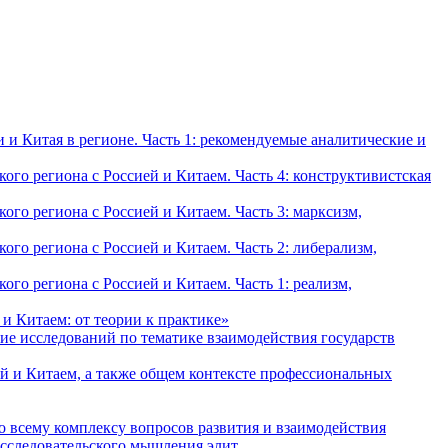
и Китая в регионе. Часть 1: рекомендуемые аналитические и
о региона с Россией и Китаем. Часть 4: конструктивистская
о региона с Россией и Китаем. Часть 3: марксизм,
о региона с Россией и Китаем. Часть 2: либерализм,
о региона с Россией и Китаем. Часть 1: реализм,
и Китаем: от теории к практике»
ие исследований по тематике взаимодействия государств
й и Китаем, а также общем контексте профессиональных
о всему комплексу вопросов развития и взаимодействия
исследовательского мышления элит