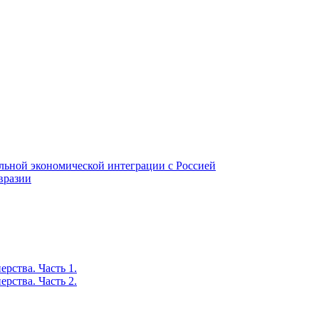
ьной экономической интеграции с Россией
вразии
рства. Часть 1.
рства. Часть 2.