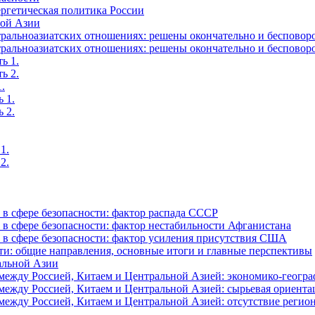
ргетическая политика России
ной Азии
альноазиатских отношениях: решены окончательно и бесповоро
альноазиатских отношениях: решены окончательно и бесповоро
ь 1.
ь 2.
.
 1.
 2.
1.
2.
в сфере безопасности: фактор распада СССР
в сфере безопасности: фактор нестабильности Афганистана
в сфере безопасности: фактор усиления присутствия США
ти: общие направления, основные итоги и главные перспективы
альной Азии
ежду Россией, Китаем и Центральной Азией: экономико-геогра
ежду Россией, Китаем и Центральной Азией: сырьевая ориента
жду Россией, Китаем и Центральной Азией: отсутствие регион