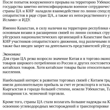
После попыток вооруженного прорыва на территорию Узбекиста
государства заметно интенсифицировали военное сотрудничест
страны ЦА и КНР наладили взаимодействие по линии спецслуж
сепаратистов в ряде стран ЦА, а также их непосредственного 
Ислами» и ИДУ.
Именно Казахстан, в силу наличия на территории республики
основным визави в расширении связей по линии силовых струк
уйгурских националистических организаций в Казахстане была
КНР участников сепаратистского движения, под различными п
также был введен запрет на деятельность представителей уйг
Экономика
Для стран ЦА резко возросло значение Китая и в торгово-экон
товаров широкого потребления из России и других постсовет
китайских товаров. Хотя китайские товары были относительно
населения.
Наибольший интерес в развитии торговых связей с Китаем тр
имели дополнительную прибыль за счет ее реэкспорта в осталь
Кыргызстан в гораздо большей степени, нежели Узбекистан, Т
поощрения т.н. челночной торговли.
Кроме того, страны ЦА стали возлагать большие надежды на К
освоению углеводородных месторождений и транспортировке не