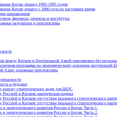
ении Китая: период 1992-1995 годов
ении Китая: период с 2000 года по настоящее время
щие направления
говля, финансы, проекты и институты
новные результаты и перспективы
асность
й между Китаем и Центральной Азией невозможно без регионал
госрочная программа по экономическому освоению внутренней Е
ой Азии: основные перспективы
езопасности
ость и будущее
 и поиску стратегических задач для ШОС
 Россией и Китаем: критическая оценка
оссией и Китаем: отсутствие реального стратегического партне
оссией и Китаем: отсутствие реального стратегического партне
и энергетического развития России и Китая. Часть 1.
и энергетического развития России и Китая. Часть 2.