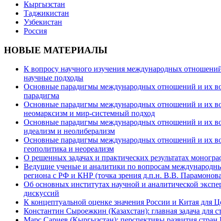
Кыргызстан
Таджикистан
Узбекистан
Россия
НОВЫЕ МАТЕРИАЛЫ
К вопросу научного изучения международных отношений в
научные подходы
Основные парадигмы международных отношений и их возм
парадигма
Основные парадигмы международных отношений и их возм
неомарксизм и мир-системный подход
Основные парадигмы международных отношений и их возм
идеализм и неолиберализм
Основные парадигмы международных отношений и их возмо
геополитика и неореализм
О решенных задачах и практических результатах моногра
Ведущие ученые и аналитики по вопросам международных
региона с РФ и КНР (точка зрения д.п.н. В.В. Парамонова
Об основных институтах научной и аналитической экспе
дискуссий
К концептуальной оценке значения России и Китая для 
Константин Сыроежкин (Казахстан): главная задача для 
Марс Сариев (Кыргызстан): перспективы развития стран