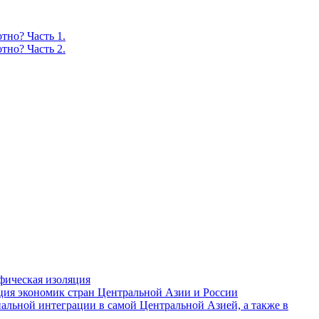
тно? Часть 1.
тно? Часть 2.
фическая изоляция
ция экономик стран Центральной Азии и России
альной интеграции в самой Центральной Азией, а также в