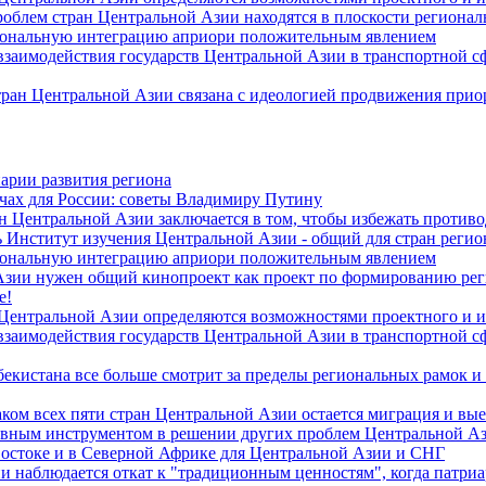
роблем стран Центральной Азии находятся в плоскости региона
гиональную интеграцию априори положительным явлением
 взаимодействия государств Центральной Азии в транспортной 
тран Центральной Азии связана с идеологией продвижения прио
арии развития региона
чах для России: советы Владимиру Путину
н Центральной Азии заключается в том, чтобы избежать против
 Институт изучения Центральной Азии - общий для стран регио
гиональную интеграцию априори положительным явлением
Азии нужен общий кинопроект как проект по формированию ре
е!
 Центральной Азии определяются возможностями проектного и 
 взаимодействия государств Центральной Азии в транспортной 
екистана все больше смотрит за пределы региональных рамок и
ом всех пяти стран Центральной Азии остается миграция и вые
лавным инструментом в решении других проблем Центральной А
Востоке и в Северной Африке для Центральной Азии и СНГ
и наблюдается откат к "традиционным ценностям", когда патри