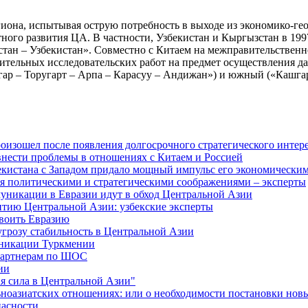
егиона, испытывая острую потребность в выходе из экономико-ге
ного развития ЦА. В частности, Узбекистан и Кыргызстан в 199
тан – Узбекистан». Совместно с Китаем на межправительственн
тельных исследовательских работ на предмет осуществления данн
ар – Торугарт – Арпа – Карасуу – Андижан») и южный («Кашга
изошел после появления долгосрочного стратегического интере
внести проблемы в отношениях с Китаем и Россией
екистана с Западом придало мощный импульс его экономическим
я политическими и стратегическими соображениями – эксперты
муникации в Евразии идут в обход Центральной Азии
витию Центральной Азии: узбекские эксперты
своить Евразию
угрозу стабильность в Центральной Азии
уникации Туркмении
-партнерам по ШОС
ии
я сила в Центральной Азии"
ьноазиатских отношениях: или о необходимости постановки нов
пасности