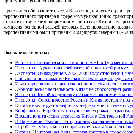
приступил к его проектированию.
При этом особо важно то, что и Казахстан, и другие страны р
перспективного партнера в сфере коммуникационно-транспорт
строительству железнодорожной магистрали «Китай – Кыргызс
комиссия, основной задачей которых было проведение предвари
перспективными были признаны 2 маршрута: северный («Кашг
Похожие материалы:
Всплеск экономической активности КНР в Туркмении про
Эксперты: Туркмения своей газовой политикой рискует 
Эксперты: Охлаждение в 2004-2005 году отношений Узб
Повышенное внимание Китая к Узбекистану определяетс
Из-за дороговизны перевозок основные сухопутные ком
Экономическая деятельность Китая не способствует раз
Эксперты: Китай в одиночку не сможет экономически о
Эксперты: Соперничество России и Китая поставит под 
Китай инвестирует в нефтегаз, нефтехимию и телекомм
Конфликт на Корейском полуострове угрожает странам
Внешнеполитическая стратегия Китая в Центральной Аз
В.Парамонов: "Китай – это доминирующая экономическа
«Проблема уйгурского сепаратизма» в китайско-централ
Китай и Центральная Азия: сотрудничество в сфере безо