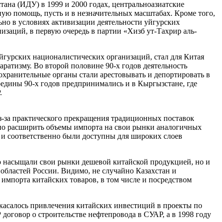
ана (ИДУ) в 1999 и 2000 годах, центральноазиатские
ую помощь, пусть и в незначительных масштабах. Кроме того,
но в условиях активизации деятельности уйгурских
изаций, в первую очередь в партии «Хизб ут-Тахрир аль-
йгурских националистических организаций, стал для Китая
ратизму. Во второй половине 90-х годов деятельность
охранительные органы стали арестовывать и депортировать в
едины 90-х годов предпринимались и в Кыргызстане, где
.
 из-за практического прекращения традиционных поставок
нно расширить объемы импорта на свои рынки аналогичных
й и соответственно были доступны для широких слоев
ко насыщали свои рынки дешевой китайской продукцией, но и
 областей России. Видимо, не случайно Казахстан и
импорта китайских товаров, в том числе и посредством
 касалось привлечения китайских инвестиций в проекты по
договор о строительстве нефтепровода в СУАР, а в 1998 году