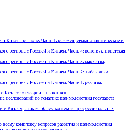
и Китая в регионе. Часть 1: рекомендуемые аналитические и
о региона с Россией и Китаем. Часть 4: конструктивистская
о региона с Россией и Китаем. Часть 3: марксизм,
о региона с Россией и Китаем. Часть 2: либерализм,
о региона с Россией и Китаем. Часть 1: реализм,
и Китаем: от теории к практике»
ие исследований по тематике взаимодействия государств
й и Китаем, а также общем контексте профессиональных
о всему комплексу вопросов развития и взаимодействия
исследовательского мышления элит