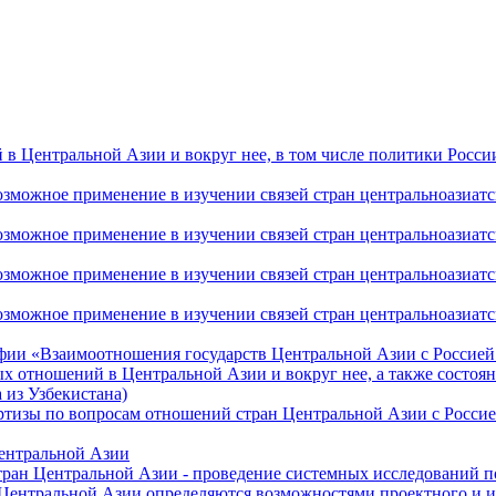
 Центральной Азии и вокруг нее, в том числе политики России 
ожное применение в изучении связей стран центральноазиатског
ожное применение в изучении связей стран центральноазиатског
ожное применение в изучении связей стран центральноазиатског
жное применение в изучении связей стран центральноазиатског
фии «Взаимоотношения государств Центральной Азии с Россией 
 отношений в Центральной Азии и вокруг нее, а также состоян
 из Узбекистана)
ртизы по вопросам отношений стран Центральной Азии с Россие
Центральной Азии
стран Центральной Азии - проведение системных исследований п
 Центральной Азии определяются возможностями проектного и 