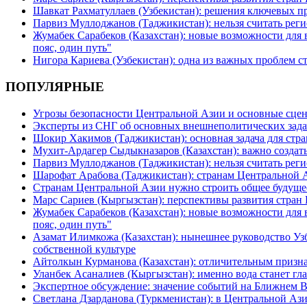
Шавкат Рахматуллаев (Узбекистан): решения ключевых п
Парвиз Муллоджанов (Таджикистан): нельзя считать ре
Жумабек Сарабеков (Казахстан): новые возможности для
пояс, один путь"
Нигора Кариева (Узбекистан): одна из важных проблем с
ПОПУЛЯРНЫЕ
Угрозы безопасности Центральной Азии и основные сцен
Эксперты из СНГ об основных внешнеполитических зада
Шокир Хакимов (Таджикистан): основная задача для стра
Мухит-Ардагер Сыдыкназаров (Казахстан): важно создать
Парвиз Муллоджанов (Таджикистан): нельзя считать ре
Шарофат Арабова (Таджикистан): странам Центральной 
Странам Центральной Азии нужно строить общее будуще
Марс Сариев (Кыргызстан): перспективы развития стран
Жумабек Сарабеков (Казахстан): новые возможности для
пояс, один путь"
Азамат Илимкожа (Казахстан): нынешнее руководство Узб
собственной культуре
Айтолкын Курманова (Казахстан): отличительным признак
Уланбек Асаналиев (Кыргызстан): именно вода станет г
Экспертное обсуждение: значение событий на Ближнем 
Светлана Дзарданова (Туркменистан): в Центральной Ази