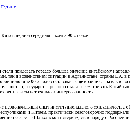
 Путину
Китая: период середины – конца 90-х годов
и стали придавать гораздо большее значение китайскому направ
и, так и воздействием ситуации в Афганистане, страны ЦА, в 
рой половине 90-х годов оставалась еще крайне слаба как в вое
тельностью, государства региона стали рассматривать Китай ка
роявлять в этом встречную заинтересованность.
ие первоначальный опыт институционального сотрудничества с
публиками и Китаем, практически безоговорочно поддержали 
военной сфере – «Шанхайской пятерки», став наряду с Россией 