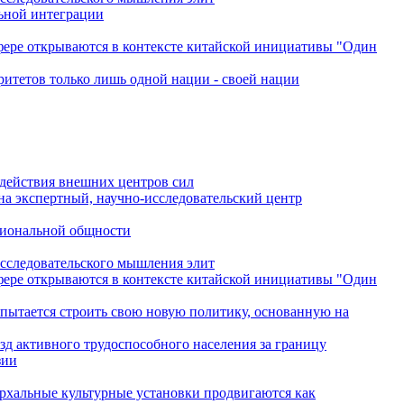
льной интеграции
сфере открываются в контексте китайской инициативы "Один
ритетов только лишь одной нации - своей нации
одействия внешних центров сил
на экспертный, научно-исследовательский центр
гиональной общности
исследовательского мышления элит
сфере открываются в контексте китайской инициативы "Один
 пытается строить свою новую политику, основанную на
зд активного трудоспособного населения за границу
зии
архальные культурные установки продвигаются как