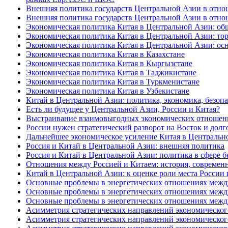
Внешняя политика государств Центральной Азии в отнош
Внешняя политика государств Центральной Азии в отнош
Экономическая политика Китая в Центральной Азии: об
Экономическая политика Китая в Центральной Азии: тор
Экономическая политика Китая в Центральной Азии: ос
Экономическая политика Китая в Казахстане
Экономическая политика Китая в Кыргызстане
Экономическая политика Китая в Таджикистане
Экономическая политика Китая в Туркменистане
Экономическая политика Китая в Узбекистане
Китай в Центральной Азии: политика, экономика, безоп
Есть ли будущее у Центральной Азии, России и Китая?
Выстраивание взаимовыгодных экономических отношени
России нужен стратегический разворот на Восток и дол
Дальнейшее экономическое усиление Китая в Центральн
Россия и Китай в Центральной Азии: внешняя политика
Россия и Китай в Центральной Азии: политика в сфере б
Отношения между Россией и Китаем: история, современн
Китай в Центральной Азии: к оценке роли места России
Основные проблемы в энергетических отношениях между
Основные проблемы в энергетических отношениях между Р
Основные проблемы в энергетических отношениях между Р
Асимметрия стратегических направлений экономического 
Асимметрия стратегических направлений экономического 