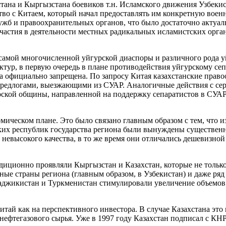
на и Кыргызстана боевиков т.н. Исламского движения Узбекист
во с Китаем, который начал предоставлять им конкретную военн
б и правоохранительных органов, что было достаточно актуаль
участия в деятельности местных радикальных исламистских орган
 самой многочисленной уйгурской диаспоры и различного рода у
тур, в первую очередь в плане противодействия уйгурскому сепа
 официально запрещена. По запросу Китая казахстанские право
редлогами, выезжающими из СУАР. Аналогичные действия с сер
урской общины, направленной на поддержку сепаратистов в СУАР
омическом плане. Это было связано главным образом с тем, что
ских республик государства региона были вынуждены существе
 невысокого качества, в то же время они отличались дешевизно
адиционно проявляли Кыргызстан и Казахстан, которые не толь
ные страны региона (главным образом, в Узбекистан) и даже ряд
аджикистан и Туркменистан стимулировали увеличение объемов 
итай как на перспективного инвестора. В случае Казахстана это
фтегазового сырья. Уже в 1997 году Казахстан подписал с КНР 