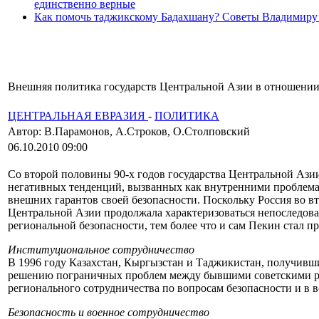
единственно верные
Как помочь таджикскому Бадахшану? Советы Владимиру
Внешняя политика государств Центральной Азии в отношении 
ЦЕНТРАЛЬНАЯ ЕВРАЗИЯ
-
ПОЛИТИКА
Автор: В.Парамонов, А.Строков, О.Столповский
06.10.2010 09:00
Со второй половины 90-х годов государства Центральной Ази
негативных тенденций, вызванных как внутренними проблемам
внешних гарантов своей безопасности. Поскольку Россия во вто
Центральной Азии продолжала характеризоваться непоследова
региональной безопасности, тем более что и сам Пекин стал п
Институциональное сотрудничество
В 1996 году Казахстан, Кыргызстан и Таджикистан, получивш
решению пограничных проблем между бывшими советскими рес
регионального сотрудничества по вопросам безопасности и в 
Безопасность и военное сотрудничество