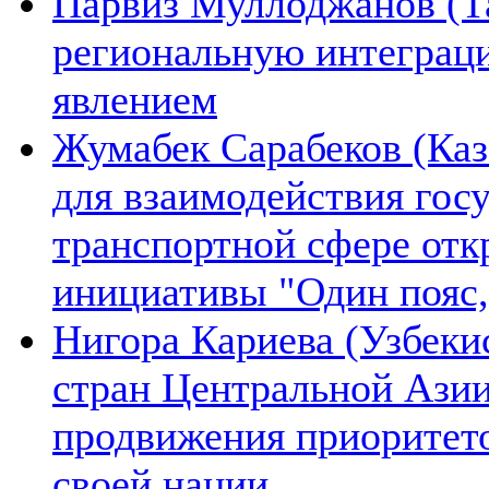
Парвиз Муллоджанов (Та
региональную интеграц
явлением
Жумабек Сарабеков (Каз
для взаимодействия гос
транспортной сфере отк
инициативы "Один пояс,
Нигора Кариева (Узбеки
стран Центральной Азии
продвижения приоритето
своей нации