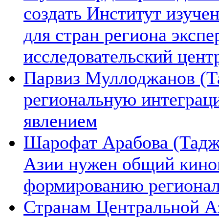
создать Институт изуче
для стран региона экспе
исследовательский цент
Парвиз Муллоджанов (Та
региональную интеграц
явлением
Шарофат Арабова (Тадж
Азии нужен общий киноп
формированию региона
Странам Центральной А