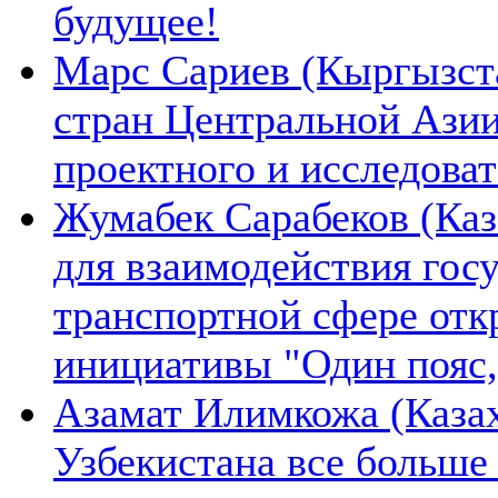
будущее!
Марс Сариев (Кыргызста
стран Центральной Ази
проектного и исследова
Жумабек Сарабеков (Каз
для взаимодействия гос
транспортной сфере отк
инициативы "Один пояс,
Азамат Илимкожа (Казах
Узбекистана все больше