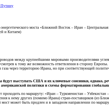
 Путину
-энергетического моста «Ближний Восток – Иран – Центральная 
ей и Китаем)
тепроводов между крупнейшими мировыми производителями угле
смотрев к тому же возможность ответвления в сторону Европы
и газа через территорию Ирана, но при соответствующей полити
кта будут выступать США и их ключевые союзники, однако, р
ре американской политики и схемы форматирования глобальн
ет проходить по маршруту: «Иран – Туркменистан – Узбекиста
ния к нему других (помимо Ирана) стран-поставщиков (из Ближн
 мост может быть продлен и в западном направлении по маршру