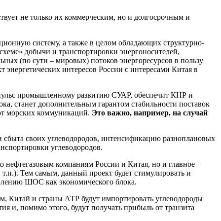
ствует не только их коммерческим, но и долгосрочным и
ционную систему, а также в целом обладающих структурно-
«схеме» добычи и транспортировки энергоносителей,
ьных (по сути – мировых) потоков энергоресурсов в пользу
т энергетических интересов России с интересами Китая в
пульс промышленному развитию СУАР, обеспечит КНР и
ка, станет дополнительным гарантом стабильности поставок
 от морских коммуникаций.
Это важно, например, на случай
и сбыта своих углеводородов, интенсификацию разноплановых
анспортировки углеводородов.
ко нефтегазовым компаниям России и Китая, но и главное –
.п.). Тем самым, данный проект будет стимулировать и
влению ШОС как экономического блока.
м, Китай и страны АТР будут импортировать углеводороды
ия и, помимо этого, будут получать прибыль от транзита