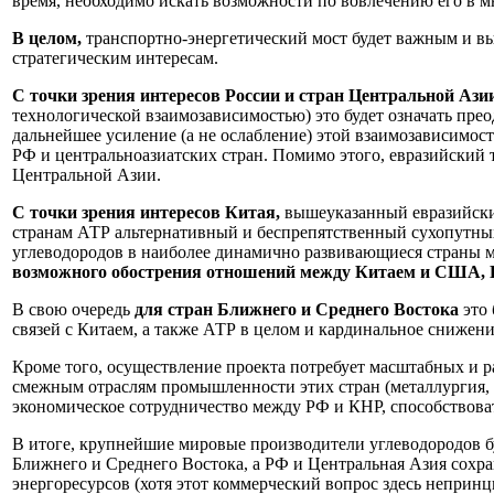
время, необходимо искать возможности по вовлечению его в 
В целом,
транспортно-энергетический мост будет важным и выг
стратегическим интересам.
С точки зрения интересов России и стран Центральной Ази
технологической взаимозависимостью) это будет означать пре
дальнейшее усиление (а не ослабление) этой взаимозависимост
РФ и центральноазиатских стран. Помимо этого, евразийский
Центральной Азии.
С точки зрения интересов Китая,
вышеуказанный евразийски
странам АТР альтернативный и беспрепятственный сухопутных
углеводородов в наиболее динамично развивающиеся страны м
возможного обострения отношений между Китаем и США,
В свою очередь
для стран Ближнего и Среднего Востока
это 
связей с Китаем, а также АТР в целом и кардинальное сниже
Кроме того, осуществление проекта потребует масштабных и ра
смежным отраслям промышленности этих стран (металлургия, м
экономическое сотрудничество между РФ и КНР, способствов
В итоге, крупнейшие мировые производители углеводородов б
Ближнего и Среднего Востока, а РФ и Центральная Азия сохран
энергоресурсов (хотя этот коммерческий вопрос здесь непринц