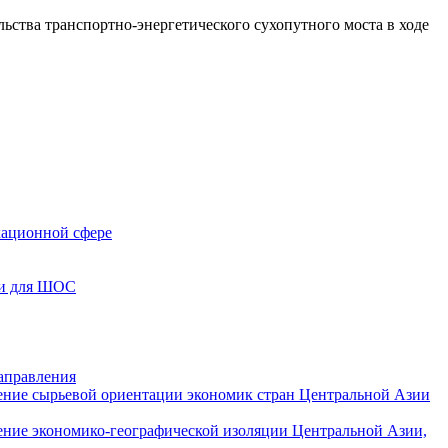
ьства транспортно-энергетического сухопутного моста в ходе
кационной сфере
чи для ШОС
аправления
ение сырьевой ориентации экономик стран Центральной Азии
ение экономико-географической изоляции Центральной Азии,