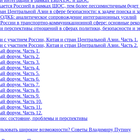
ной интеграции в рамках ЕврАзЭС и ШОС
ается Россией в рамках ШОС, тем более пессимистичным будет 
н Центральной Азии в сфере безопасности: к задаче поиска и 
и ОДКБ: аналитическое сопровождение интеграционных усилий
и России в транспортно-коммуникационной сфере: основные р
е и перспективы отношений в сферах политики, безопасности и 
 с участием России, Китая и стран Центральной Азии. Часть 1.
 с участием России, Китая и стран Центральной Азии. Часть 2.
й форум. Часть 1.
й форум. Часть 2.
й форум. Часть 3.
й форум. Часть 4.
й форум. Часть 5.
й форум. Часть 6.
й форум. Часть 7.
й форум. Часть 8.
й форум. Часть 9.
ый форум. Часть 10.
й форум. Часть 11.
ый форум. Часть 12.
ю: состояние, проблемы и перспективы
льзовать широкие возможности? Советы Владимиру Путину