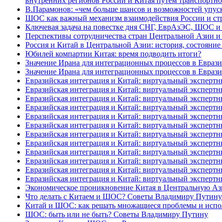
внутренних регионов России и Китая путем транспорт
В.Парамонов: «чем больше шансов и возможностей упуск
ШОС как важный механизм взаимодействия России и стра
Ключевая задача на повестке дня СНГ, ЕврАзЭС, ШОС 
Перспективы сотрудничества стран Центральной Азии 
Россия и Китай в Центральной Азии: история, состояни
Юбилей компартии Китая: время подводить итоги?
Значение Ирана для интеграционных процессов в Евразии
Значение Ирана для интеграционных процессов в Евразии
Евразийская интеграция и Китай: виртуальный экспертны
Евразийская интеграция и Китай: виртуальный экспертны
Евразийская интеграция и Китай: виртуальный экспертны
Евразийская интеграция и Китай: виртуальный экспертны
Евразийская интеграция и Китай: виртуальный экспертны
Евразийская интеграция и Китай: виртуальный экспертны
Евразийская интеграция и Китай: виртуальный экспертны
Евразийская интеграция и Китай: виртуальный экспертны
Евразийская интеграция и Китай: виртуальный экспертны
Евразийская интеграция и Китай: виртуальный экспертн
Евразийская интеграция и Китай: виртуальный экспертны
Евразийская интеграция и Китай: виртуальный экспертн
Экономическое проникновение Китая в Центральную Ази
Что делать с Китаем и ШОС? Советы Владимиру Путину
Китай и ШОС: как решать множащиеся проблемы и испо
ШОС: быть или не быть? Советы Владимиру Путину