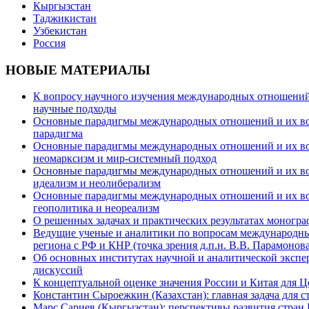
Кыргызстан
Таджикистан
Узбекистан
Россия
НОВЫЕ МАТЕРИАЛЫ
К вопросу научного изучения международных отношений в
научные подходы
Основные парадигмы международных отношений и их возм
парадигма
Основные парадигмы международных отношений и их возм
неомарксизм и мир-системный подход
Основные парадигмы международных отношений и их возм
идеализм и неолиберализм
Основные парадигмы международных отношений и их возмо
геополитика и неореализм
О решенных задачах и практических результатах моногра
Ведущие ученые и аналитики по вопросам международных
региона с РФ и КНР (точка зрения д.п.н. В.В. Парамонова
Об основных институтах научной и аналитической экспе
дискуссий
К концептуальной оценке значения России и Китая для 
Константин Сыроежкин (Казахстан): главная задача для 
Марс Сариев (Кыргызстан): перспективы развития стран