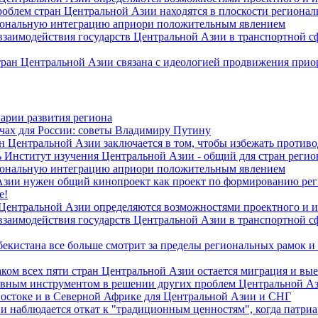
роблем стран Центральной Азии находятся в плоскости региона
гиональную интеграцию априори положительным явлением
 взаимодействия государств Центральной Азии в транспортной 
тран Центральной Азии связана с идеологией продвижения прио
арии развития региона
чах для России: советы Владимиру Путину
н Центральной Азии заключается в том, чтобы избежать против
 Институт изучения Центральной Азии - общий для стран регио
гиональную интеграцию априори положительным явлением
Азии нужен общий кинопроект как проект по формированию ре
е!
 Центральной Азии определяются возможностями проектного и 
 взаимодействия государств Центральной Азии в транспортной 
екистана все больше смотрит за пределы региональных рамок и
ом всех пяти стран Центральной Азии остается миграция и вые
лавным инструментом в решении других проблем Центральной А
Востоке и в Северной Африке для Центральной Азии и СНГ
и наблюдается откат к "традиционным ценностям", когда патри