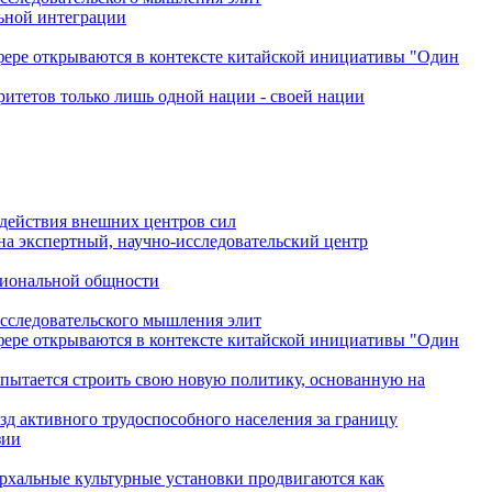
льной интеграции
сфере открываются в контексте китайской инициативы "Один
ритетов только лишь одной нации - своей нации
одействия внешних центров сил
на экспертный, научно-исследовательский центр
гиональной общности
исследовательского мышления элит
сфере открываются в контексте китайской инициативы "Один
 пытается строить свою новую политику, основанную на
зд активного трудоспособного населения за границу
зии
архальные культурные установки продвигаются как