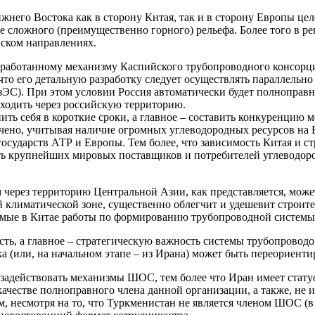
жнего Востока как в сторону Китая, так и в сторону Европы це
 сложного (преимущественно горного) рельефа. Более того в ре
йском направлениях.
работанному механизму Каспийского трубопроводного консорциум
что его детальную разработку следует осуществлять параллельн
зЭС). При этом условии Россия автоматически будет полноправ
роходить через российскую территорию.
ить себя в короткие сроки, а главное – составить конкуренцию
чено, учитывая наличие огромных углеводородных ресурсов на 
сударств АТР и Европы. Тем более, что зависимость Китая и ст
ость крупнейших мировых поставщиков и потребителей углеводор
через территорию Центральной Азии, как представляется, может
 климатической зоне, существенно облегчит и удешевит строит
яемые в Китае работы по формированию трубопроводной систем
ь, а главное – стратегическую важность системы трубопроводов
 (или, на начальном этапе – из Ирана) может быть переориенти
задействовать механизмы ШОС, тем более что Иран имеет стат
ачестве полноправного члена данной организации, а также, не и
, несмотря на то, что Туркменистан не является членом ШОС (в 