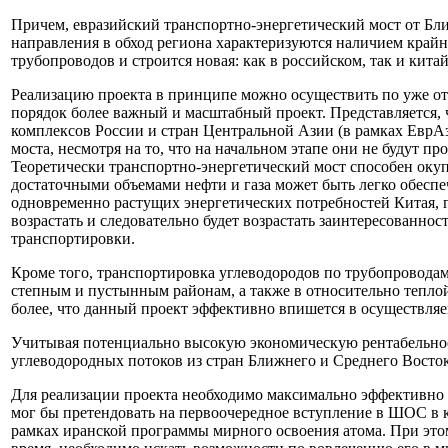
Причем, евразийский транспортно-энергетический мост от Бли
направления в обход региона характеризуются наличием крайне
трубопроводов и строится новая: как в российском, так и кита
Реализацию проекта в принципе можно осуществить по уже от
порядок более важный и масштабный проект. Представляется, 
комплексов России и стран Центральной Азии (в рамках ЕврА
моста, несмотря на то, что на начальном этапе они не будут п
Теоретически транспортно-энергетический мост способен окуп
достаточными объемами нефти и газа может быть легко обеспе
одновременно растущих энергетических потребностей Китая, го
возрастать и следовательно будет возрастать заинтересованн
транспортировки.
Кроме того, транспортировка углеводородов по трубопроводам 
степным и пустынным районам, а также в относительно теплой
более, что данный проект эффективно впишется в осуществл
Учитывая потенциально высокую экономическую рентабельност
углеводородных потоков из стран Ближнего и Среднего Востока
Для реализации проекта необходимо максимально эффективно 
мог бы претендовать на первоочередное вступление в ШОС в к
рамках иранской программы мирного освоения атома. При этом