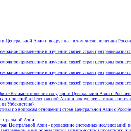
 Центральной Азии и вокруг нее, в том числе политики России 
ожное применение в изучении связей стран центральноазиатског
ожное применение в изучении связей стран центральноазиатског
ожное применение в изучении связей стран центральноазиатског
жное применение в изучении связей стран центральноазиатског
фии «Взаимоотношения государств Центральной Азии с Россией 
 отношений в Центральной Азии и вокруг нее, а также состоян
 из Узбекистана)
ртизы по вопросам отношений стран Центральной Азии с Россие
Центральной Азии
стран Центральной Азии - проведение системных исследований п
 Центральной Азии определяются возможностями проектного и 