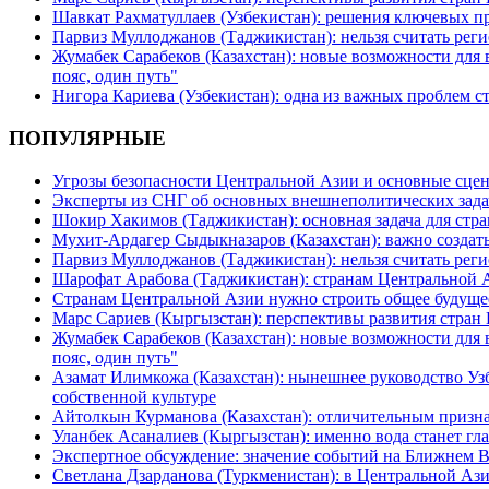
Шавкат Рахматуллаев (Узбекистан): решения ключевых п
Парвиз Муллоджанов (Таджикистан): нельзя считать ре
Жумабек Сарабеков (Казахстан): новые возможности для
пояс, один путь"
Нигора Кариева (Узбекистан): одна из важных проблем с
ПОПУЛЯРНЫЕ
Угрозы безопасности Центральной Азии и основные сцен
Эксперты из СНГ об основных внешнеполитических зада
Шокир Хакимов (Таджикистан): основная задача для стра
Мухит-Ардагер Сыдыкназаров (Казахстан): важно создать
Парвиз Муллоджанов (Таджикистан): нельзя считать ре
Шарофат Арабова (Таджикистан): странам Центральной 
Странам Центральной Азии нужно строить общее будуще
Марс Сариев (Кыргызстан): перспективы развития стран
Жумабек Сарабеков (Казахстан): новые возможности для
пояс, один путь"
Азамат Илимкожа (Казахстан): нынешнее руководство Узб
собственной культуре
Айтолкын Курманова (Казахстан): отличительным признак
Уланбек Асаналиев (Кыргызстан): именно вода станет г
Экспертное обсуждение: значение событий на Ближнем 
Светлана Дзарданова (Туркменистан): в Центральной Ази