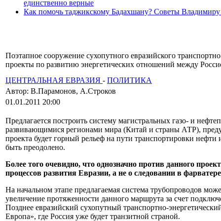
единственно верные
Как помочь таджикскому Бадахшану? Советы Владимиру
Поэтапное сооружение сухопутного евразийского транспортно
проекты по развитию энергетических отношений между Росси
ЦЕНТРАЛЬНАЯ ЕВРАЗИЯ
-
ПОЛИТИКА
Автор: В.Парамонов, А.Строков
01.01.2011 20:00
Предлагается построить систему магистральных газо- и неф
развивающимися регионами мира (Китай и страны АТР), преду
проекта будет горный рельеф на пути транспортировки нефти 
быть преодолено.
Более того очевидно, что однозначно против данного прое
процессов развития Евразии, а не о следовании в фарвате
На начальном этапе предлагаемая система трубопроводов мож
увеличение протяженности данного маршрута за счет подключе
Позднее евразийский сухопутный транспортно-энергетический
Европа», где Россия уже будет транзитной страной.