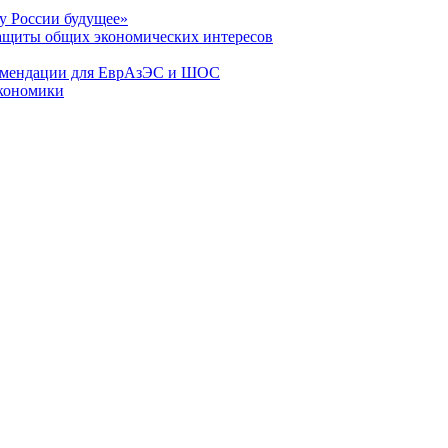
у России будущее»
защиты общих экономических интересов
екомендации для ЕврАзЭС и ШОС
экономики