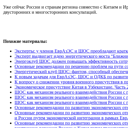
Уже сейчас России и странам региона совместно с Китаем и И
двусторонних и многосторонних консультаций.
Похожие материалы:
Эксперты: у членов ЕврАзЭС и ШОС преобладают кратк
Эксперт выдвигает идею энергетического моста “Ближн
Энергоклуб ШОС должен повышать эффективность сотру
Основные рекомендации по решению проблем на пути со
Энергетический клуб ШОС: фантом, способный обеспеч
К новым задачам для ЕврАзЭС, ШОС и ОДКБ по развитию
К вопросу о снижении уровня военного присутствия в п
Экономическое присутствие Китая в Узбекистане. Часть 2
ШОС как механизм реального взаимодействия России с г
ШОС как механизм реального взаимодействия России с г
ШОС как механизм реального взаимодействия России с г
Основные рекомендации по развитию экономических от
Основные рекомендации по развитию экономических отн
и России путем экономической интеграции в рамках Ев
Основные рекомендации по развитию экономических отн