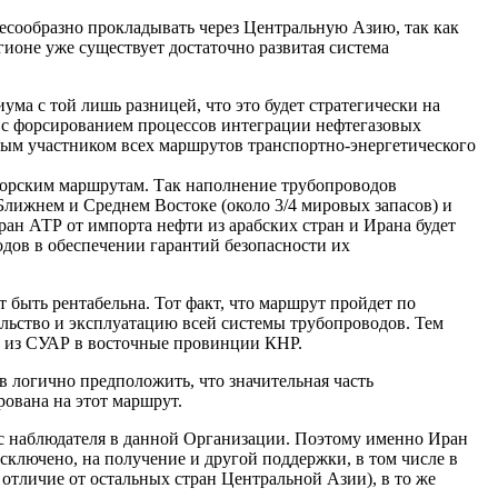
лесообразно прокладывать через Центральную Азию, так как
гионе уже существует достаточно развитая система
а с той лишь разницей, что это будет стратегически на
о с форсированием процессов интеграции нефтегазовых
ным участником всех маршрутов транспортно-энергетического
 морским маршрутам. Так наполнение трубопроводов
Ближнем и Среднем Востоке (около 3/4 мировых запасов) и
ран АТР от импорта нефти из арабских стран и Ирана будет
одов в обеспечении гарантий безопасности их
 быть рентабельна. Тот факт, что маршрут пройдет по
ельство и эксплуатацию всей системы трубопроводов. Тем
ы из СУАР в восточные провинции КНР.
 логично предположить, что значительная часть
рована на этот маршрут.
ус наблюдателя в данной Организации. Поэтому именно Иран
сключено, на получение и другой поддержки, в том числе в
отличие от остальных стран Центральной Азии), в то же