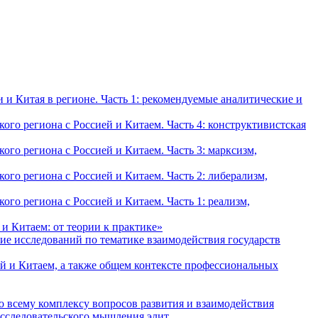
и Китая в регионе. Часть 1: рекомендуемые аналитические и
о региона с Россией и Китаем. Часть 4: конструктивистская
о региона с Россией и Китаем. Часть 3: марксизм,
о региона с Россией и Китаем. Часть 2: либерализм,
о региона с Россией и Китаем. Часть 1: реализм,
и Китаем: от теории к практике»
ие исследований по тематике взаимодействия государств
й и Китаем, а также общем контексте профессиональных
о всему комплексу вопросов развития и взаимодействия
исследовательского мышления элит