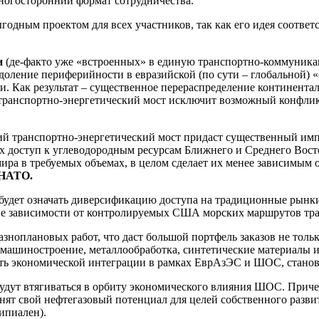
многосторонний формат сотрудничества.
одным проектом для всех участников, так как его идея соответ
и
(де-факто уже «встроенных» в единую транспортно-коммуника
одоление периферийности в евразийской (по сути – глобальной) 
и. Как результат – существенное перераспределение континентал
 транспортно-энергетический мост исключит возможный конфлик
й транспортно-энергетический мост придаст существенный им
 доступ к углеводородным ресурсам Ближнего и Среднего Восто
ира в требуемых объемах, в целом сделает их менее зависимым
 НАТО.
будет означать диверсификацию доступа на традиционные рынк
ние зависимости от контролируемых США морских маршрутов тр
зноплановых работ, что даст большой портфель заказов не толь
ашиностроение, металлообработка, синтетические материалы и т
ать экономической интеграции в рамках ЕврАзЭС и ШОС, стано
удут втягиваться в орбиту экономического влияния ШОС. Приче
ят свой нефтегазовый потенциал для целей собственного развит
ипиален).