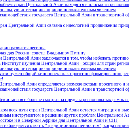
роблем стран Центральной Азии находятся в плоскости региона
гиональную интеграцию априори положительным явлением
 взаимодействия государств Центральной Азии в транспортной 
тран Центральной Азии связана с идеологией продвижения прио
арии развития региона
чах для России: советы Владимиру Путину
н Центральной Азии заключается в том, чтобы избежать против
 Институт изучения Центральной Азии - общий для стран регио
гиональную интеграцию априори положительным явлением
Азии нужен общий кинопроект как проект по формированию ре
е!
 Центральной Азии определяются возможностями проектного и 
 взаимодействия государств Центральной Азии в транспортной 
екистана все больше смотрит за пределы региональных рамок и
ом всех пяти стран Центральной Азии остается миграция и вые
лавным инструментом в решении других проблем Центральной А
Востоке и в Северной Африке для Центральной Азии и СНГ
и наблюдается откат к "традиционным ценностям", когда патри