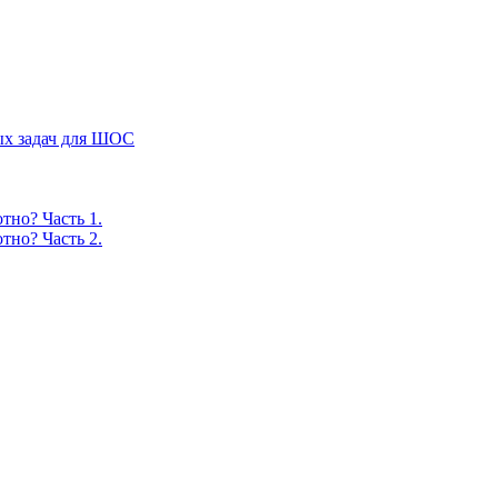
ых задач для ШОС
тно? Часть 1.
тно? Часть 2.