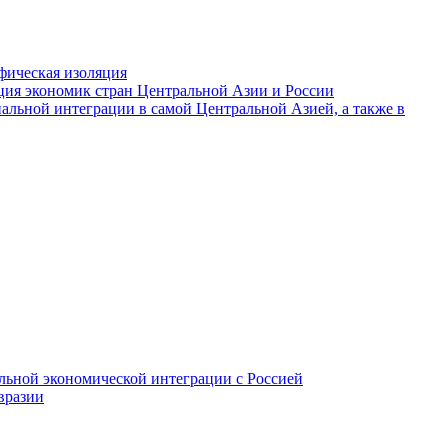
фическая изоляция
ция экономик стран Центральной Азии и России
альной интеграции в самой Центральной Азией, а также в
ьной экономической интеграции с Россией
вразии