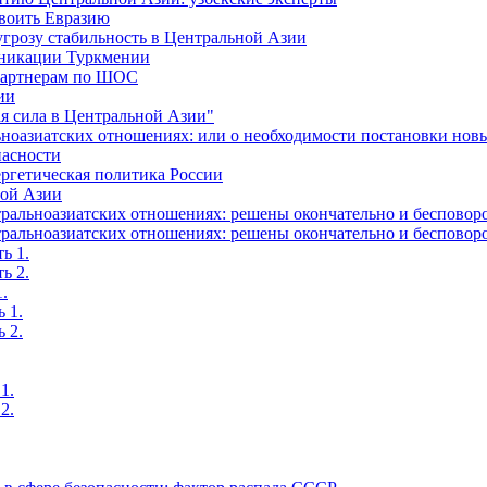
своить Евразию
угрозу стабильность в Центральной Азии
уникации Туркмении
-партнерам по ШОС
ии
я сила в Центральной Азии"
ьноазиатских отношениях: или о необходимости постановки нов
пасности
ргетическая политика России
ной Азии
альноазиатских отношениях: решены окончательно и бесповоро
альноазиатских отношениях: решены окончательно и бесповоро
ь 1.
ь 2.
.
 1.
 2.
1.
2.