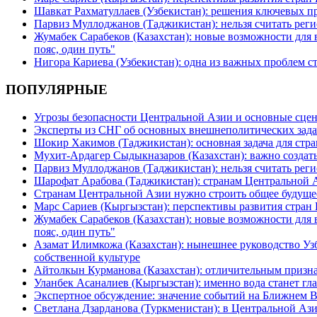
Шавкат Рахматуллаев (Узбекистан): решения ключевых п
Парвиз Муллоджанов (Таджикистан): нельзя считать ре
Жумабек Сарабеков (Казахстан): новые возможности для
пояс, один путь"
Нигора Кариева (Узбекистан): одна из важных проблем с
ПОПУЛЯРНЫЕ
Угрозы безопасности Центральной Азии и основные сцен
Эксперты из СНГ об основных внешнеполитических зада
Шокир Хакимов (Таджикистан): основная задача для стра
Мухит-Ардагер Сыдыкназаров (Казахстан): важно создать
Парвиз Муллоджанов (Таджикистан): нельзя считать ре
Шарофат Арабова (Таджикистан): странам Центральной 
Странам Центральной Азии нужно строить общее будуще
Марс Сариев (Кыргызстан): перспективы развития стран
Жумабек Сарабеков (Казахстан): новые возможности для
пояс, один путь"
Азамат Илимкожа (Казахстан): нынешнее руководство Узб
собственной культуре
Айтолкын Курманова (Казахстан): отличительным признак
Уланбек Асаналиев (Кыргызстан): именно вода станет г
Экспертное обсуждение: значение событий на Ближнем 
Светлана Дзарданова (Туркменистан): в Центральной Ази