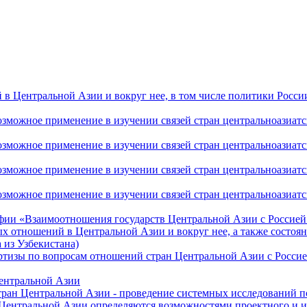
 Центральной Азии и вокруг нее, в том числе политики России 
ожное применение в изучении связей стран центральноазиатског
ожное применение в изучении связей стран центральноазиатског
ожное применение в изучении связей стран центральноазиатског
жное применение в изучении связей стран центральноазиатског
фии «Взаимоотношения государств Центральной Азии с Россией 
 отношений в Центральной Азии и вокруг нее, а также состоян
 из Узбекистана)
ртизы по вопросам отношений стран Центральной Азии с Россие
Центральной Азии
стран Центральной Азии - проведение системных исследований п
 Центральной Азии определяются возможностями проектного и 