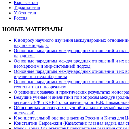
Кыргызстан
Таджикистан
Узбекистан
Россия
НОВЫЕ МАТЕРИАЛЫ
К вопросу научного изучения международных отношений в
научные подходы
Основные парадигмы международных отношений и их возм
парадигма
Основные парадигмы международных отношений и их возм
неомарксизм и мир-системный подход
Основные парадигмы международных отношений и их возм
идеализм и неолиберализм
Основные парадигмы международных отношений и их возмо
геополитика и неореализм
О решенных задачах и практических результатах моногра
Ведущие ученые и аналитики по вопросам международных
региона с РФ и КНР (точка зрения д.п.н. В.В. Парамонова
Об основных институтах научной и аналитической экспе
дискуссий
К концептуальной оценке значения России и Китая для 
Константин Сыроежкин (Казахстан): главная задача для 
Марс Сариев (Кыргызстан): перспективы развития стран