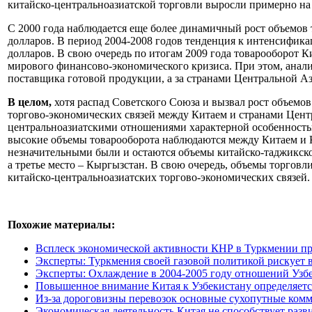
китайско-центральноазиатской торговли выросли примерно на
С 2000 года наблюдается еще более динамичный рост объемов т
долларов. В период 2004-2008 годов тенденция к интенсификаци
долларов. В свою очередь по итогам 2009 года товарооборот 
мирового финансово-экономического кризиса. При этом, анал
поставщика готовой продукции, а за странами Центральной Аз
В целом,
хотя распад Советского Союза и вызвал рост объемов
торгово-экономических связей между Китаем и странами Центр
центральноазиатскими отношениями характерной особенность
высокие объемы товарооборота наблюдаются между Китаем и К
незначительными были и остаются объемы китайско-таджикско
а третье место – Кыргызстан. В свою очередь, объемы торгов
китайско-центральноазиатских торгово-экономических связей.
Похожие материалы:
Всплеск экономической активности КНР в Туркмении про
Эксперты: Туркмения своей газовой политикой рискует 
Эксперты: Охлаждение в 2004-2005 году отношений Узб
Повышенное внимание Китая к Узбекистану определяетс
Из-за дороговизны перевозок основные сухопутные ком
Экономическая деятельность Китая не способствует раз