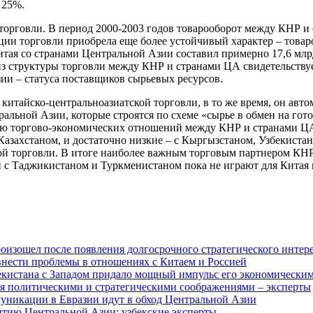
 25%.
орговли. В период 2000-2003 годов товарооборот между КНР и ст
и торговли приобрела еще более устойчивый характер – товарооб
Китая со странами Центральной Азии составил примерно 17,6 млр
из структуры торговли между КНР и странами ЦА свидетельствуе
ии – статуса поставщиков сырьевых ресурсов.
 китайско-центральноазиатской торговли, в то же время, он ав
альной Азии, которые строятся по схеме «сырье в обмен на гото
ю торгово-экономических отношений между КНР и странами ЦА 
азахстаном, и достаточно низкие – с Кыргызстаном, Узбекиста
й торговли. В итоге наиболее важным торговым партнером КНР 
ли с Таджикистаном и Туркменистаном пока не играют для Китая 
изошел после появления долгосрочного стратегического интере
внести проблемы в отношениях с Китаем и Россией
екистана с Западом придало мощный импульс его экономическим
я политическими и стратегическими соображениями – эксперты
муникации в Евразии идут в обход Центральной Азии
витию Центральной Азии: узбекские эксперты