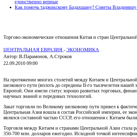
единственно верные
Как помочь таджикскому Бадахшану? Советы Владимиру
Торгово-экономические отношения Китая и стран Центрально
ЦЕНТРАЛЬНАЯ ЕВРАЗИЯ
-
ЭКОНОМИКА
Автор: В.Парамонов, А.Строков
22.09.2010 09:00
На протяжении многих столетий между Китаем и Центральной 
шелкового пути (вплоть до середины II-го тысячелетия нашей
Европой. Они имели статус хорошо развитых торговых, финан
научных знаний и передовых технологий.
Закат торговли по Великому шелковому пути привел к фактич
Центральная Азия вошла в состав Российской империи, ее эко
являлся составной частью СССР, его отношения с Китаем были
Торговля между Китаем и странами Центральной Азии стала ра
350-700 млн. долларов ежегодно. Исходной точкой интенсифи