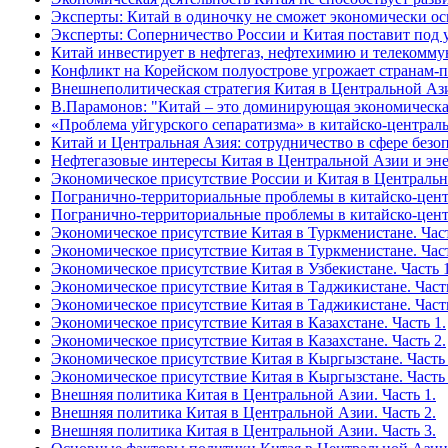
Эксперты: Китай в одиночку не сможет экономически о
Эксперты: Соперничество России и Китая поставит под 
Китай инвестирует в нефтегаз, нефтехимию и телекомм
Конфликт на Корейском полуострове угрожает странам
Внешнеполитическая стратегия Китая в Центральной Аз
В.Парамонов: "Китай – это доминирующая экономическа
«Проблема уйгурского сепаратизма» в китайско-централ
Китай и Центральная Азия: сотрудничество в сфере безо
Нефтегазовые интересы Китая в Центральной Азии и эне
Экономическое присутствие России и Китая в Централь
Погранично-территориальные проблемы в китайско-центр
Погранично-территориальные проблемы в китайско-центр
Экономическое присутствие Китая в Туркменистане. Част
Экономическое присутствие Китая в Туркменистане. Част
Экономическое присутствие Китая в Узбекистане. Часть 1
Экономическое присутствие Китая в Таджикистане. Часть
Экономическое присутствие Китая в Таджикистане. Часть
Экономическое присутствие Китая в Казахстане. Часть 1.
Экономическое присутствие Китая в Казахстане. Часть 2.
Экономическое присутствие Китая в Кыргызстане. Часть 
Экономическое присутствие Китая в Кыргызстане. Часть 
Внешняя политика Китая в Центральной Азии. Часть 1.
Внешняя политика Китая в Центральной Азии. Часть 2.
Внешняя политика Китая в Центральной Азии. Часть 3.