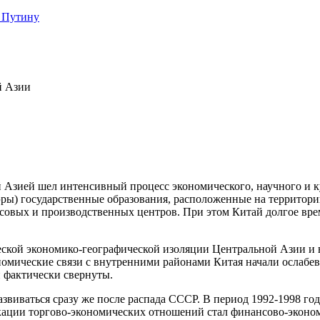
 Путину
й Азии
Азией шел интенсивный процесс экономического, научного и ку
 эры) государственные образования, расположенные на террито
совых и производственных центров. При этом Китай долгое вр
еской экономико-географической изоляции Центральной Азии и
номические связи с внутренними районами Китая начали ослабева
 фактически свернуты.
звиваться сразу же после распада СССР. В период 1992-1998 год
кации торгово-экономических отношений стал финансово-эконом