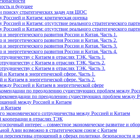
езопасности
ость и будущее
 и поиску стратегических задач для ШОС
 Россией и Китаем: критическая оценка
оссией и Китаем: отсутствие реального стратегического партне
оссией и Китаем: отсутствие реального стратегического партне
и энергетического развития России и Китая. Часть 1.
и энергетического развития России и Китая. Часть 2.
и энергетического развития России и Китая. Часть 3.
и энергетического развития России и Китая. Часть 4.
трудничеству с Китаем в отраслях ТЭК. Часть 1.
трудничеству с Китаем в отраслях ТЭК. Часть 2.
трудничеству с Китаем в отраслях ТЭК. Часть 3.
и Китаем в энергетической сфере. Часть 1.
и Китаем в энергетической сфере. Часть 2.
жду Россией и Китаем в энергетической сфере
екомендации по преодолению существующих проблем между Росси
(рекомендации по преодолению существующих проблем между Ро
ношений между Россией и Китаем
 и Китаем
го экономического сотрудничества между Россией и Китаем
й кооперации в отраслях ТЭК
лгосрочный интерес – совместное экономическое развитие и обо
ьной Азии возможно в стратегическом союзе с Китаем
е и перспективы отношений в сферах политики, безопасности и 