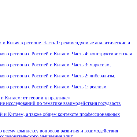
и Китая в регионе. Часть 1: рекомендуемые аналитические и
о региона с Россией и Китаем. Часть 4: конструктивистская
о региона с Россией и Китаем. Часть 3: марксизм,
о региона с Россией и Китаем. Часть 2: либерализм,
о региона с Россией и Китаем. Часть 1: реализм,
и Китаем: от теории к практике»
ие исследований по тематике взаимодействия государств
й и Китаем, а также общем контексте профессиональных
о всему комплексу вопросов развития и взаимодействия
исследовательского мышления элит