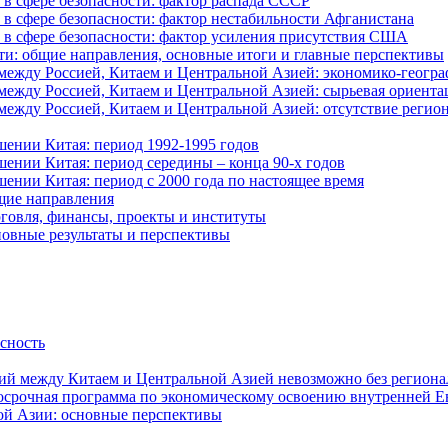
в сфере безопасности: фактор распада СССР
в сфере безопасности: фактор нестабильности Афганистана
в сфере безопасности: фактор усиления присутствия США
ти: общие направления, основные итоги и главные перспективы
ежду Россией, Китаем и Центральной Азией: экономико-геогра
ежду Россией, Китаем и Центральной Азией: сырьевая ориента
жду Россией, Китаем и Центральной Азией: отсутствие регион
ении Китая: период 1992-1995 годов
ении Китая: период середины – конца 90-х годов
ении Китая: период с 2000 года по настоящее время
щие направления
говля, финансы, проекты и институты
новные результаты и перспективы
асность
й между Китаем и Центральной Азией невозможно без регионал
госрочная программа по экономическому освоению внутренней Е
ой Азии: основные перспективы