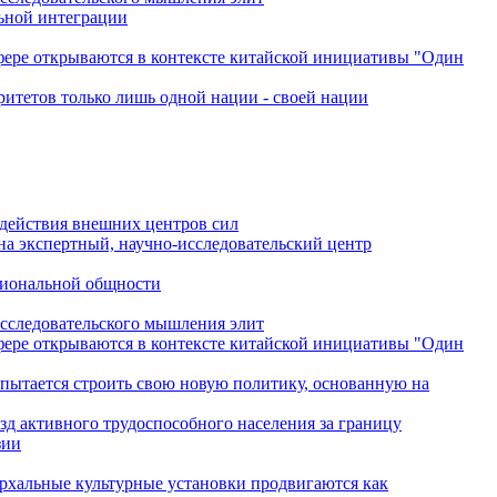
льной интеграции
сфере открываются в контексте китайской инициативы "Один
ритетов только лишь одной нации - своей нации
одействия внешних центров сил
на экспертный, научно-исследовательский центр
гиональной общности
исследовательского мышления элит
сфере открываются в контексте китайской инициативы "Один
 пытается строить свою новую политику, основанную на
зд активного трудоспособного населения за границу
зии
архальные культурные установки продвигаются как