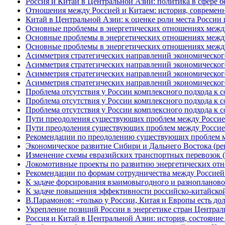
Россия и Китай в Центральной Азии: политика в сфере б
Отношения между Россией и Китаем: история, современн
Китай в Центральной Азии: к оценке роли места России
Основные проблемы в энергетических отношениях между
Основные проблемы в энергетических отношениях между Р
Основные проблемы в энергетических отношениях между Р
Асимметрия стратегических направлений экономического 
Асимметрия стратегических направлений экономического 
Асимметрия стратегических направлений экономического 
Асимметрия стратегических направлений экономического 
Проблема отсутствия у России комплексного подхода к со
Проблема отсутствия у России комплексного подхода к со
Проблема отсутствия у России комплексного подхода к со
Пути преодоления существующих проблем между Россией 
Пути преодоления существующих проблем между Россией 
Рекомендации по преодолению существующих проблем ме
Экономическое развитие Сибири и Дальнего Востока (р
Изменение схемы евразийских транспортных перевозок 
Локомотивные проекты по развитию энергетических от
Рекомендации по формам сотрудничества между Россией
К задаче форсирования взаимовыгодного и разнопланово
К задаче повышения эффективности российско-китайско
В.Парамонов: «только у России, Китая и Европы есть до
Укрепление позиций России в энергетике стран Централ
Россия и Китай в Центральной Азии: история, состояни