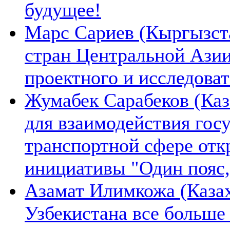
будущее!
Марс Сариев (Кыргызста
стран Центральной Ази
проектного и исследова
Жумабек Сарабеков (Каз
для взаимодействия гос
транспортной сфере отк
инициативы "Один пояс,
Азамат Илимкожа (Казах
Узбекистана все больше