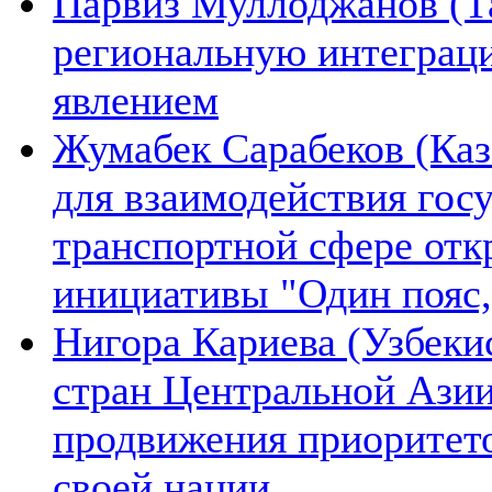
Парвиз Муллоджанов (Та
региональную интеграц
явлением
Жумабек Сарабеков (Каз
для взаимодействия гос
транспортной сфере отк
инициативы "Один пояс,
Нигора Кариева (Узбеки
стран Центральной Азии
продвижения приоритето
своей нации