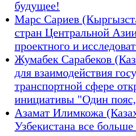
будущее!
Марс Сариев (Кыргызста
стран Центральной Ази
проектного и исследова
Жумабек Сарабеков (Каз
для взаимодействия гос
транспортной сфере отк
инициативы "Один пояс,
Азамат Илимкожа (Казах
Узбекистана все больше