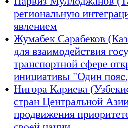
Парвиз Муллоджанов (Та
региональную интеграц
явлением
Жумабек Сарабеков (Каз
для взаимодействия гос
транспортной сфере отк
инициативы "Один пояс,
Нигора Кариева (Узбеки
стран Центральной Азии
продвижения приоритето
своей нации