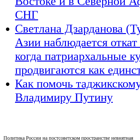
Востоке и в Северной А
СНГ
Светлана Дзарданова (Т
Азии наблюдается откат
когда патриархальные к
продвигаются как единс
Как помочь таджикском
Владимиру Путину
Политика России на постсоветском пространстве невнятная