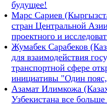
будущее!
Марс Сариев (Кыргызста
стран Центральной Ази
проектного и исследова
Жумабек Сарабеков (Каз
для взаимодействия гос
транспортной сфере отк
инициативы "Один пояс,
Азамат Илимкожа (Казах
Узбекистана все больше