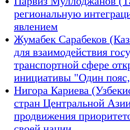
Парвиз Муллоджанов (Та
региональную интеграц
явлением
Жумабек Сарабеков (Каз
для взаимодействия гос
транспортной сфере отк
инициативы "Один пояс,
Нигора Кариева (Узбеки
стран Центральной Азии
продвижения приоритето
своей нации