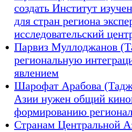
создать Институт изуче
для стран региона экспе
исследовательский цент
Парвиз Муллоджанов (Та
региональную интеграц
явлением
Шарофат Арабова (Тадж
Азии нужен общий киноп
формированию региона
Странам Центральной А