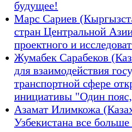
будущее!
Марс Сариев (Кыргызста
стран Центральной Ази
проектного и исследова
Жумабек Сарабеков (Каз
для взаимодействия гос
транспортной сфере отк
инициативы "Один пояс,
Азамат Илимкожа (Казах
Узбекистана все больше