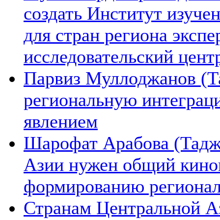
создать Институт изуче
для стран региона экспе
исследовательский цент
Парвиз Муллоджанов (Та
региональную интеграц
явлением
Шарофат Арабова (Тадж
Азии нужен общий киноп
формированию региона
Странам Центральной А