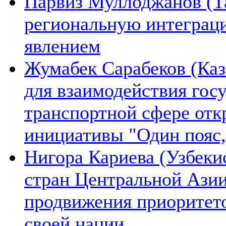
Парвиз Муллоджанов (Та
региональную интеграц
явлением
Жумабек Сарабеков (Каз
для взаимодействия гос
транспортной сфере отк
инициативы "Один пояс,
Нигора Кариева (Узбеки
стран Центральной Азии
продвижения приоритето
своей нации