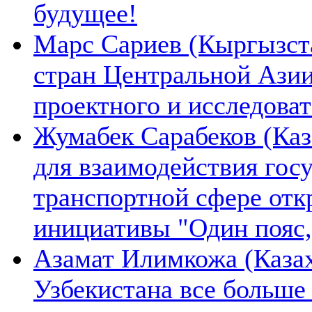
будущее!
Марс Сариев (Кыргызста
стран Центральной Ази
проектного и исследова
Жумабек Сарабеков (Каз
для взаимодействия гос
транспортной сфере отк
инициативы "Один пояс,
Азамат Илимкожа (Казах
Узбекистана все больше