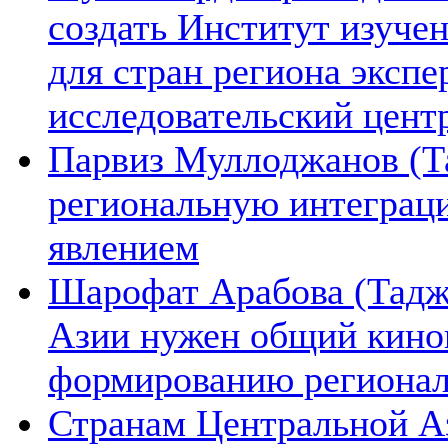
создать Институт изуче
для стран региона экспе
исследовательский цент
Парвиз Муллоджанов (Та
региональную интеграц
явлением
Шарофат Арабова (Тадж
Азии нужен общий киноп
формированию региона
Странам Центральной А