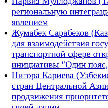
Парвиз Муллоджанов (Та
региональную интеграц
явлением
Жумабек Сарабеков (Каз
для взаимодействия гос
транспортной сфере отк
инициативы "Один пояс,
Нигора Кариева (Узбеки
стран Центральной Азии
продвижения приоритето
своей нации