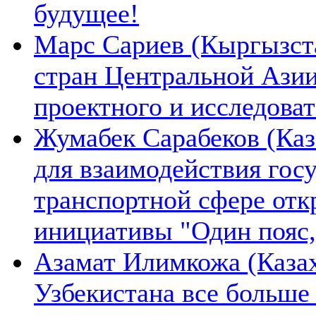
будущее!
Марс Сариев (Кыргызста
стран Центральной Ази
проектного и исследова
Жумабек Сарабеков (Каз
для взаимодействия гос
транспортной сфере отк
инициативы "Один пояс,
Азамат Илимкожа (Казах
Узбекистана все больше