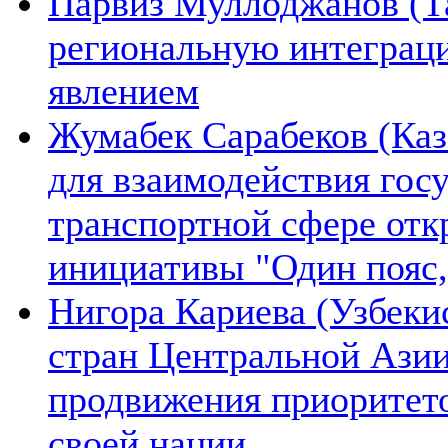
Парвиз Муллоджанов (Та
региональную интеграц
явлением
Жумабек Сарабеков (Каз
для взаимодействия гос
транспортной сфере отк
инициативы "Один пояс,
Нигора Кариева (Узбеки
стран Центральной Азии
продвижения приоритето
своей нации