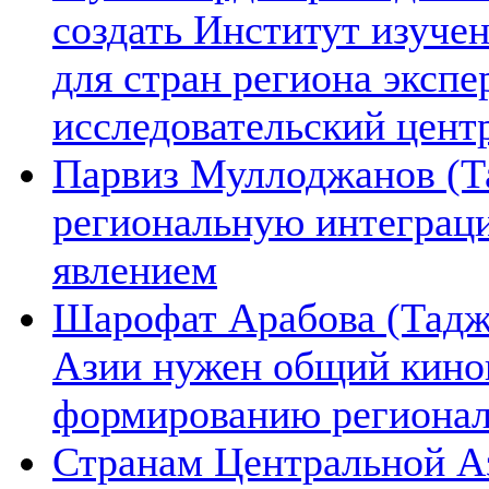
создать Институт изуче
для стран региона экспе
исследовательский цент
Парвиз Муллоджанов (Та
региональную интеграц
явлением
Шарофат Арабова (Тадж
Азии нужен общий киноп
формированию региона
Странам Центральной А