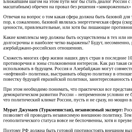
Ближайшим шагом на этом пути мог бы стать диалог России с 
масштабным) обречен на провал без решения «замороженных»
Отвечая на вопрос о том какая сфера должна быть базовой для
пор, к сожалению, базовой являлась энергетическая сфера (ск
ценности, привлекательные, или хотя бы лишающие противник
Какие комплексы мер должны быть осуществлены в тех или ин
долгосрочны и наиболее четко выражены? Будут, несомненно, 
азербайджано-российских отношениях.
Схожесть многих сфер жизни наших двух стран в последние 10-
противоречия и зоны столкновения интересов. Как раз такая 
использовать в будущем. Россия и Азербайджан могут совмест
«нефтяной» политики, выстраивать общую политику в отноше
повестку будущей евразийской политики, заинтересованность 
При этом необходимо понимать, что практически все представ
демократическом развитии России – непременном условии ее б
что политический климат России, пусть и не сразу, но мощно 
Мурат Джумаев (Туркменистан), независимый эксперт:
Росс
позволяет ей проводить независимую внешнюю политику. Тем н
геополитического статуса вовсе не беспочвенны, хотя и преув
Поэтому РФ должна быть готовой противостоять внешним вызо