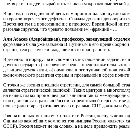
«четверки» следует выработать «Пакт о макроэкономической д
В целом, на сегодняшний день нам принципиально нужно хотя
из уроков «греческого дефолта». Сначала должны договориться
Претенденты на присоединение к процессу Евразийской интег
разбалансируется, что чревато появлением «фракций» …
Али Абасов (Азербайджан), профессор, заведующий отдело
формально была уже заявлена В.Путиным в его предвыборной п
страны, географически входящие в это пространство.
Временно игнорируя всю сложность поставленной задачи, на п
других государств (в первую очередь – предположительных ка
дефицита демократии, сформированного тупиковой политикой п
экономического развития страны и провальной в сфере полит
С точки же зрения внешней стратегии, для самой большой стр
является стратегической ошибкой. Таких центров в многопол
на наших глазах произошел рост влияния таких международны
итоге, внешняя стратегия России в предстоящей перспективе 
новые (или старые) отношения со странами СНГ должны и буду
Говоря о новых механизмах политики России, коснусь лишь о
Одним из важнейших компонентов имиджа России является хара
СССР). Россия может не на словах, а на деле предложить реа