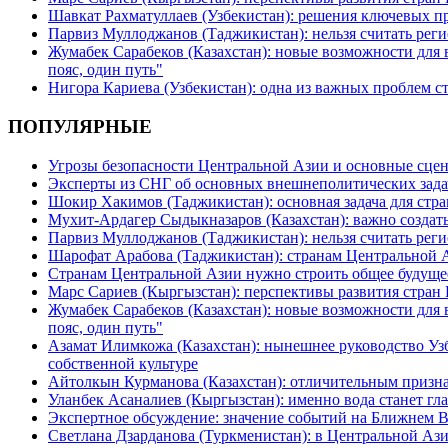
Шавкат Рахматуллаев (Узбекистан): решения ключевых п
Парвиз Муллоджанов (Таджикистан): нельзя считать ре
Жумабек Сарабеков (Казахстан): новые возможности для
пояс, один путь"
Нигора Кариева (Узбекистан): одна из важных проблем с
ПОПУЛЯРНЫЕ
Угрозы безопасности Центральной Азии и основные сцен
Эксперты из СНГ об основных внешнеполитических зада
Шокир Хакимов (Таджикистан): основная задача для стра
Мухит-Ардагер Сыдыкназаров (Казахстан): важно создать
Парвиз Муллоджанов (Таджикистан): нельзя считать ре
Шарофат Арабова (Таджикистан): странам Центральной 
Странам Центральной Азии нужно строить общее будуще
Марс Сариев (Кыргызстан): перспективы развития стран
Жумабек Сарабеков (Казахстан): новые возможности для
пояс, один путь"
Азамат Илимкожа (Казахстан): нынешнее руководство Узб
собственной культуре
Айтолкын Курманова (Казахстан): отличительным признак
Уланбек Асаналиев (Кыргызстан): именно вода станет г
Экспертное обсуждение: значение событий на Ближнем 
Светлана Дзарданова (Туркменистан): в Центральной Ази