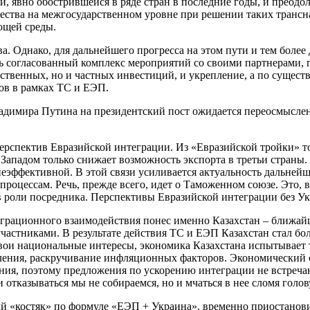
 явно обострившейся в ряде стран в последние годы, и преодол
ества на межгосударственном уровне при решении таких трансн
ющей среды.
ва. Однако, для дальнейшего прогресса на этом пути и тем более
ь согласованный комплекс мероприятий со своими партнерами, 
рственных, но и частных инвестиций, и укрепление, а по сущест
ов в рамках ТС и ЕЭП.
адимира Путина на президентский пост ожидается переосмысле
ерспектив Евразийской интеграции. Из «Евразийской тройки» т
 Западом только снижает возможность экспорта в третьи страны
еэффективной. В этой связи усиливается актуальность дальне
цессам. Речь, прежде всего, идет о Таможенном союзе. Это, в
 в роли посредника. Перспективы Евразийской интеграции без 
еграционного взаимодействия понес именно Казахстан – ближа
частниками. В результате действия ТС и ЕЭП Казахстан стал бо
свои национальные интересы, экономика Казахстана испытывает 
еления, раскручивание инфляционных факторов. Экономический
ния, поэтому предложения по ускорению интеграции не встреч
отказываться мы не собираемся, но и мчаться в нее сломя голов
 «костяк» по формуле «ЕЭП + Украина», временно приостановит