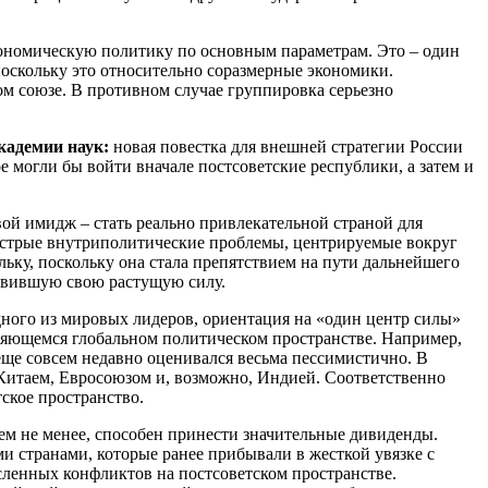
кономическую политику по основным параметрам. Это – один
поскольку это относительно соразмерные экономики.
м союзе. В противном случае группировка серьезно
кадемии наук:
новая повестка для внешней стратегии России
 могли бы войти вначале постсоветские республики, а затем и
ой имидж – стать реально привлекательной страной для
е острые внутриполитические проблемы, центрируемые вокруг
ьку, поскольку она стала препятствием на пути дальнейшего
оявившую свою растущую силу.
дного из мировых лидеров, ориентация на «один центр силы»
еняющемся глобальном политическом пространстве. Например,
ще совсем недавно оценивался весьма пессимистично. В
 Китаем, Евросоюзом и, возможно, Индией. Соответственно
ское пространство.
ем не менее, способен принести значительные дивиденды.
и странами, которые ранее прибывали в жесткой увязке с
сленных конфликтов на постсоветском пространстве.