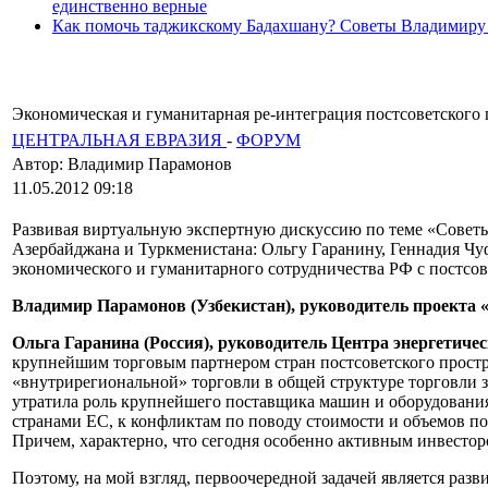
единственно верные
Как помочь таджикскому Бадахшану? Советы Владимиру
Экономическая и гуманитарная ре-интеграция постсоветского 
ЦЕНТРАЛЬНАЯ ЕВРАЗИЯ
-
ФОРУМ
Автор: Владимир Парамонов
11.05.2012 09:18
Развивая виртуальную экспертную дискуссию по теме «Советы 
Азербайджана и Туркменистана: Ольгу Гаранину, Геннадия Чу
экономического и гуманитарного сотрудничества РФ с постсо
Владимир Парамонов (Узбекистан), руководитель проекта
Ольга Гаранина (Россия), руководитель Центра энергетиче
крупнейшим торговым партнером стран постсоветского простран
«внутрирегиональной» торговли в общей структуре торговли за
утратила роль крупнейшего поставщика машин и оборудования
странами ЕС, к конфликтам по поводу стоимости и объемов по
Причем, характерно, что сегодня особенно активным инвестор
Поэтому, на мой взгляд, первоочередной задачей является ра