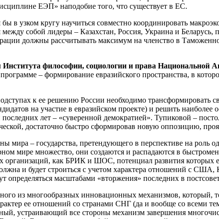
исциплине ЕЭП» наподобие того, что существует в ЕС.
 бы в узком кругу научиться совместно координировать макроэ
 между собой лидеры – Казахстан, Россия, Украина и Беларусь, 
рации должны рассчитывать максимум на членство в Таможенно
м Института философии, социологии и права Национальной А
рограмме – формирование евразийского пространства, в которое
одступах к ее решению России необходимо трансформировать св
ндидатов на участие в евразийском проекте) и решить наиболе
оследних лет – «суверенной демократией». Тупиковой – постол
ической, достаточно быстро сформировав новую оппозицию, пр
аны мира – государства, претендующего в перспективе на роль о
ярном мире множество, они создаются и распадаются в быстром
х организаций, как БРИК и ШОС, потенциал развития которых е
должна и будет строиться с учетом характера отношений с США,
т определяться масштабами «вторжения» последних в постсовет
дного из многообразных инновационных механизмов, который, т
ктер ее отношений со странами СНГ (да и вообще со всеми тем
льный, устраивающий все стороны механизм завершения многочи