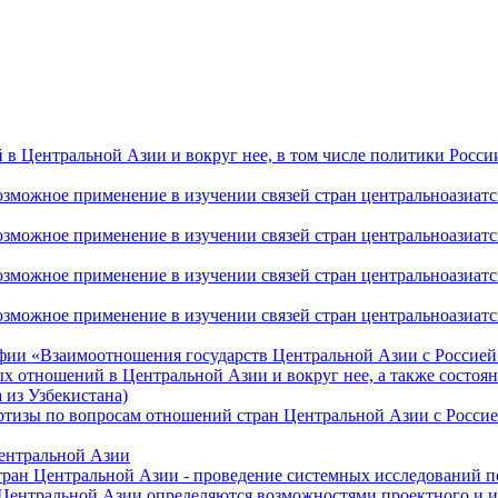
 Центральной Азии и вокруг нее, в том числе политики России 
ожное применение в изучении связей стран центральноазиатског
ожное применение в изучении связей стран центральноазиатског
ожное применение в изучении связей стран центральноазиатског
жное применение в изучении связей стран центральноазиатског
фии «Взаимоотношения государств Центральной Азии с Россией 
 отношений в Центральной Азии и вокруг нее, а также состоян
 из Узбекистана)
ртизы по вопросам отношений стран Центральной Азии с Россие
Центральной Азии
стран Центральной Азии - проведение системных исследований п
 Центральной Азии определяются возможностями проектного и 