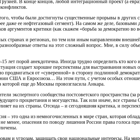
Грузией. В конце концов, любой интеграционный проект (а евр
 конфликтов.
 того, чтобы были достигнуты существенные прорывы в других сф
орее даже ее нефтегазовый сегмент). На самом же деле, базовы
ов аргументов критики (как скажем «борьба за демократию во 
ых странах и регионах, по тем или иным направлениям внешней
разнообразные ответы на этот сложный вопрос. Мне, в силу объе
15 лет порой анекдотична. Иногда трудно определить кто кого 
ситуация создает хорошие перспективы для выстраивания новых
но продвигаться от «суверенной» в сторону подлинной демокра
нии США и Евросоюза… На этом пути, с учетом особых отношен
в которой еще до Москвы провозгласила Анкара.
ители экспертного сообщества постсоветского пространства (за
удущего процветания и могущества. Так или иначе, все страны 
влияет на их страны. Отсюда – и сегодняшняя критика, и персп
ия – это одна из немногочисленных в мире стран, которая облад
е менее, опасения по поводу лишения России права голоса при
еличены.
вам и угрозам, защищать свои национальные интересы. На мир