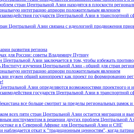
роблем стран Центральной Азии находятся в плоскости региона
гиональную интеграцию априори положительным явлением
 взаимодействия государств Центральной Азии в транспортной 
тран Центральной Азии связана с идеологией продвижения прио
арии развития региона
чах для России: советы Владимиру Путину
н Центральной Азии заключается в том, чтобы избежать против
 Институт изучения Центральной Азии - общий для стран регио
гиональную интеграцию априори положительным явлением
Азии нужен общий кинопроект как проект по формированию ре
е!
 Центральной Азии определяются возможностями проектного и 
 взаимодействия государств Центральной Азии в транспортной 
екистана все больше смотрит за пределы региональных рамок и
ом всех пяти стран Центральной Азии остается миграция и вые
лавным инструментом в решении других проблем Центральной А
Востоке и в Северной Африке для Центральной Азии и СНГ
и наблюдается откат к "традиционным ценностям", когда патри