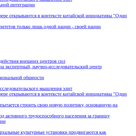
льной интеграции
сфере открываются в контексте китайской инициативы "Один
ритетов только лишь одной нации - своей нации
одействия внешних центров сил
на экспертный, научно-исследовательский центр
гиональной общности
исследовательского мышления элит
сфере открываются в контексте китайской инициативы "Один
 пытается строить свою новую политику, основанную на
зд активного трудоспособного населения за границу
зии
архальные культурные установки продвигаются как