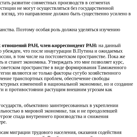
стать развитие совместных производств в сегментах
стиции не могут осуществляться без государственной
й взгляд, это направление должно быть существенно усилено в
анства. Поэтому особая роль должна уделяться изучению
х отношений РАН, член-корреспондент РАН:
на данный
бо убежден, что после инаугурации В.Путина и ожидаемых
сии, в том числе на постсоветском пространстве. Пока же
ь и станет экономика. Утверждать это мне позволяет курс,
тсоветском пространстве в виде формирования Таможенного
тегии являются не только факторы сугубо хозяйственного
оление транспортных проблем, обеспечение свободы
уктурных изменений в национальной экономике, но и создание
ти и противостоянии растущим внешним угрозам как
 государств, объективно заинтересованных в укреплении
ильностью в мировой экономике, так и не преодолевшей
угрозе спада внутреннего производства и снижения
ре.
сам миграции трудового населения, оказания содействия