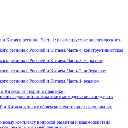
и Китая в регионе. Часть 1: рекомендуемые аналитические и
о региона с Россией и Китаем. Часть 4: конструктивистская
о региона с Россией и Китаем. Часть 3: марксизм,
о региона с Россией и Китаем. Часть 2: либерализм,
о региона с Россией и Китаем. Часть 1: реализм,
и Китаем: от теории к практике»
ие исследований по тематике взаимодействия государств
й и Китаем, а также общем контексте профессиональных
о всему комплексу вопросов развития и взаимодействия
исследовательского мышления элит