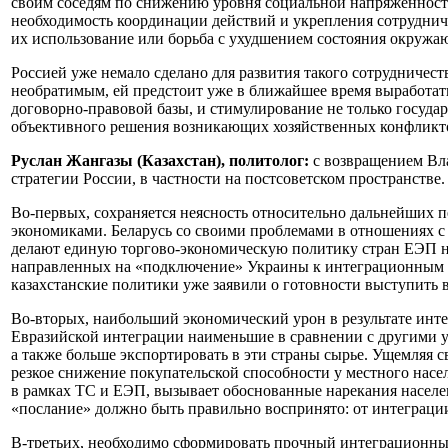
своим соседям по снижению уровня социальной напряженности,
необходимость координации действий и укрепления сотруднич
их использование или борьба с ухудшением состояния окружа
Россией уже немало сделано для развития такого сотрудничест
необратимым, ей предстоит уже в ближайшее время выработат
договорно-правовой базы, и стимулирование не только госуда
объективного решения возникающих хозяйственных конфликт
Руслан Жангазы (Казахстан), политолог:
с возвращением Вл
стратегии России, в частности на постсоветском пространстве.
Во-первых, сохраняется неясность относительно дальнейших п
экономиками. Беларусь со своими проблемами в отношениях с
делают единую торгово-экономическую политику стран ЕЭП н
направленных на «подключение» Украины к интеграционным про
казахстанские политики уже заявили о готовности выступить
Во-вторых, наибольший экономический урон в результате инт
Евразийской интеграции наименьшие в сравнении с другими у
а также больше экспортировать в эти страны сырье. Ущемляя 
резкое снижение покупательской способности у местного нас
в рамках ТС и ЕЭП, вызывает обоснованные нарекания населе
«послание» должно быть правильно воспринято: от интеграции 
В-третьих, необходимо сформировать прочный интеграционный