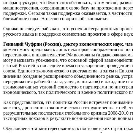
инфраструктуры, что будет способствовать, в том числе, раз
машиностроения, сохранивших свою базу на протяжении перехо
поддержки. Сегодня такая поддержка оказывается, в частности
ближайшие годы. Это если говорить об экономике.
Однако не следует забывать, что успех интеграционных проце
русского языка и поддержке совместных проектов в сфере наук
Геннадий Чуфрин (Россия), доктор экономических наук, ч
момент могу предложить лишь некоторые соображения по пост
перестановок в правительстве РФ возможны (и даже ожидаемы)
могу высказать убеждение, что основной сферой взаимодействи
взятый Россией в последнее время на ускоренное проведение
союза, Единого экономического пространства, а затем и Евраз
значения (создание расширенного объединенного рынка, устр
передвижения рабочей силы, услуг, капиталов) и ожидание с
взаимовыгодных условий совместно с партнерами по интегра
экономического, так политического и военно-политического п
Как представляется, эта политика России встречает понимание
межгосударственного экономического сотрудничества с ней, ч
разрушительные последствия глобального кризиса 2008-2010 г
экспортных доходов в результате возникновения новой волны 
Обусловлена эта заинтересованность постсоветских стран так