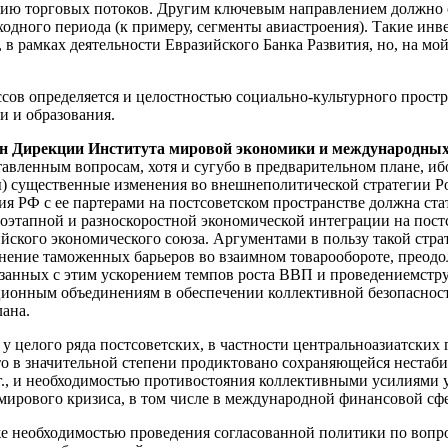
витию торговых потоков. Другим ключевым направлением должно 
дного периода (к примеру, сегменты авиастроения). Такие инве
, в рамках деятельности Евразийского Банка Развития, но, на мо
ссов определяется и целостностью социально-культурного простр
и и образования.
лен Дирекции Института мировой экономики и международны
авленным вопросам, хотя и сугубо в предварительном плане, и
 существенные изменения во внешнеполитической стратегии Рос
я РФ с ее партерами на постсоветском пространстве должна стат
 поэтапной и разноскоростной экономической интеграции на пос
ийского экономического союза. Аргументами в пользу такой стра
анение таможенных барьеров во взаимном товарообороте, преод
вязанных с этим ускорением темпов роста ВВП и проведениемстр
ционным объединениям в обеспечении коллективной безопаснос
лана.
 у целого ряда постсоветских, в частности центральноазиатских
то в значительной степени продиктовано сохраняющейся нестаб
г., и необходимостью противостояния коллективными усилиями 
мирового кризиса, в том числе в международной финансовой сфе
же необходимостью проведения согласованной политики по вопро