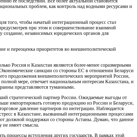
ению ее последствий. Все более актуальной становится
ациональных проблем, как контроль над водными ресурсами и
 для того, чтобы начатый интеграционный процесс стал
предусмотрев при этом и совершенствование взаимной
ву создание, независимых юридических органов для
ние и переоценка приоритетов во внешнеполитической
олько Россия и Казахстан являются более-менее соразмерными
. Экономические санкции со стороны ЕС в отношении Беларуси
йшего продолжения внешнеполитических мероприятий России,
 полной мере, отвечает национальным интересам Казахстана, и
Украины представляются туманными.
йший стратегический партнер России. Ожидаемые выгоды от
льше импортировать готовую продукцию из России и Беларуси,
торговое давление партнеров по интеграции. Наблюдается
 стресс в Казахстане, вызванный интеграционными процессами
ают должной поддержки со стороны Астаны. Думаю, что данное
у не имеет смысла.
ь процессы вступления других государств. В рамках этой