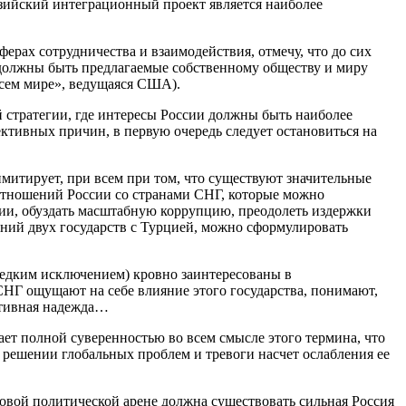
азийский интеграционный проект является наиболее
ерах сотрудничества и взаимодействия, отмечу, что до сих
ми должны быть предлагаемые собственному обществу и миру
всем мире», ведущаяся США).
 стратегии, где интересы России должны быть наиболее
ктивных причин, в первую очередь следует остановиться на
имитирует, при всем при том, что существуют значительные
 отношений России со странами СНГ, которые можно
тии, обуздать масштабную коррупцию, преодолеть издержки
ий двух государств с Турцией, можно сформулировать
 редким исключением) кровно заинтересованы в
СНГ ощущают на себе влияние этого государства, понимают,
ективная надежда…
ает полной суверенностью во всем смысле этого термина, что
 решении глобальных проблем и тревоги насчет ослабления ее
овой политической арене должна существовать сильная Россия