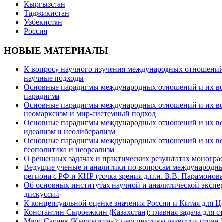
Кыргызстан
Таджикистан
Узбекистан
Россия
НОВЫЕ МАТЕРИАЛЫ
К вопросу научного изучения международных отношений в
научные подходы
Основные парадигмы международных отношений и их возм
парадигма
Основные парадигмы международных отношений и их возм
неомарксизм и мир-системный подход
Основные парадигмы международных отношений и их возм
идеализм и неолиберализм
Основные парадигмы международных отношений и их возмо
геополитика и неореализм
О решенных задачах и практических результатах моногра
Ведущие ученые и аналитики по вопросам международных
региона с РФ и КНР (точка зрения д.п.н. В.В. Парамонова
Об основных институтах научной и аналитической экспе
дискуссий
К концептуальной оценке значения России и Китая для 
Константин Сыроежкин (Казахстан): главная задача для 
Марс Сариев (Кыргызстан): перспективы развития стран