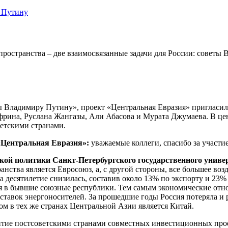
 Путину
пространства – две взаимосвязанные задачи для России: советы
Владимиру Путину», проект «Центральная Евразия» пригласил в
фрина, Руслана Жангазы, Али Абасова и Мурата Джумаева. В це
ветскими странами.
 «Центральная Евразия»:
уважаемые коллеги, спасибо за участие
ской политики Санкт-Петербургского государственного унив
ства является Евросоюз, а, с другой стороны, все большее возд
 десятилетие снизилась, составив около 13% по экспорту и 23% 
 в бывшие союзные республики. Тем самым экономические отнош
ставок энергоносителей. За прошедшие годы Россия потеряла и 
ом в тех же странах Центральной Азии является Китай.
звитие постсоветскими странами совместных инвестиционных про