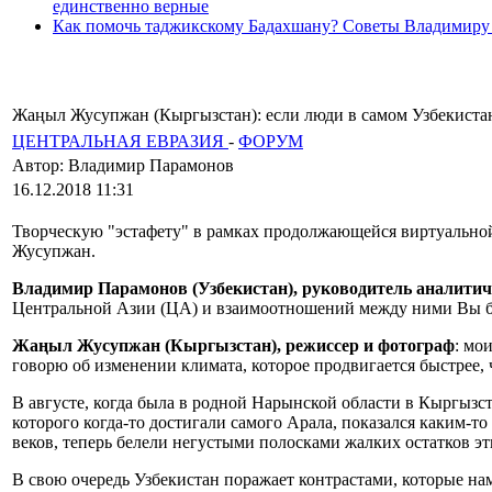
единственно верные
Как помочь таджикскому Бадахшану? Советы Владимиру
Жаңыл Жусупжан (Кыргызстан): если люди в самом Узбекистан
ЦЕНТРАЛЬНАЯ ЕВРАЗИЯ
-
ФОРУМ
Автор: Владимир Парамонов
16.12.2018 11:31
Творческую "эстафету" в рамках продолжающейся виртуально
Жусупжан.
Владимир Парамонов (Узбекистан), руководитель аналити
Центральной Азии (ЦА) и взаимоотношений между ними Вы б
Жаңыл Жусупжан (Кыргызстан), режиссер и фотограф
: мо
говорю об изменении климата, которое продвигается быстрее, ч
В августе, когда была в родной Нарынской области в Кыргызс
которого когда-то достигали самого Арала, показался каким-то
веков, теперь белели негустыми полосками жалких остатков э
В свою очередь Узбекистан поражает контрастами, которые на