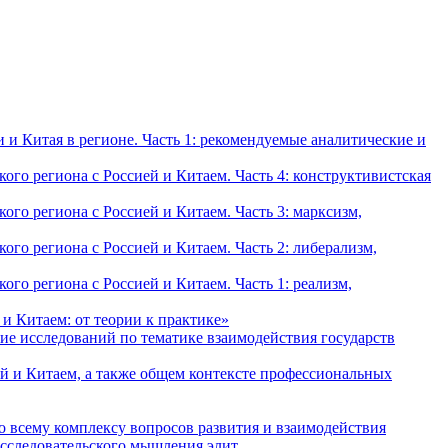
и Китая в регионе. Часть 1: рекомендуемые аналитические и
о региона с Россией и Китаем. Часть 4: конструктивистская
о региона с Россией и Китаем. Часть 3: марксизм,
о региона с Россией и Китаем. Часть 2: либерализм,
о региона с Россией и Китаем. Часть 1: реализм,
и Китаем: от теории к практике»
ие исследований по тематике взаимодействия государств
й и Китаем, а также общем контексте профессиональных
о всему комплексу вопросов развития и взаимодействия
исследовательского мышления элит