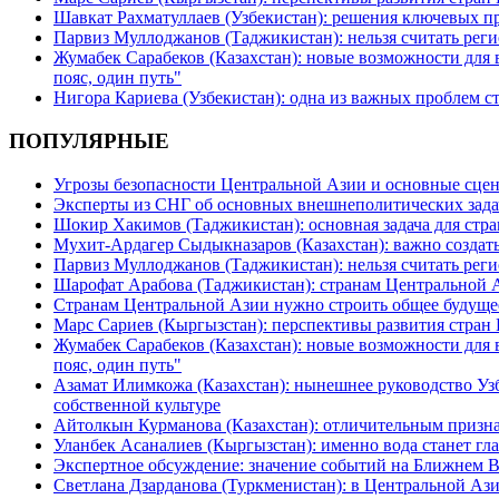
Шавкат Рахматуллаев (Узбекистан): решения ключевых п
Парвиз Муллоджанов (Таджикистан): нельзя считать ре
Жумабек Сарабеков (Казахстан): новые возможности для
пояс, один путь"
Нигора Кариева (Узбекистан): одна из важных проблем с
ПОПУЛЯРНЫЕ
Угрозы безопасности Центральной Азии и основные сцен
Эксперты из СНГ об основных внешнеполитических зада
Шокир Хакимов (Таджикистан): основная задача для стра
Мухит-Ардагер Сыдыкназаров (Казахстан): важно создать
Парвиз Муллоджанов (Таджикистан): нельзя считать ре
Шарофат Арабова (Таджикистан): странам Центральной 
Странам Центральной Азии нужно строить общее будуще
Марс Сариев (Кыргызстан): перспективы развития стран
Жумабек Сарабеков (Казахстан): новые возможности для
пояс, один путь"
Азамат Илимкожа (Казахстан): нынешнее руководство Узб
собственной культуре
Айтолкын Курманова (Казахстан): отличительным признак
Уланбек Асаналиев (Кыргызстан): именно вода станет г
Экспертное обсуждение: значение событий на Ближнем 
Светлана Дзарданова (Туркменистан): в Центральной Ази