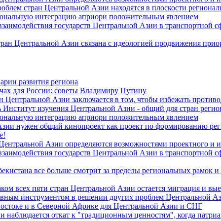
роблем стран Центральной Азии находятся в плоскости региона
гиональную интеграцию априори положительным явлением
 взаимодействия государств Центральной Азии в транспортной 
тран Центральной Азии связана с идеологией продвижения прио
арии развития региона
чах для России: советы Владимиру Путину
н Центральной Азии заключается в том, чтобы избежать против
 Институт изучения Центральной Азии - общий для стран регио
гиональную интеграцию априори положительным явлением
Азии нужен общий кинопроект как проект по формированию ре
е!
 Центральной Азии определяются возможностями проектного и 
 взаимодействия государств Центральной Азии в транспортной 
екистана все больше смотрит за пределы региональных рамок и
ом всех пяти стран Центральной Азии остается миграция и вые
лавным инструментом в решении других проблем Центральной А
Востоке и в Северной Африке для Центральной Азии и СНГ
и наблюдается откат к "традиционным ценностям", когда патри