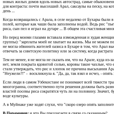
новых жилых домов вдоль новых автострад, самые обыкновен
для контраста: почти высохший Арал, саксаулы на песку, на к
день ...
Когда возвращались с Арала, в селе недалеко от Бухары были в
полей, которые как чаши была заполнены водой. Ведь рис "пье
риса, сын пел и играл на дутаре ... В общем эта счастливая м
Но перед моими глазами вставала изможденная и худая женщин
группы): "зарплаты моей не хватает на жизнь. Мы не можем поз
не могла обвинить жителей оазиса в Бухаре в том, что Арал в
отвечать за советскую политику или за систему, когда растрата
Тем не менее, я не могла не сказать им, что на Арале, куда и
нет, земля покрыта ядовитой солью, коровы такие чахлые, что 
стали утверждать, что рис и хлопок не причина высыхания Арал
"Неужели?!" - воскликнула я. "Да, да, так взял и исчез, - опят
Если люди в самом Узбекистане не понимают всей тяжести тра
многогранна, соответственно пути решения должны быть разн
властей посевы риса сократятся чуть ли на половину. Значит, 
воде культуры.
А в Муйнаке уже ходят слухи, что "скоро озеро опять заполнит
В.Парамонов:
и что Вы предлагаете в связи со сказанным?