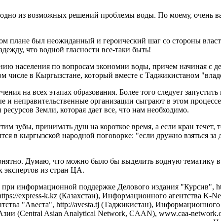
 одно из возможных решений проблемы воды. По моему, очень важ
этом плане был неожиданный и героический шаг со стороны влас
адежду, что водной гласности все-таки быть!
нию населения по вопросам экономии воды, причем начиная с де
 том числе в Кыргызстане, который вместе с Таджикистаном "вла
ения на всех этапах образования. Более того следует запустит
ые и неправительственные организации сыграют в этом процессе
есурсов Земли, которая дает все, что нам необходимо.
стим зубы, принимать душ на короткое время, а если кран течет, 
тся в кыргызской народной поговорке: "если дружно взяться за д
 понятно. Думаю, что можно было бы выделить водную тематику
 экспертов из стран ЦА.
 при информационной поддержке Делового издания "Курсив", http
tps://express-k.kz (Казахстан), Информационного агентства K-
ства "Авеста", http://avesta.tj (Таджикистан), Информационног
зии (Central Asian Analytical Network, CAAN), www.caa-networ