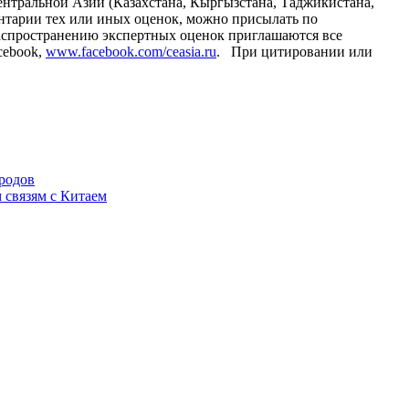
Центральной Азии (Казахстана, Кыргызстана, Таджикистана,
ентарии тех или иных оценок, можно присылать по
аспространению экспертных оценок приглашаются все
cebook,
www.facebook.com/ceasia.ru
. При цитировании или
родов
 связям с Китаем