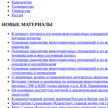
Кыргызстан
Таджикистан
Узбекистан
Россия
НОВЫЕ МАТЕРИАЛЫ
К вопросу научного изучения международных отношений в
научные подходы
Основные парадигмы международных отношений и их возм
парадигма
Основные парадигмы международных отношений и их возм
неомарксизм и мир-системный подход
Основные парадигмы международных отношений и их возм
идеализм и неолиберализм
Основные парадигмы международных отношений и их возмо
геополитика и неореализм
О решенных задачах и практических результатах моногра
Ведущие ученые и аналитики по вопросам международных
региона с РФ и КНР (точка зрения д.п.н. В.В. Парамонова
Об основных институтах научной и аналитической экспе
дискуссий
К концептуальной оценке значения России и Китая для 
Константин Сыроежкин (Казахстан): главная задача для 
Марс Сариев (Кыргызстан): перспективы развития стран