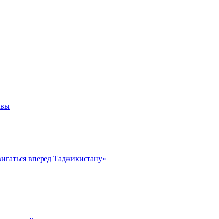
квы
вигаться вперед Таджикистану»