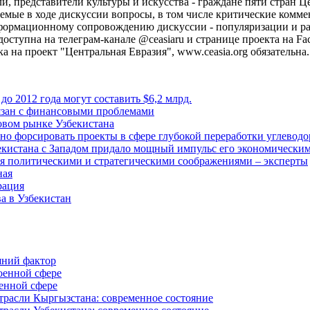
и, представители культуры и искусства - граждане пяти стран 
емые в ходе дискуссии вопросы, в том числе критические комм
формационному сопровождению дискуссии - популяризации и р
ступна на телеграм-канале @ceasiaru и странице проекта на Fa
 на проект "Центральная Евразия", www.ceasia.org обязательна.
о 2012 года могут составить $6,2 млрд.
вязан с финансовыми проблемами
зовом рынке Узбекистана
о форсировать проекты в сфере глубокой переработки углеводо
екистана с Западом придало мощный импульс его экономическим
я политическими и стратегическими соображениями – эксперты
ная
рация
а в Узбекистан
шний фактор
оенной сфере
оенной сфере
отрасли Кыргызстана: современное состояние