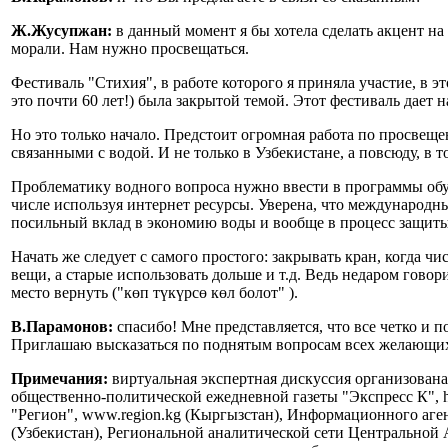
Ж.Жусупжан:
в данный момент я бы хотела сделать акцент на
морали. Нам нужно просвещаться.
Фестиваль "Стихия", в работе которого я приняла участие, в 
это почти 60 лет!) была закрытой темой. Этот фестиваль дает н
Но это только начало. Предстоит огромная работа по просвеще
связанными с водой. И не только в Узбекистане, а повсюду, в
Проблематику водного вопроса нужно ввести в программы обуч
числе используя интернет ресурсы. Уверена, что международн
посильный вклад в экономию воды и вообще в процесс защиты р
Начать же следует с самого простого: закрывать кран, когда чи
вещи, а старые использовать дольше и т.д. Ведь недаром говори
место вернуть ("көп түкүрсө көл болот" ).
В.Парамонов:
спасибо! Мне представляется, что все четко и
Приглашаю высказаться по поднятым вопросам всех желающих
Примечания:
виртуальная экспертная дискуссия организована
общественно-политической ежедневной газеты "Экспресс К", ht
"Регион", www.region.kg (Кыргызстан), Информационного агент
(Узбекистан), Региональной аналитической сети Центральной А