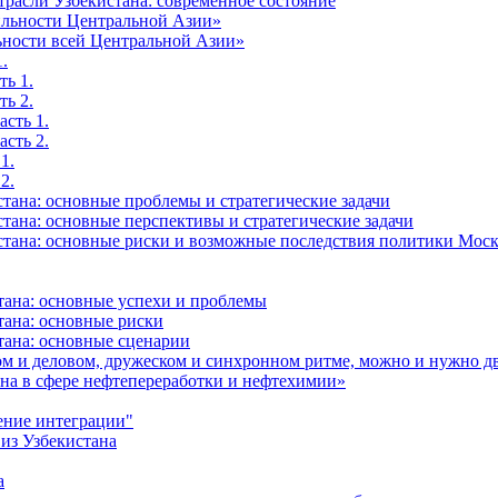
трасли Узбекистана: современное состояние
бильности Центральной Азии»
льности всей Центральной Азии»
.
ть 1.
ть 2.
сть 1.
сть 2.
1.
2.
тана: основные проблемы и стратегические задачи
тана: основные перспективы и стратегические задачи
зстана: основные риски и возможные последствия политики Мос
стана: основные успехи и проблемы
тана: основные риски
тана: основные сценарии
ном и деловом, дружеском и синхронном ритме, можно и нужно д
она в сфере нефтепереработки и нефтехимии»
ение интеграции"
 из Узбекистана
а