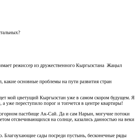
стальных?
инимает режиссер из дружественного Кыргызстана Жаңыл
л, какие основные проблемы на пути развития стран
 ждет мой цветущий Кыргызстан уже в самом скором будущем. Я
, а уже переступило порог и топчется в центре квартиры!
когорном пастбище Ак-Сай. Да и сам Нарын, могучие потоки
 летом отсвечивающихся на солнце, казались данностью на веки
мо. Благоухающие сады посреди пустынь, бесконечные ряды