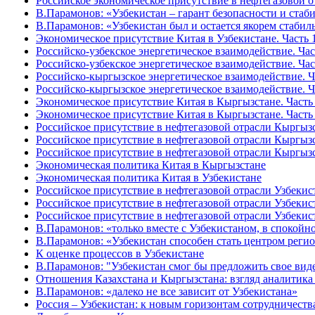
Российское экономическое присутствие в нефтегазовой о
В.Парамонов: «Узбекистан – гарант безопасности и ста
В.Парамонов: «Узбекистан был и остается якорем стаби
Экономическое присутствие Китая в Узбекистане. Часть 1
Российско-узбекское энергетическое взаимодействие. Час
Российско-узбекское энергетическое взаимодействие. Час
Российско-кыргызское энергетическое взаимодействие. Ча
Российско-кыргызское энергетическое взаимодействие. Ча
Экономическое присутствие Китая в Кыргызстане. Часть 
Экономическое присутствие Китая в Кыргызстане. Часть 
Российское присутствие в нефтегазовой отрасли Кыргызс
Российское присутствие в нефтегазовой отрасли Кыргызс
Российское присутствие в нефтегазовой отрасли Кыргы
Экономическая политика Китая в Кыргызстане
Экономическая политика Китая в Узбекистане
Российское присутствие в нефтегазовой отрасли Узбеки
Российское присутствие в нефтегазовой отрасли Узбекис
Российское присутствие в нефтегазовой отрасли Узбекис
В.Парамонов: «только вместе с Узбекистаном, в спокой
В.Парамонов: «Узбекистан способен стать центром реги
К оценке процессов в Узбекистане
В.Парамонов: "Узбекистан смог бы предложить свое вид
Отношения Казахстана и Кыргызстана: взгляд аналитика
В.Парамонов: «далеко не все зависит от Узбекистана»
Россия – Узбекистан: к новым горизонтам сотрудничеств