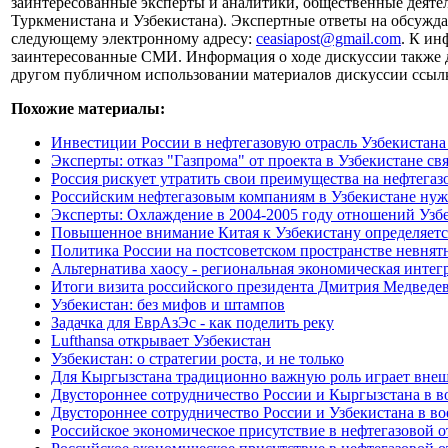
заинтересованные эксперты и аналитики, общественные деятел
Туркменистана и Узбекистана). Экспертные ответы на обсужда
следующему электронному адресу:
ceasiapost@gmail.com
. К ин
заинтересованные СМИ. Информация о ходе дискуссии также до
другом публичном использовании материалов дискуссии ссылка
Похожие материалы:
Инвестиции России в нефтегазовую отрасль Узбекистана д
Эксперты: отказ "Газпрома" от проекта в Узбекистане с
Россия рискует утратить свои преимущества на нефтега
Российским нефтегазовым компаниям в Узбекистане нужн
Эксперты: Охлаждение в 2004-2005 году отношений Узб
Повышенное внимание Китая к Узбекистану определяетс
Политика России на постсоветском пространстве невнят
Альтернатива хаосу - региональная экономическая интег
Итоги визита российского президента Дмитрия Медведев
Узбекистан: без мифов и штампов
Задачка для ЕврАзЭс - как поделить реку
Lufthansa открывает Узбекистан
Узбекистан: о стратегии роста, и не только
Для Кыргызстана традиционно важную роль играет вне
Двустороннее сотрудничество России и Кыргызстана в в
Двустороннее сотрудничество России и Узбекистана в в
Российское экономическое присутствие в нефтегазовой 