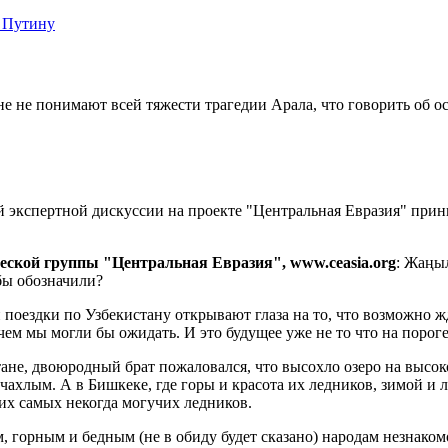
 Путину
е не понимают всей тяжести трагедии Арала, что говорить об о
й экспертной дискуссии на проекте "Центральная Евразия" пр
ческой группы "Центральная Евразия",
www
.
ceasia
.
org
: Жаңы
ы обозначили?
и поездки по Узбекистану открывают глаза на то, что возможно
ем мы могли бы ожидать. И это будущее уже не то что на пороге
тане, двоюродный брат пожаловался, что высохло озеро на высо
 чахлым. А в Бишкеке, где горы и красота их ледников, зимой и
тих самых некогда могучих ледников.
м, горным и бедным (не в обиду будет сказано) народам незнако