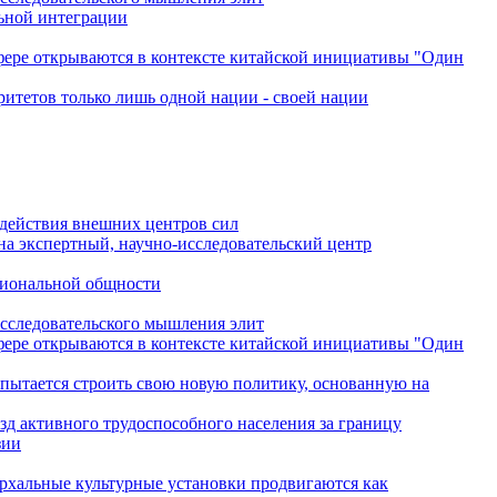
льной интеграции
сфере открываются в контексте китайской инициативы "Один
ритетов только лишь одной нации - своей нации
одействия внешних центров сил
на экспертный, научно-исследовательский центр
гиональной общности
исследовательского мышления элит
сфере открываются в контексте китайской инициативы "Один
 пытается строить свою новую политику, основанную на
зд активного трудоспособного населения за границу
зии
архальные культурные установки продвигаются как