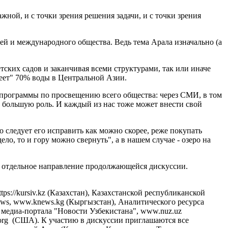
ной, и с точки зрения решения задачи, и с точки зрения
тей и международного общества. Ведь тема Арала изначально (а
тских садов и заканчивая всеми структурами, так или иначе
деет" 70% воды в Центральной Азии.
ь программы по просвещению всего общества: через СМИ, в том
 большую роль. И каждый из нас тоже может внести свой
то следует его исправить как можно скорее, реже покупать
ело, то и гору можно свернуть", а в нашем случае - озеро на
 в отдельное направление продолжающейся дискуссии.
s://kursiv.kz (Казахстан), Казахстанской республиканской
News, www.knews.kg (Кыргызстан), Аналитического ресурса
о медиа-портала "Новости Узбекистана", www.nuz.uz
k.org (США). К участию в дискуссии приглашаются все