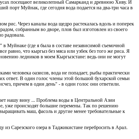
бусах посещают великолепный Самарканд и древнюю Хиву. И
ий порт Муйнак, где сегодня вода подается на два-три часа в
ном рис. Через каналы вода щедро растекалась вдоль и поперек
радом, собранным во дворе, плов был изготовлен из своего
но радовала.
 в Муйнаке (где я была в составе независимой съемочной
е равно, что кыргыз без мяса или узбек без того же риса. Я
зновению ледников в моем Кыргызстане: ведь они не могут
уками человека оазисов, вода не попадает, рыбы практически
 их ответ. В один голос члены этой большой бухарской семьи
счез, причем в один день" - в один голос они ответили.
ает нашу вину ... Проблема воды в Центральной Азии
не, уже происходят большие перемены. Так по решению
ет выращивать маш, фасоль и другие менее требовательные к
ду из Сарезского озера в Таджикистане перебросить в Арал.