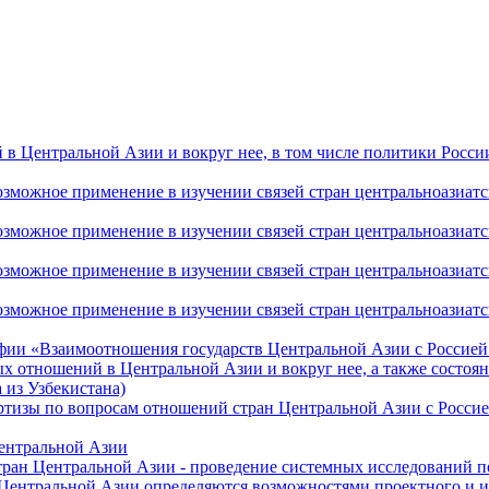
 Центральной Азии и вокруг нее, в том числе политики России 
ожное применение в изучении связей стран центральноазиатског
ожное применение в изучении связей стран центральноазиатског
ожное применение в изучении связей стран центральноазиатског
жное применение в изучении связей стран центральноазиатског
фии «Взаимоотношения государств Центральной Азии с Россией 
 отношений в Центральной Азии и вокруг нее, а также состоян
 из Узбекистана)
ртизы по вопросам отношений стран Центральной Азии с Россие
Центральной Азии
стран Центральной Азии - проведение системных исследований п
 Центральной Азии определяются возможностями проектного и 