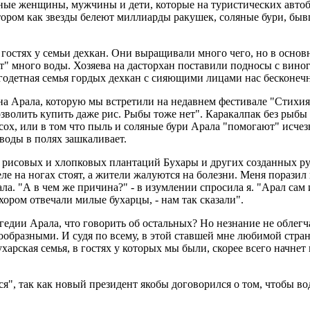
ные женщины, мужчины и дети, которые на туристических авто
отором как звезды белеют миллиарды ракушек, соляные бури, бывш
 гостях у семьи дехкан. Они выращивали много чего, но в основ
т" много воды. Хозяева на дасторхан поставили подносы с виног
ногодетная семья гордых дехкан с сияющими лицами нас бесконеч
а Арала, которую мы встретили на недавнем фестивале "Стихия"
волить купить даже рис. Рыбы тоже нет". Каракалпак без рыбы вс
ысох, или в том что пыль и соляные бури Арала "помогают" исче
 воды в полях зашкаливает.
з-за рисовых и хлопковых плантаций Бухары и других созданных р
еле на ногах стоят, а жители жалуются на болезни. Меня поразил
а. "А в чем же причина?" - в изумлении спросила я. "Арал сам и
ь хором отвечали милые бухарцы, - нам так сказали".
гедии Арала, что говорить об остальных? Но незнание не облегч
ообразными. И судя по всему, в этой ставшей мне любимой стра
бухарская семья, в гостях у которых мы были, скорее всего начн
ся", так как новый президент якобы договорился о том, чтобы во