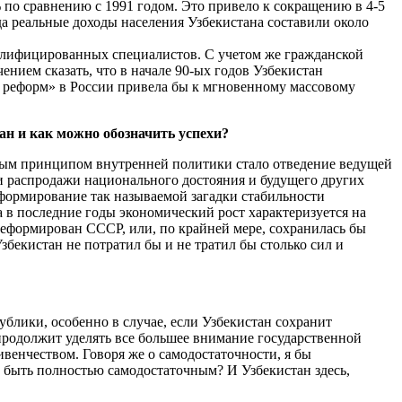
 по сравнению с 1991 годом. Это привело к сокращению в 4-5
да реальные доходы населения Узбекистана составили около
валифицированных специалистов. С учетом же гражданской
нием сказать, что в начале 90-ых годов Узбекистан
х реформ» в России привела бы к мгновенному массовому
ан и как можно обозначить успехи?
новным принципом внутренней политики стало отведение ведущей
ти распродажи национального достояния и будущего других
формирование так называемой загадки стабильности
а в последние годы экономический рост характеризуется на
 реформирован СССР, или, по крайней мере, сохранилась бы
збекистан не потратил бы и не тратил бы столько сил и
ублики, особенно в случае, если Узбекистан сохранит
родолжит уделять все большее внимание государственной
венчеством. Говоря же о самодостаточности, я бы
т быть полностью самодостаточным? И Узбекистан здесь,