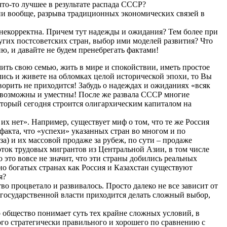
что-то лучшее в результате распада СССР?
ии вообще, разрыва традиционных экономических связей в
 некорректна. Причем тут надежды и ожидания? Тем более при
ругих постсоветских стран, выбор ими моделей развития? Что
ю, и давайте не будем пренебрегать фактами!
мить свою семью, жить в мире и спокойствии, иметь простое
ились и живете на обломках целой исторической эпохи, то Вы
ворить не приходится! Забудь о надеждах и ожиданиях «всяк
 возможны и уместны! После же развала СССР многие
торый сегодня строится олигархическим капиталом на
их нет». Например, существует миф о том, что те же Россия
факта, что «успехи» указанных стран во многом и по
а) и их массовой продаже за рубеж, по сути – продаже
поток трудовых мигрантов из Центральной Азии, в том числе
это вовсе не значит, что эти страны добились реальных
но богатых странах как Россия и Казахстан существуют
я?
тво процветало и развивалось. Просто далеко не все зависит от
же государственной власти приходится делать сложный выбор,
о общество понимает суть тех крайне сложных условий, в
го стратегически правильного и хорошего по сравнению с