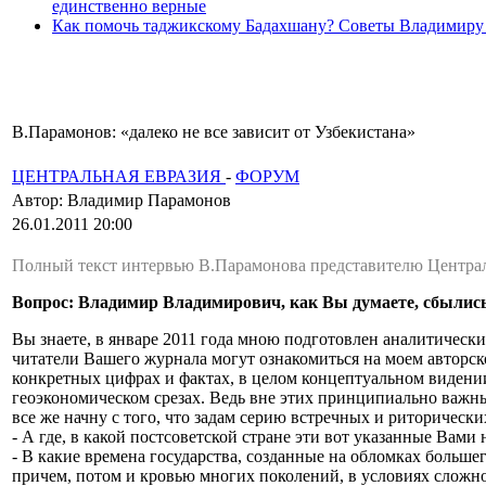
единственно верные
Как помочь таджикскому Бадахшану? Советы Владимиру
В.Парамонов: «далеко не все зависит от Узбекистана»
ЦЕНТРАЛЬНАЯ ЕВРАЗИЯ
-
ФОРУМ
Автор: Владимир Парамонов
26.01.2011 20:00
Полный текст интервью В.Парамонова представителю Централь
Вопрос: Владимир Владимирович, как Вы думаете, сбылись
Вы знаете, в январе 2011 года мною подготовлен аналитическ
читатели Вашего журнала могут ознакомиться на моем авторск
конкретных цифрах и фактах, в целом концептуальном видении 
геоэкономическом срезах. Ведь вне этих принципиально важны
все же начну с того, что задам серию встречных и риторически
- А где, в какой постсоветской стране эти вот указанные Вам
- В какие времена государства, созданные на обломках большег
причем, потом и кровью многих поколений, в условиях сложно