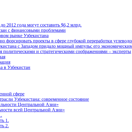
о 2012 года могут составить $6,2 млрд.
вязан с финансовыми проблемами
зовом рынке Узбекистана
о форсировать проекты в сфере глубокой переработки углеводо
екистана с Западом придало мощный импульс его экономическим
я политическими и стратегическими соображениями – эксперты
ная
рация
а в Узбекистан
оенной сфере
трасли Узбекистана: современное состояние
бильности Центральной Азии»
льности всей Центральной Азии»
.
ть 1.
ть 2.