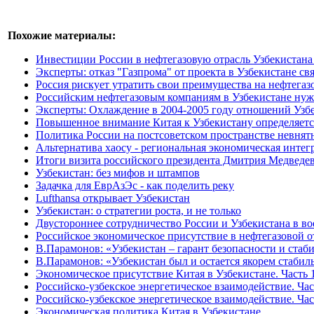
Похожие материалы:
Инвестиции России в нефтегазовую отрасль Узбекистана д
Эксперты: отказ "Газпрома" от проекта в Узбекистане с
Россия рискует утратить свои преимущества на нефтега
Российским нефтегазовым компаниям в Узбекистане нужн
Эксперты: Охлаждение в 2004-2005 году отношений Узб
Повышенное внимание Китая к Узбекистану определяетс
Политика России на постсоветском пространстве невнят
Альтернатива хаосу - региональная экономическая интег
Итоги визита российского президента Дмитрия Медведев
Узбекистан: без мифов и штампов
Задачка для ЕврАзЭс - как поделить реку
Lufthansa открывает Узбекистан
Узбекистан: о стратегии роста, и не только
Двустороннее сотрудничество России и Узбекистана в в
Российское экономическое присутствие в нефтегазовой о
В.Парамонов: «Узбекистан – гарант безопасности и ста
В.Парамонов: «Узбекистан был и остается якорем стаби
Экономическое присутствие Китая в Узбекистане. Часть 1
Российско-узбекское энергетическое взаимодействие. Час
Российско-узбекское энергетическое взаимодействие. Час
Экономическая политика Китая в Узбекистане