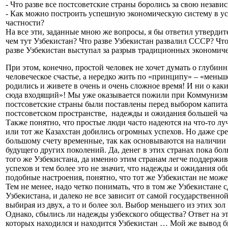
- Что разве все постсоветские страны боролись за свою незав
- Как можно построить успешную экономическую систему в ус
частности?
На все эти, заданные мною же вопросы, я бы ответил утверди
чем тут Узбекистан? Что разве Узбекистан развалил СССР? Что
разве Узбекистан выступал за разрыв традиционных экономичес
При этом, конечно, простой человек не хочет думать о глубин
человеческое счастье, а нередко жить по «принципу» – «меньше
родились и живете в очень и очень сложное время! И ни о как
сюда входящий»! Мы уже оказывается пожили при Коммунизме
постсоветские страны были поставлены перед выбором капита
постсоветском пространстве, надежды и ожидания большей ча
Также понятно, что простые люди часто надеются на что-то луч
или тот же Казахстан добились огромных успехов. Но даже сре
большому счету временные, так как основываются на наличии з
будущего других поколений. Да, денег в этих странах пока бо
того же Узбекистана, да именно этим странам легче поддержи
успехов и тем более это не значит, что надежды и ожидания о
подобные настроения, понятно, что тот же Узбекистан не може
Тем не менее, надо четко понимать, что в том же Узбекистане с
Узбекистана, и далеко не все зависит от самой государственно
выбирая из двух, а то и более зол. Выбор меньшего из этих зо
Однако, сбылись ли надежды узбекского общества? Ответ на эт
которых находился и находится Узбекистан … Мой же вывод бы