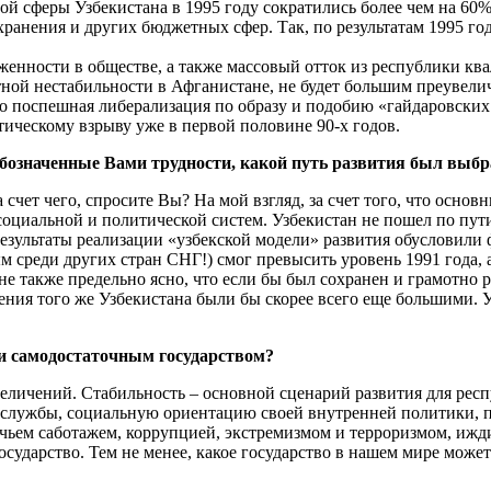
 сферы Узбекистана в 1995 году сократились более чем на 60%
хранения и других бюджетных сфер. Так, по результатам 1995 го
женности в обществе, а также массовый отток из республики к
ной нестабильности в Афганистане, не будет большим преувеличе
то поспешная либерализация по образу и подобию «гайдаровски
тическому взрыву уже в первой половине 90-х годов.
 обозначенные Вами трудности, какой путь развития был выбр
За счет чего, спросите Вы? На мой взгляд, за счет того, что ос
социальной и политической систем. Узбекистан не пошел по пу
зультаты реализации «узбекской модели» развития обусловили 
 среди других стран СНГ!) смог превысить уровень 1991 года, 
мне также предельно ясно, что если бы был сохранен и грамотно
ения того же Узбекистана были бы скорее всего еще большими. У
 и самодостаточным государством?
еличений. Стабильность – основной сценарий развития для респ
цслужбы, социальную ориентацию своей внутренней политики, п
ьем саботажем, коррупцией, экстремизмом и терроризмом, ижди
осударство. Тем не менее, какое государство в нашем мире може