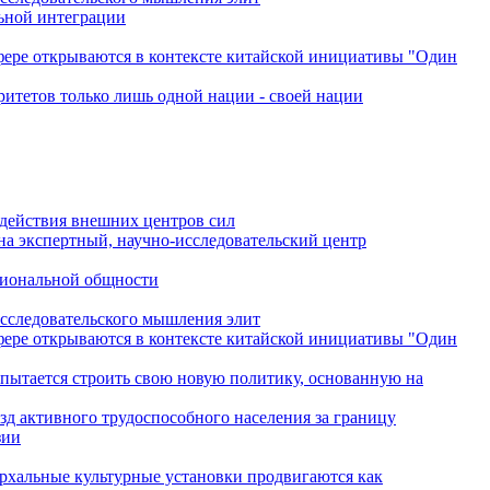
льной интеграции
сфере открываются в контексте китайской инициативы "Один
ритетов только лишь одной нации - своей нации
одействия внешних центров сил
на экспертный, научно-исследовательский центр
гиональной общности
исследовательского мышления элит
сфере открываются в контексте китайской инициативы "Один
 пытается строить свою новую политику, основанную на
зд активного трудоспособного населения за границу
зии
архальные культурные установки продвигаются как