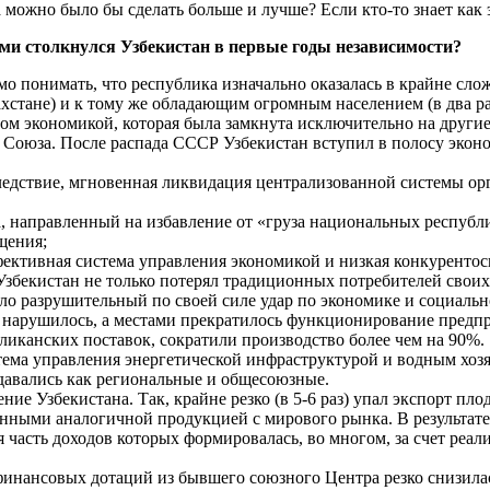
можно было бы сделать больше и лучше? Если кто-то знает как э
ями столкнулся Узбекистан в первые годы независимости?
мо понимать, что республика изначально оказалась в крайне с
хстане) и к тому же обладающим огромным населением (в два р
лом экономикой, которая была замкнута исключительно на други
и Союза. После распада СССР Узбекистан вступил в полосу эко
ледствие, мгновенная ликвидация централизованной системы ор
а, направленный на избавление от «груза национальных республ
щения;
ффективная система управления экономикой и низкая конкурент
Узбекистан не только потерял традиционных потребителей своих
ло разрушительный по своей силе удар по экономике и социальн
их нарушилось, а местами прекратилось функционирование пре
иканских поставок, сократили производство более чем на 90%.
стема управления энергетической инфраструктурой и водным хо
здавались как региональные и общесоюзные.
ение Узбекистана. Так, крайне резко (в 5-6 раз) упал экспорт 
нными аналогичной продукцией с мирового рынка. В результате,
я часть доходов которых формировалась, во многом, за счет ре
финансовых дотаций из бывшего союзного Центра резко снизилас