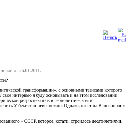
овой от 26.01.2011.
сти?
олитической трансформации», с основными тезисами которого
у свое интервью я буду основывать и на этом исследовании,
орической ретроспективе, в геополитическом и
ценить Узбекистан невозможно. Однако, ответ на Ваш вопрос я
рованного – СССР, которое, кстати, строилось десятилетиями,