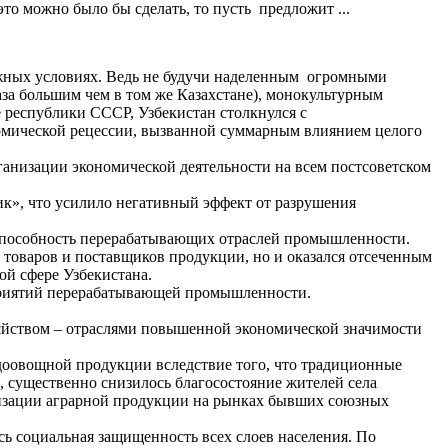
то можно было бы сделать, то пусть предложит ...
ложных условиях. Ведь не будучи наделенным огромными
аза большим чем в том же Казахстане), монокультурным
е республики СССР, Узбекистан столкнулся с
номической рецессии, вызванной суммарным влиянием целого
ганизации экономической деятельности на всем постсоветском
ик», что усилило негативный эффект от разрушения
оспособность перерабатывающих отраслей промышленности.
 товаров и поставщиков продукции, но и оказался отсеченным
ой сфере Узбекистана.
дприятий перерабатывающей промышленности.
зяйством – отраслями повышенной экономической значимости
плодоовощной продукции вследствие того, что традиционные
 существенно снизилось благосостояние жителей села
ализации аграрной продукции на рынках бывших союзных
ь социальная защищенность всех слоев населения. По