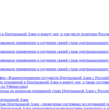
 Центральной Азии и вокруг нее, в том числе политики России 
ожное применение в изучении связей стран центральноазиатског
ожное применение в изучении связей стран центральноазиатског
ожное применение в изучении связей стран центральноазиатског
жное применение в изучении связей стран центральноазиатског
фии «Взаимоотношения государств Центральной Азии с Россией 
 отношений в Центральной Азии и вокруг нее, а также состоян
 из Узбекистана)
ртизы по вопросам отношений стран Центральной Азии с Россие
Центральной Азии
стран Центральной Азии - проведение системных исследований п
 Центральной Азии определяются возможностями проектного и 