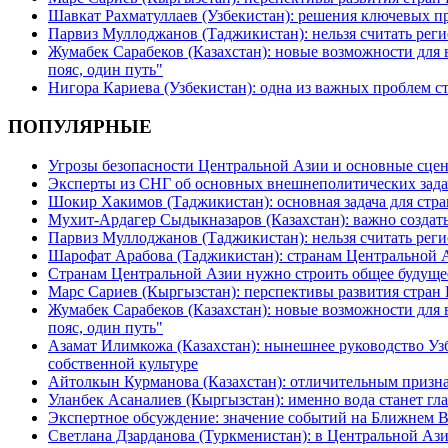
Шавкат Рахматуллаев (Узбекистан): решения ключевых п
Парвиз Муллоджанов (Таджикистан): нельзя считать ре
Жумабек Сарабеков (Казахстан): новые возможности для
пояс, один путь"
Нигора Кариева (Узбекистан): одна из важных проблем с
ПОПУЛЯРНЫЕ
Угрозы безопасности Центральной Азии и основные сцен
Эксперты из СНГ об основных внешнеполитических зада
Шокир Хакимов (Таджикистан): основная задача для стра
Мухит-Ардагер Сыдыкназаров (Казахстан): важно создать
Парвиз Муллоджанов (Таджикистан): нельзя считать ре
Шарофат Арабова (Таджикистан): странам Центральной 
Странам Центральной Азии нужно строить общее будуще
Марс Сариев (Кыргызстан): перспективы развития стран
Жумабек Сарабеков (Казахстан): новые возможности для
пояс, один путь"
Азамат Илимкожа (Казахстан): нынешнее руководство Узб
собственной культуре
Айтолкын Курманова (Казахстан): отличительным признак
Уланбек Асаналиев (Кыргызстан): именно вода станет г
Экспертное обсуждение: значение событий на Ближнем 
Светлана Дзарданова (Туркменистан): в Центральной Ази