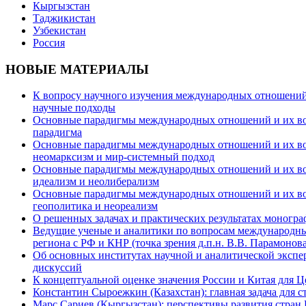
Кыргызстан
Таджикистан
Узбекистан
Россия
НОВЫЕ МАТЕРИАЛЫ
К вопросу научного изучения международных отношений в
научные подходы
Основные парадигмы международных отношений и их возм
парадигма
Основные парадигмы международных отношений и их возм
неомарксизм и мир-системный подход
Основные парадигмы международных отношений и их возм
идеализм и неолиберализм
Основные парадигмы международных отношений и их возмо
геополитика и неореализм
О решенных задачах и практических результатах моногра
Ведущие ученые и аналитики по вопросам международных
региона с РФ и КНР (точка зрения д.п.н. В.В. Парамонова
Об основных институтах научной и аналитической экспе
дискуссий
К концептуальной оценке значения России и Китая для 
Константин Сыроежкин (Казахстан): главная задача для 
Марс Сариев (Кыргызстан): перспективы развития стран