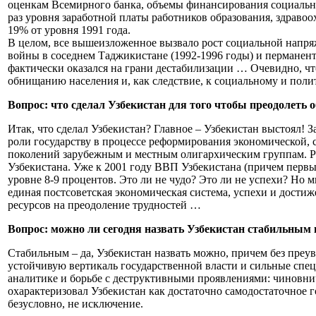
оценкам Всемирного банка, объемы финансирования социальной
раз уровня заработной платы работников образования, здравоо
19% от уровня 1991 года.
В целом, все вышеизложенное вызвало рост социальной напря
войны в соседнем Таджикистане (1992-1996 годы) и перманент
фактически оказался на грани дестабилизации … Очевидно, ч
обнищанию населения и, как следствие, к социальному и поли
Вопрос: что сделал Узбекистан для того чтобы преодолеть
Итак, что сделал Узбекистан? Главное – Узбекистан выстоял! 
роли государству в процессе реформирования экономической, 
поколений зарубежным и местным олигархическим группам. Ре
Узбекистана. Уже к 2001 году ВВП Узбекистана (причем первым
уровне 8-9 процентов. Это ли не чудо? Это ли не успехи? Но 
единая постсоветская экономическая система, успехи и достиж
ресурсов на преодоление трудностей …
Вопрос: можно ли сегодня назвать Узбекистан стабильным
Стабильным – да, Узбекистан назвать можно, причем без преув
устойчивую вертикаль государственной власти и сильные спе
аналитике и борьбе с деструктивными проявлениями: чиновнич
охарактеризовал Узбекистан как достаточно самодостаточное г
безусловно, не исключение.