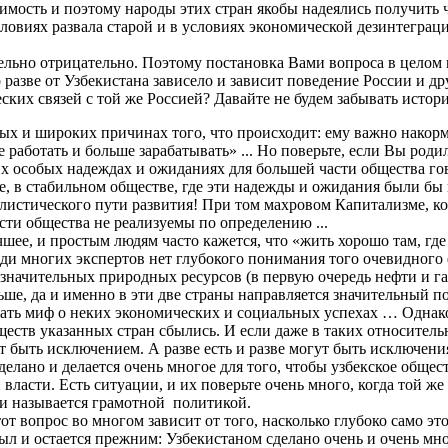
исимость и поэтому народы этих стран якобы надеялись получить 
ловиях развала старой и в условиях экономической дезинтеграц
тельно отрицательно. Поэтому постановка Вами вопроса в целом
 разве от Узбекистана зависело и зависит поведение России и д
ких связей с той же Россией? Давайте не будем забывать истори
ных и широких причинах того, что происходит: ему важно накор
 работать и больше зарабатывать» ... Но поверьте, если Вы род
их особых надеждах и ожиданиях для большей части общества го
, в стабильном обществе, где эти надежды и ожидания были бы
листического пути развития! При том махровом Капитализме, ко
сти общества не реализуемы по определению ...
шее, и простым людям часто кажется, что «жить хорошо там, где 
ди многих экспертов нет глубокого понимания того очевидного 
начительных природных ресурсов (в первую очередь нефти и газ
льше, да и именно в эти две страны направляется значительный 
вать миф о неких экономических и социальных успехах … Однако 
бществ указанных стран сбылись. И если даже в таких относитель
т быть исключением. А разве есть и разве могут быть исключени
делано и делается очень многое для того, чтобы узбекское общес
й власти. Есть ситуации, и их поверьте очень много, когда той 
л и называется грамотной политикой.
от вопрос во многом зависит от того, насколько глубоко само эт
л и остается прежним: Узбекистаном сделано очень и очень мно