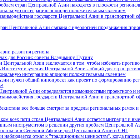
роблем стран Центральной Азии находятся в плоскости региона
гиональную интеграцию априори положительным явлением
 взаимодействия государств Центральной Азии в транспортной 
тран Центральной Азии связана с идеологией продвижения прио
арии развития региона
чах для России: советы Владимиру Путину
н Центральной Азии заключается в том, чтобы избежать против
 Институт изучения Центральной Азии - общий для стран регио
гиональную интеграцию априори положительным явлением
Азии нужен общий кинопроект как проект по формированию ре
е!
 Центральной Азии определяются возможностями проектного и 
 взаимодействия государств Центральной Азии в транспортной 
екистана все больше смотрит за пределы региональных рамок и
ом всех пяти стран Центральной Азии остается миграция и вые
лавным инструментом в решении других проблем Центральной А
Востоке и в Северной Африке для Центральной Азии и СНГ
и наблюдается откат к "традиционным ценностям", когда патри