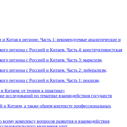
и Китая в регионе. Часть 1: рекомендуемые аналитические и
о региона с Россией и Китаем. Часть 4: конструктивистская
о региона с Россией и Китаем. Часть 3: марксизм,
о региона с Россией и Китаем. Часть 2: либерализм,
о региона с Россией и Китаем. Часть 1: реализм,
и Китаем: от теории к практике»
ие исследований по тематике взаимодействия государств
й и Китаем, а также общем контексте профессиональных
о всему комплексу вопросов развития и взаимодействия
исследовательского мышления элит