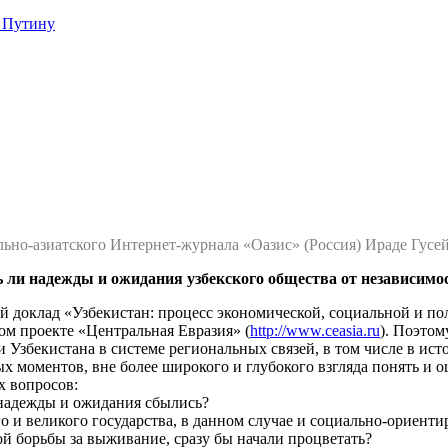
 Путину
но-азиатского Интернет-журнала «Оазис» (Россия) Ираде Гусейн
 ли надежды и ожидания узбекского общества от независимо
ий доклад «Узбекистан: процесс экономической, социальной и п
ом проекте «Центральная Евразия» (
http://www.ceasia.ru
). Поэтом
Узбекистана в системе региональных связей, в том числе в ист
х моментов, вне более широкого и глубокого взгляда понять и о
х вопросов:
и надежды и ожидания сбылись?
о и великого государства, в данном случае и социально-ориенти
й борьбы за выживание, сразу бы начали процветать?