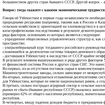
большинством других стран бывшего СССР. Другой вопрос – а 
Вопрос: тогда скажите с какими экономическими трудност
Говоря об Узбекистане в первые годы независимости необходи
природными ресурсами (например, такими как в России и Каза
сельским хозяйством (с ориентацией на хлопководство) и в це
катастрофическими последствиями в результате дезинтеграци
ряда факторов, основными из которых являются следующие:
- упразднение общесоюзных управленческих структур и, как с
пространстве;
- ультралиберальный курс тогдашнего российского руководств
сложившейся за десятилетия системы товарно-денежного обра
- доставшаяся Узбекистану в наследство от СССР крайне неэ
В результате влияния вышеуказанных и ряда других факторов 
от финансовой системы России и других стран СНГ. Это нанес
Во-первых, из-за отсутствия поставок сырья и комплектующ
Машиностроительные заводы, сильно зависящие от межреспубл
Во-вторых, начала разрушаться отлаженная десятилетиями си
для Узбекистана, которые не имели национальных рамок, а со
В-третьих, сильно пострадал аграрный сектор и сельское насел
рынки ее сбыта (бывшие республики СССР) оказались заполне
(примерно 62% от общего населения республики), значительна
республик.
В-четвертых, ввиду падения доходов бюджета и прекращения 