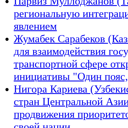
Парвиз Муллоджанов (Та
региональную интеграц
явлением
Жумабек Сарабеков (Каз
для взаимодействия гос
транспортной сфере отк
инициативы "Один пояс,
Нигора Кариева (Узбеки
стран Центральной Азии
продвижения приоритето
своей нации