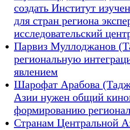
создать Институт изуче
для стран региона экспе
исследовательский цент
Парвиз Муллоджанов (Та
региональную интеграц
явлением
Шарофат Арабова (Тадж
Азии нужен общий киноп
формированию региона
Странам Центральной А