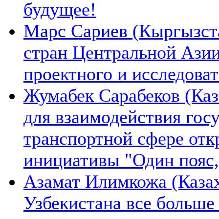
будущее!
Марс Сариев (Кыргызста
стран Центральной Ази
проектного и исследова
Жумабек Сарабеков (Каз
для взаимодействия гос
транспортной сфере отк
инициативы "Один пояс,
Азамат Илимкожа (Казах
Узбекистана все больше